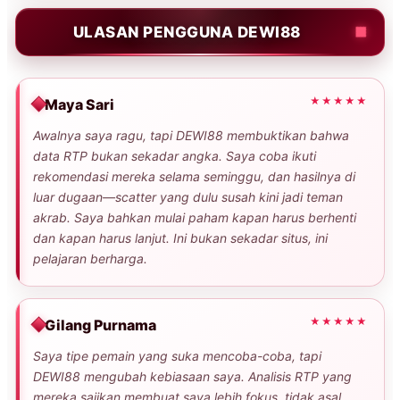
ULASAN PENGGUNA DEWI88
Maya Sari
Awalnya saya ragu, tapi DEWI88 membuktikan bahwa
data RTP bukan sekadar angka. Saya coba ikuti
rekomendasi mereka selama seminggu, dan hasilnya di
luar dugaan—scatter yang dulu susah kini jadi teman
akrab. Saya bahkan mulai paham kapan harus berhenti
dan kapan harus lanjut. Ini bukan sekadar situs, ini
pelajaran berharga.
Gilang Purnama
Saya tipe pemain yang suka mencoba-coba, tapi
DEWI88 mengubah kebiasaan saya. Analisis RTP yang
mereka sajikan membuat saya lebih fokus, tidak asal