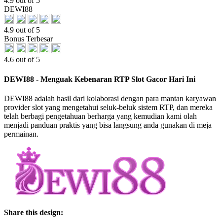
4.9 out of 5
DEWI88
4.9 out of 5
Bonus Terbesar
4.6 out of 5
DEWI88 - Menguak Kebenaran RTP Slot Gacor Hari Ini
DEWI88 adalah hasil dari kolaborasi dengan para mantan karyawan
provider slot yang mengetahui seluk-beluk sistem RTP, dan mereka
telah berbagi pengetahuan berharga yang kemudian kami olah
menjadi panduan praktis yang bisa langsung anda gunakan di meja
permainan.
Share this design: