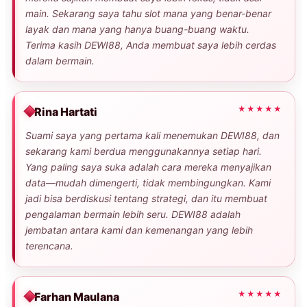
main. Sekarang saya tahu slot mana yang benar-benar
layak dan mana yang hanya buang-buang waktu.
Terima kasih DEWI88, Anda membuat saya lebih cerdas
dalam bermain.
Rina Hartati
Suami saya yang pertama kali menemukan DEWI88, dan
sekarang kami berdua menggunakannya setiap hari.
Yang paling saya suka adalah cara mereka menyajikan
data—mudah dimengerti, tidak membingungkan. Kami
jadi bisa berdiskusi tentang strategi, dan itu membuat
pengalaman bermain lebih seru. DEWI88 adalah
jembatan antara kami dan kemenangan yang lebih
terencana.
Farhan Maulana