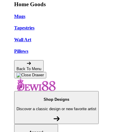
Home Goods
Mugs
Tapestries
Wall Art
Pillows
Back To Menu
Shop Designs
Discover a classic design or new favorite artist