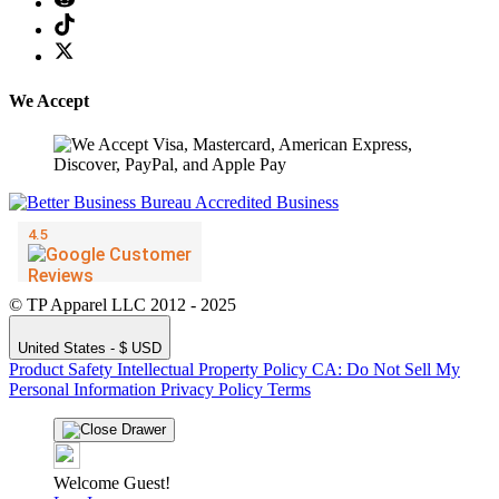
We Accept
© TP Apparel LLC 2012 - 2025
United States - $ USD
Product Safety
Intellectual Property Policy
CA: Do Not Sell My
Personal Information
Privacy Policy
Terms
Welcome Guest!