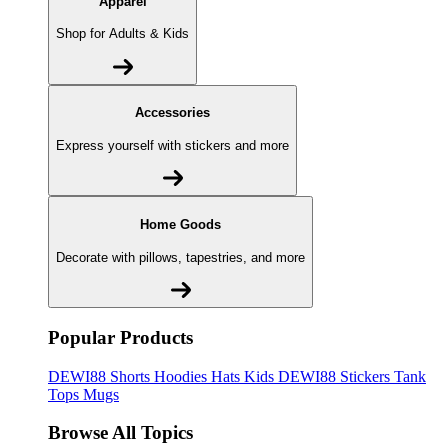
Apparel
Shop for Adults & Kids
Accessories
Express yourself with stickers and more
Home Goods
Decorate with pillows, tapestries, and more
Popular Products
DEWI88
Shorts
Hoodies
Hats
Kids DEWI88
Stickers
Tank
Tops
Mugs
Browse All Topics