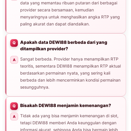
data yang memantau ribuan putaran dari berbagai
provider secara bersamaan, kemudian
menyaringnya untuk menghasilkan angka RTP yang
paling akurat dan dapat diandalkan.
Apakah data DEWI88 berbeda dari yang
ditampilkan provider?
Sangat berbeda. Provider hanya menampilkan RTP
teoritis, sementara DEWI88 menampilkan RTP aktual
berdasarkan permainan nyata, yang sering kali
berbeda dan lebih mencerminkan kondisi permainan
sesungguhnya.
Bisakah DEWI88 menjamin kemenangan?
Tidak ada yang bisa menjamin kemenangan di slot,
tetapi DEWI88 memberi Anda keunggulan dengan
informasi akurat, sehingga Anda bisa bermain lebih