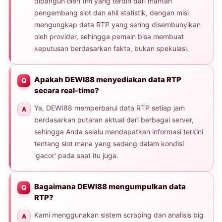
dibangun oleh tim yang terdiri dari mantan
pengembang slot dan ahli statistik, dengan misi
mengungkap data RTP yang sering disembunyikan
oleh provider, sehingga pemain bisa membuat
keputusan berdasarkan fakta, bukan spekulasi.
Apakah DEWI88 menyediakan data RTP
secara real-time?
Ya, DEWI88 memperbarui data RTP setiap jam
berdasarkan putaran aktual dari berbagai server,
sehingga Anda selalu mendapatkan informasi terkini
tentang slot mana yang sedang dalam kondisi
'gacor' pada saat itu juga.
Bagaimana DEWI88 mengumpulkan data
RTP?
Kami menggunakan sistem scraping dan analisis big