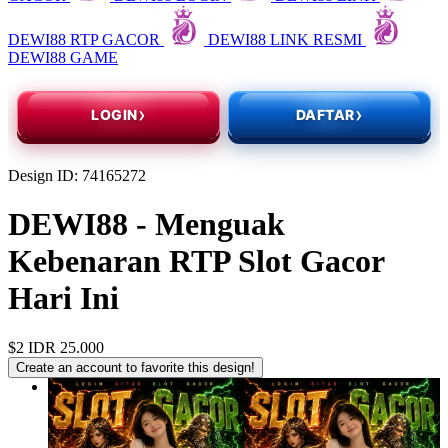
DEWI88 RTP GACOR
DEWI88 LINK RESMI
DEWI88 GAME
LOGIN
DAFTAR
Design ID: 74165272
DEWI88 - Menguak
Kebenaran RTP Slot Gacor
Hari Ini
$2
IDR 25.000
Create an account to favorite this design!