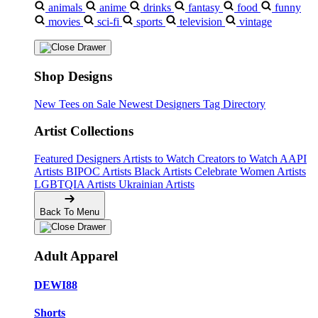
animals
anime
drinks
fantasy
food
funny
movies
sci-fi
sports
television
vintage
Shop Designs
New Tees on Sale
Newest Designers
Tag Directory
Artist Collections
Featured Designers
Artists to Watch
Creators to Watch
AAPI
Artists
BIPOC Artists
Black Artists
Celebrate Women Artists
LGBTQIA Artists
Ukrainian Artists
Back To Menu
Adult Apparel
DEWI88
Shorts