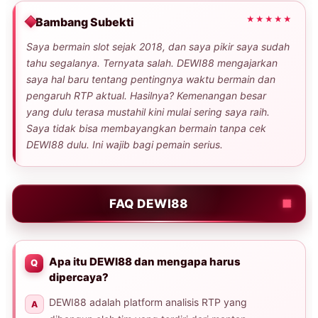
Bambang Subekti
Saya bermain slot sejak 2018, dan saya pikir saya sudah
tahu segalanya. Ternyata salah. DEWI88 mengajarkan
saya hal baru tentang pentingnya waktu bermain dan
pengaruh RTP aktual. Hasilnya? Kemenangan besar
yang dulu terasa mustahil kini mulai sering saya raih.
Saya tidak bisa membayangkan bermain tanpa cek
DEWI88 dulu. Ini wajib bagi pemain serius.
FAQ DEWI88
Apa itu DEWI88 dan mengapa harus
dipercaya?
DEWI88 adalah platform analisis RTP yang