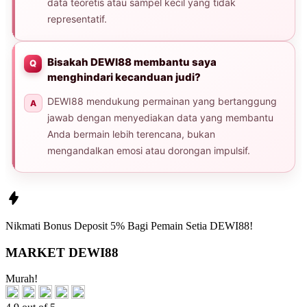
data teoretis atau sampel kecil yang tidak
representatif.
Bisakah DEWI88 membantu saya
menghindari kecanduan judi?
DEWI88 mendukung permainan yang bertanggung
jawab dengan menyediakan data yang membantu
Anda bermain lebih terencana, bukan
mengandalkan emosi atau dorongan impulsif.
Nikmati
Bonus Deposit 5%
Bagi Pemain Setia
DEWI88!
MARKET DEWI88
Murah!