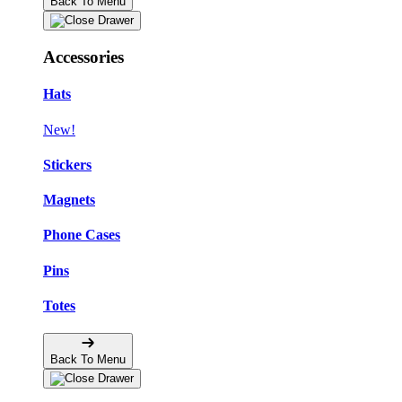
Back To Menu
Accessories
Hats
New!
Stickers
Magnets
Phone Cases
Pins
Totes
Back To Menu