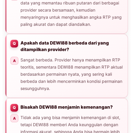
data yang memantau ribuan putaran dari berbagai
provider secara bersamaan, kemudian
menyaringnya untuk menghasilkan angka RTP yang
paling akurat dan dapat diandalkan.
Apakah data DEWI88 berbeda dari yang
ditampilkan provider?
Sangat berbeda. Provider hanya menampilkan RTP
teoritis, sementara DEWI88 menampilkan RTP aktual
berdasarkan permainan nyata, yang sering kali
berbeda dan lebih mencerminkan kondisi permainan
sesungguhnya.
Bisakah DEWI88 menjamin kemenangan?
Tidak ada yang bisa menjamin kemenangan di slot,
tetapi DEWI88 memberi Anda keunggulan dengan
informasi akurat, sehingga Anda bisa bermain lebih