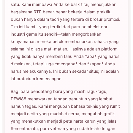
satu. Kami membawa Anda ke balik tirai, menunjukkan
bagaimana RTP benar-benar bekerja dalam praktik,
bukan hanya dalam teori yang tertera di brosur promosi.
Tim inti kami—yang terdiri dari para pembelot dari
industri game itu sendiri—telah mengorbankan
kenyamanan mereka untuk membocorkan rahasia yang
selama ini dijaga mati-matian. Hasilnya adalah platform
yang tidak hanya memberi tahu Anda *apa* yang harus
dimainkan, tetapi juga *mengapa* dan *kapan* Anda
harus melakukannya. Ini bukan sekadar situs; ini adalah
laboratorium kemenangan.
Bagi para pendatang baru yang masih ragu-ragu,
DEWI88 menawarkan tangan penuntun yang lembut
namun tegas. Kami mengubah bahasa teknis yang rumit
menjadi cerita yang mudah dicerna, mengubah grafik
yang menakutkan menjadi peta harta karun yang jelas.
Sementara itu, para veteran yang sudah lelah dengan