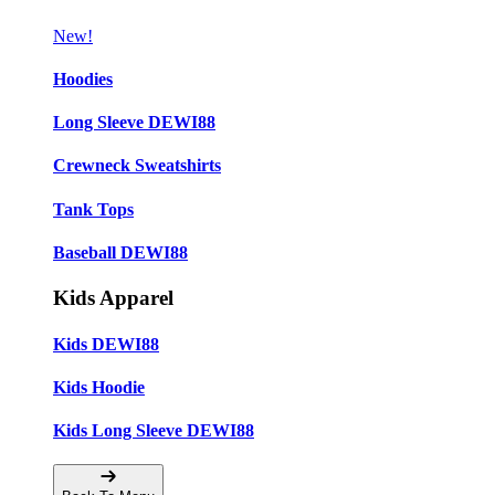
New!
Hoodies
Long Sleeve DEWI88
Crewneck Sweatshirts
Tank Tops
Baseball DEWI88
Kids Apparel
Kids DEWI88
Kids Hoodie
Kids Long Sleeve DEWI88