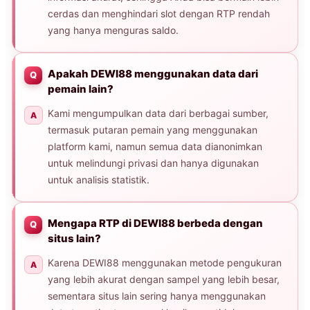
cerdas dan menghindari slot dengan RTP rendah
yang hanya menguras saldo.
Apakah DEWI88 menggunakan data dari
pemain lain?
Kami mengumpulkan data dari berbagai sumber,
termasuk putaran pemain yang menggunakan
platform kami, namun semua data dianonimkan
untuk melindungi privasi dan hanya digunakan
untuk analisis statistik.
Mengapa RTP di DEWI88 berbeda dengan
situs lain?
Karena DEWI88 menggunakan metode pengukuran
yang lebih akurat dengan sampel yang lebih besar,
sementara situs lain sering hanya menggunakan