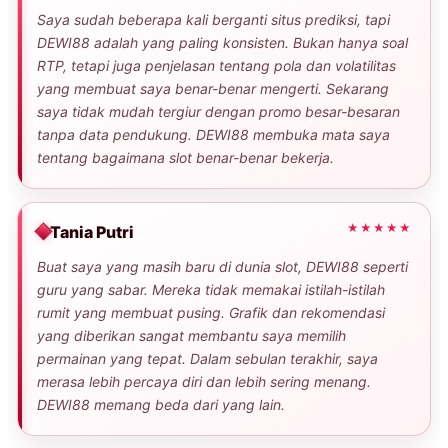
Saya sudah beberapa kali berganti situs prediksi, tapi
DEWI88 adalah yang paling konsisten. Bukan hanya soal
RTP, tetapi juga penjelasan tentang pola dan volatilitas
yang membuat saya benar-benar mengerti. Sekarang
saya tidak mudah tergiur dengan promo besar-besaran
tanpa data pendukung. DEWI88 membuka mata saya
tentang bagaimana slot benar-benar bekerja.
Tania Putri
Buat saya yang masih baru di dunia slot, DEWI88 seperti
guru yang sabar. Mereka tidak memakai istilah-istilah
rumit yang membuat pusing. Grafik dan rekomendasi
yang diberikan sangat membantu saya memilih
permainan yang tepat. Dalam sebulan terakhir, saya
merasa lebih percaya diri dan lebih sering menang.
DEWI88 memang beda dari yang lain.