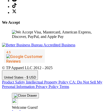
We Accept
© TP Apparel LLC 2012 - 2025
United States - $ USD
Product Safety
Intellectual Property Policy
CA: Do Not Sell My
Personal Information
Privacy Policy
Terms
Welcome Guest!