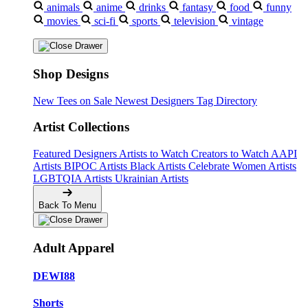
animals
anime
drinks
fantasy
food
funny
movies
sci-fi
sports
television
vintage
Shop Designs
New Tees on Sale
Newest Designers
Tag Directory
Artist Collections
Featured Designers
Artists to Watch
Creators to Watch
AAPI
Artists
BIPOC Artists
Black Artists
Celebrate Women Artists
LGBTQIA Artists
Ukrainian Artists
Back To Menu
Adult Apparel
DEWI88
Shorts