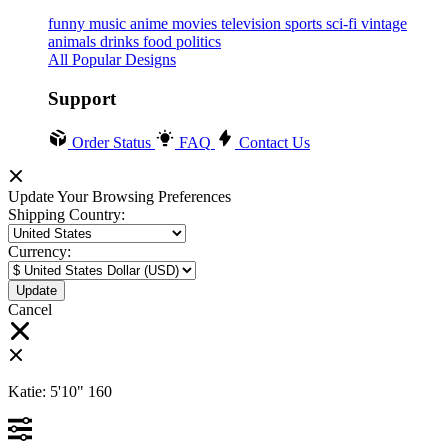
funny
music
anime
movies
television
sports
sci-fi
vintage
animals
drinks
food
politics
All Popular Designs
Support
Order Status
FAQ
Contact Us
Update Your Browsing Preferences
Shipping Country:
Currency:
Cancel
Katie:
5'10"
160