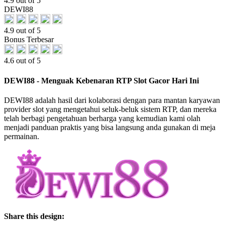
4.9 out of 5
DEWI88
4.9 out of 5
Bonus Terbesar
4.6 out of 5
DEWI88 - Menguak Kebenaran RTP Slot Gacor Hari Ini
DEWI88 adalah hasil dari kolaborasi dengan para mantan karyawan
provider slot yang mengetahui seluk-beluk sistem RTP, dan mereka
telah berbagi pengetahuan berharga yang kemudian kami olah
menjadi panduan praktis yang bisa langsung anda gunakan di meja
permainan.
Share this design: