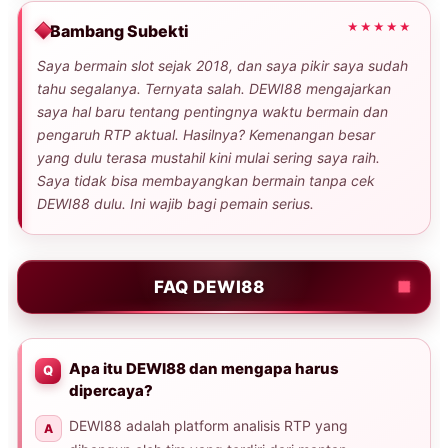
Bambang Subekti
Saya bermain slot sejak 2018, dan saya pikir saya sudah
tahu segalanya. Ternyata salah. DEWI88 mengajarkan
saya hal baru tentang pentingnya waktu bermain dan
pengaruh RTP aktual. Hasilnya? Kemenangan besar
yang dulu terasa mustahil kini mulai sering saya raih.
Saya tidak bisa membayangkan bermain tanpa cek
DEWI88 dulu. Ini wajib bagi pemain serius.
FAQ DEWI88
Apa itu DEWI88 dan mengapa harus
dipercaya?
DEWI88 adalah platform analisis RTP yang