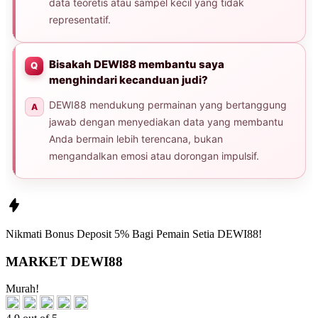
data teoretis atau sampel kecil yang tidak
representatif.
Bisakah DEWI88 membantu saya
menghindari kecanduan judi?
DEWI88 mendukung permainan yang bertanggung
jawab dengan menyediakan data yang membantu
Anda bermain lebih terencana, bukan
mengandalkan emosi atau dorongan impulsif.
Nikmati
Bonus Deposit 5%
Bagi Pemain Setia
DEWI88!
MARKET DEWI88
Murah!