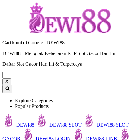
Cari kami di Google : DEWI88
DEWI88 - Menguak Kebenaran RTP Slot Gacor Hari Ini
Daftar Slot Gacor Hari Ini & Terpercaya
Explore Categories
Popular Products
DEWI88
DEWI88 SLOT
DEWI88 SLOT
GACOR
DEWI88 LOGIN
DEWI88 LINK