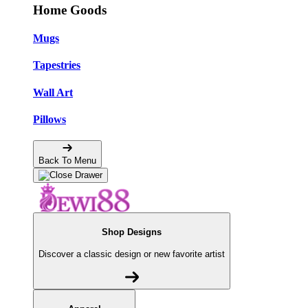
Home Goods
Mugs
Tapestries
Wall Art
Pillows
Back To Menu
Shop Designs
Discover a classic design or new favorite artist