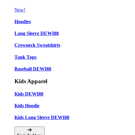
New!
Hoodies
Long Sleeve DEWI88
Crewneck Sweatshirts
Tank Tops
Baseball DEWI88
Kids Apparel
Kids DEWI88
Kids Hoodie
Kids Long Sleeve DEWI88