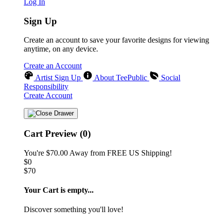
Log In
Sign Up
Create an account to save your favorite designs for viewing
anytime, on any device.
Create an Account
Artist Sign Up
About TeePublic
Social
Responsibility
Create Account
Cart Preview (0)
You're
$70.00
Away from
FREE US Shipping!
$0
$70
Your Cart is empty...
Discover something you'll love!