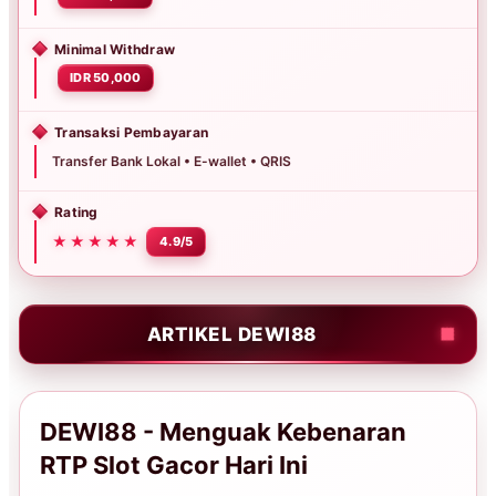
Minimal Withdraw
IDR 50,000
Transaksi Pembayaran
Transfer Bank Lokal • E-wallet • QRIS
Rating
4.9/5
ARTIKEL DEWI88
DEWI88 - Menguak Kebenaran
RTP Slot Gacor Hari Ini