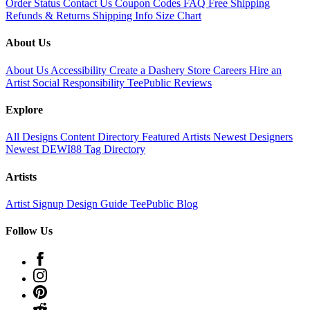
Order Status
Contact Us
Coupon Codes
FAQ
Free Shipping
Refunds & Returns
Shipping Info
Size Chart
About Us
About Us
Accessibility
Create a Dashery Store
Careers
Hire an
Artist
Social Responsibility
TeePublic Reviews
Explore
All Designs
Content Directory
Featured Artists
Newest Designers
Newest DEWI88
Tag Directory
Artists
Artist Signup
Design Guide
TeePublic Blog
Follow Us