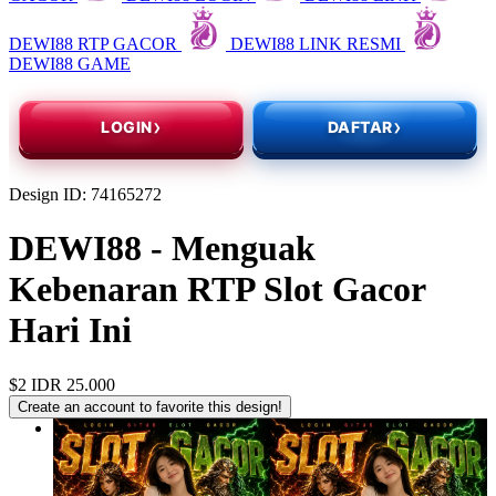
DEWI88 RTP GACOR
DEWI88 LINK RESMI
DEWI88 GAME
LOGIN
DAFTAR
Design ID: 74165272
DEWI88 - Menguak
Kebenaran RTP Slot Gacor
Hari Ini
$2
IDR 25.000
Create an account to favorite this design!