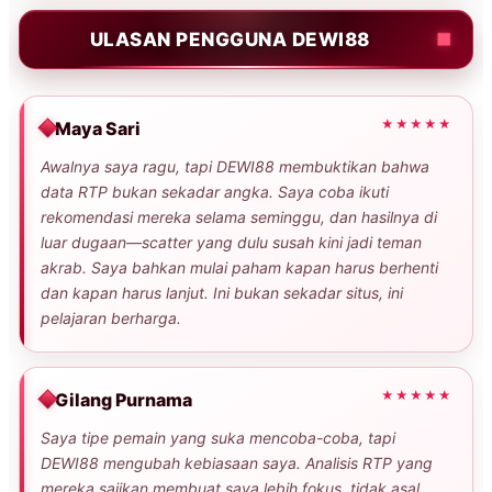
ULASAN PENGGUNA DEWI88
Maya Sari
Awalnya saya ragu, tapi DEWI88 membuktikan bahwa
data RTP bukan sekadar angka. Saya coba ikuti
rekomendasi mereka selama seminggu, dan hasilnya di
luar dugaan—scatter yang dulu susah kini jadi teman
akrab. Saya bahkan mulai paham kapan harus berhenti
dan kapan harus lanjut. Ini bukan sekadar situs, ini
pelajaran berharga.
Gilang Purnama
Saya tipe pemain yang suka mencoba-coba, tapi
DEWI88 mengubah kebiasaan saya. Analisis RTP yang
mereka sajikan membuat saya lebih fokus, tidak asal