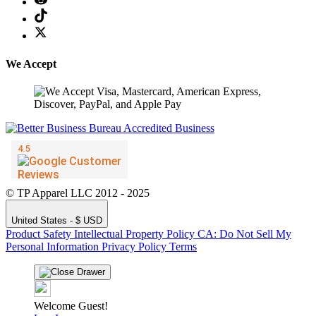
We Accept
© TP Apparel LLC 2012 - 2025
United States - $ USD
Product Safety
Intellectual Property Policy
CA: Do Not Sell My
Personal Information
Privacy Policy
Terms
Welcome Guest!