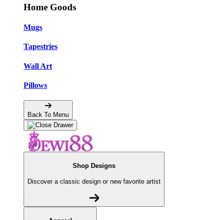
Home Goods
Mugs
Tapestries
Wall Art
Pillows
Back To Menu
Shop Designs
Discover a classic design or new favorite artist