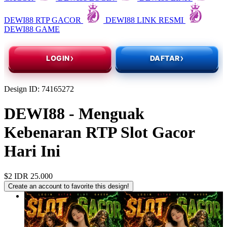
DEWI88 RTP GACOR
DEWI88 LINK RESMI
DEWI88 GAME
LOGIN
DAFTAR
Design ID: 74165272
DEWI88 - Menguak
Kebenaran RTP Slot Gacor
Hari Ini
$2
IDR 25.000
Create an account to favorite this design!