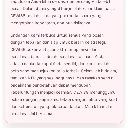
keputusan Anda lebih cerdas, dan peluang Anda lebih
besar. Dalam dunia yang dibanjiri oleh klaim-klaim palsu,
DEWI88 adalah suara yang berbeda: suara yang
mengatakan kebenaran, apa pun risikonya.
Undangan kami terbuka untuk semua yang bosan
dengan tebakan dan siap untuk beralih ke strategi.
DEWI88 bukanlah tujuan akhir, tetapi awal dari
perjalanan baru—sebuah perjalanan di mana Anda
adalah nahkoda kapal Anda sendiri, dan kami adalah
peta yang menunjukkan arus terbaik. Selami lebih dalam,
temukan RTP yang sesungguhnya, dan rasakan sendiri
bagaimana pengetahuan dapat mengubah
keberuntungan menjadi keahlian. DEWI88 menunggumu,
bukan dengan janji manis, tetapi dengan fakta yang kuat
dan kebenaran yang tak terbantahkan. Mari kita mulai
perjalanan ini bersama.