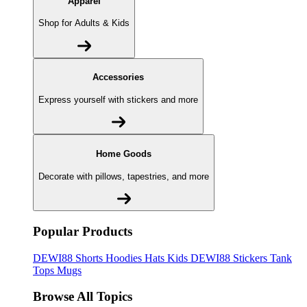
Apparel
Shop for Adults & Kids
Accessories
Express yourself with stickers and more
Home Goods
Decorate with pillows, tapestries, and more
Popular Products
DEWI88
Shorts
Hoodies
Hats
Kids DEWI88
Stickers
Tank
Tops
Mugs
Browse All Topics