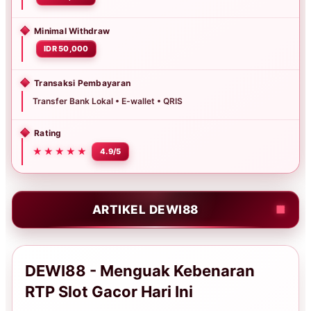
Minimal Withdraw
IDR 50,000
Transaksi Pembayaran
Transfer Bank Lokal • E-wallet • QRIS
Rating
4.9/5
ARTIKEL DEWI88
DEWI88 - Menguak Kebenaran
RTP Slot Gacor Hari Ini