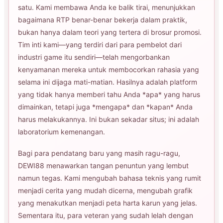
satu. Kami membawa Anda ke balik tirai, menunjukkan
bagaimana RTP benar-benar bekerja dalam praktik,
bukan hanya dalam teori yang tertera di brosur promosi.
Tim inti kami—yang terdiri dari para pembelot dari
industri game itu sendiri—telah mengorbankan
kenyamanan mereka untuk membocorkan rahasia yang
selama ini dijaga mati-matian. Hasilnya adalah platform
yang tidak hanya memberi tahu Anda *apa* yang harus
dimainkan, tetapi juga *mengapa* dan *kapan* Anda
harus melakukannya. Ini bukan sekadar situs; ini adalah
laboratorium kemenangan.
Bagi para pendatang baru yang masih ragu-ragu,
DEWI88 menawarkan tangan penuntun yang lembut
namun tegas. Kami mengubah bahasa teknis yang rumit
menjadi cerita yang mudah dicerna, mengubah grafik
yang menakutkan menjadi peta harta karun yang jelas.
Sementara itu, para veteran yang sudah lelah dengan