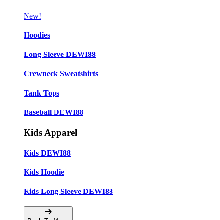
New!
Hoodies
Long Sleeve DEWI88
Crewneck Sweatshirts
Tank Tops
Baseball DEWI88
Kids Apparel
Kids DEWI88
Kids Hoodie
Kids Long Sleeve DEWI88