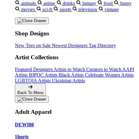
animals
anime
drinks
fantasy
food
funny
movies
sci-fi
sports
television
vintage
Shop Designs
New Tees on Sale
Newest Designers
Tag Directory
Artist Collections
Featured Designers
Artists to Watch
Creators to Watch
AAPI
Artists
BIPOC Artists
Black Artists
Celebrate Women Artists
LGBTQIA Artists
Ukrainian Artists
Back To Menu
Adult Apparel
DEWI88
Shorts