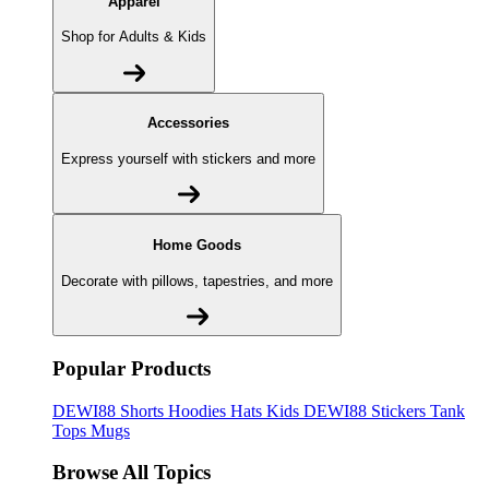
Apparel
Shop for Adults & Kids
Accessories
Express yourself with stickers and more
Home Goods
Decorate with pillows, tapestries, and more
Popular Products
DEWI88
Shorts
Hoodies
Hats
Kids DEWI88
Stickers
Tank
Tops
Mugs
Browse All Topics