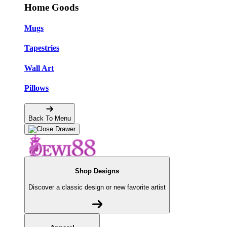
Home Goods
Mugs
Tapestries
Wall Art
Pillows
Back To Menu
Shop Designs
Discover a classic design or new favorite artist