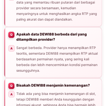
data yang memantau ribuan putaran dari berbagai
provider secara bersamaan, kemudian
menyaringnya untuk menghasilkan angka RTP yang
paling akurat dan dapat diandalkan.
Apakah data DEWI88 berbeda dari yang
ditampilkan provider?
Sangat berbeda. Provider hanya menampilkan RTP
teoritis, sementara DEWI88 menampilkan RTP aktual
berdasarkan permainan nyata, yang sering kali
berbeda dan lebih mencerminkan kondisi permainan
sesungguhnya.
Bisakah DEWI88 menjamin kemenangan?
Tidak ada yang bisa menjamin kemenangan di slot,
tetapi DEWI88 memberi Anda keunggulan dengan
informasi akurat, sehingga Anda bisa bermain lebih