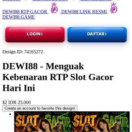
DEWI88 RTP GACOR
DEWI88 LINK RESMI
DEWI88 GAME
LOGIN
DAFTAR
Design ID: 74165272
DEWI88 - Menguak
Kebenaran RTP Slot Gacor
Hari Ini
$2
IDR 25.000
Create an account to favorite this design!