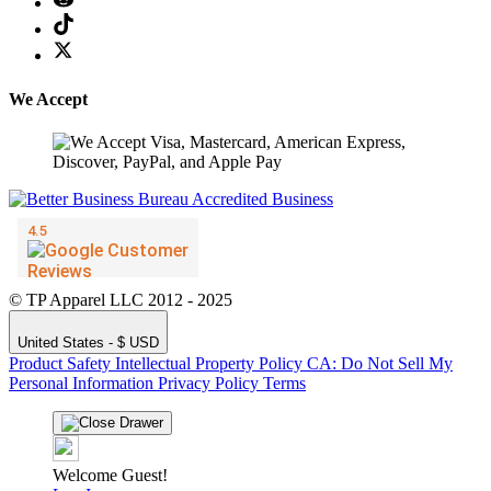
We Accept
© TP Apparel LLC 2012 - 2025
United States - $ USD
Product Safety
Intellectual Property Policy
CA: Do Not Sell My
Personal Information
Privacy Policy
Terms
Welcome Guest!