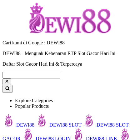
Cari kami di Google : DEWI88
DEWI88 - Menguak Kebenaran RTP Slot Gacor Hari Ini
Daftar Slot Gacor Hari Ini & Terpercaya
Explore Categories
Popular Products
DEWI88
DEWI88 SLOT
DEWI88 SLOT
GACOR
DEWI88 LOGIN
DEWI88 LINK