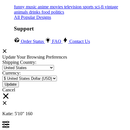
funny
music
anime
movies
television
sports
sci-fi
vintage
animals
drinks
food
politics
All Popular Designs
Support
Order Status
FAQ
Contact Us
Update Your Browsing Preferences
Shipping Country:
Currency:
Cancel
Katie:
5'10"
160