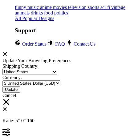
funny
music
anime
movies
television
sports
sci-fi
vintage
animals
drinks
food
politics
All Popular Designs
Support
Order Status
FAQ
Contact Us
Update Your Browsing Preferences
Shipping Country:
Currency:
Cancel
Katie:
5'10"
160