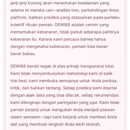
janji-janji kosong akan menemukan kedalaman yang
selama ini mereka cari—analisis tren, perbandingan lintas
platform, bahkan prediksi yang didasarkan pada perilaku
kolektif ribuan pemain. DEWI88 adalah cermin yang
memantulkan kebenaran, tidak peduli seberapa pahitnya
kebenaran itu. Karena kami percaya bahwa hanya
dengan mengetahui kebenaran, pemain bisa benar-
benar bebas.
DEWI88 berdiri tegak di atas prinsip transparansi total.
Kami tidak menyembunyikan metodologi kami di balik
tirai besi; kami membuka semuanya untuk Anda periksa,
kritik, dan bahkan tantang. Setiap prediksi kami disertai
dengan jejak data yang bisa dilacak, setiap rekomendasi
kami dilengkapi dengan peringatan yang jujur. Kami tidak
pernah berjanji untuk mengubah Anda menjadi jutawan
dalam semalam—tapi kami berjanji untuk memberi Anda
alat yang membuat langkah Anda lebih terarah,