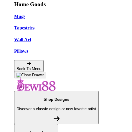
Home Goods
Mugs
Tapestries
Wall Art
Pillows
Back To Menu
Shop Designs
Discover a classic design or new favorite artist