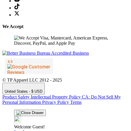
We Accept
© TP Apparel LLC 2012 - 2025
United States - $ USD
Product Safety
Intellectual Property Policy
CA: Do Not Sell My
Personal Information
Privacy Policy
Terms
Welcome Guest!