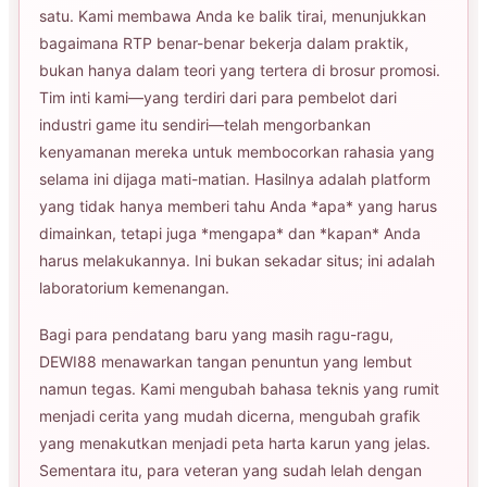
satu. Kami membawa Anda ke balik tirai, menunjukkan
bagaimana RTP benar-benar bekerja dalam praktik,
bukan hanya dalam teori yang tertera di brosur promosi.
Tim inti kami—yang terdiri dari para pembelot dari
industri game itu sendiri—telah mengorbankan
kenyamanan mereka untuk membocorkan rahasia yang
selama ini dijaga mati-matian. Hasilnya adalah platform
yang tidak hanya memberi tahu Anda *apa* yang harus
dimainkan, tetapi juga *mengapa* dan *kapan* Anda
harus melakukannya. Ini bukan sekadar situs; ini adalah
laboratorium kemenangan.
Bagi para pendatang baru yang masih ragu-ragu,
DEWI88 menawarkan tangan penuntun yang lembut
namun tegas. Kami mengubah bahasa teknis yang rumit
menjadi cerita yang mudah dicerna, mengubah grafik
yang menakutkan menjadi peta harta karun yang jelas.
Sementara itu, para veteran yang sudah lelah dengan