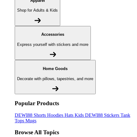
Apparel
Shop for Adults & Kids
Accessories
Express yourself with stickers and more
Home Goods
Decorate with pillows, tapestries, and more
Popular Products
DEWI88
Shorts
Hoodies
Hats
Kids DEWI88
Stickers
Tank
Tops
Mugs
Browse All Topics