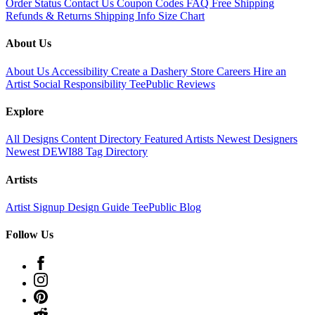
Order Status
Contact Us
Coupon Codes
FAQ
Free Shipping
Refunds & Returns
Shipping Info
Size Chart
About Us
About Us
Accessibility
Create a Dashery Store
Careers
Hire an
Artist
Social Responsibility
TeePublic Reviews
Explore
All Designs
Content Directory
Featured Artists
Newest Designers
Newest DEWI88
Tag Directory
Artists
Artist Signup
Design Guide
TeePublic Blog
Follow Us