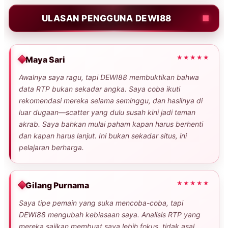
ULASAN PENGGUNA DEWI88
Maya Sari
Awalnya saya ragu, tapi DEWI88 membuktikan bahwa
data RTP bukan sekadar angka. Saya coba ikuti
rekomendasi mereka selama seminggu, dan hasilnya di
luar dugaan—scatter yang dulu susah kini jadi teman
akrab. Saya bahkan mulai paham kapan harus berhenti
dan kapan harus lanjut. Ini bukan sekadar situs, ini
pelajaran berharga.
Gilang Purnama
Saya tipe pemain yang suka mencoba-coba, tapi
DEWI88 mengubah kebiasaan saya. Analisis RTP yang
mereka sajikan membuat saya lebih fokus, tidak asal