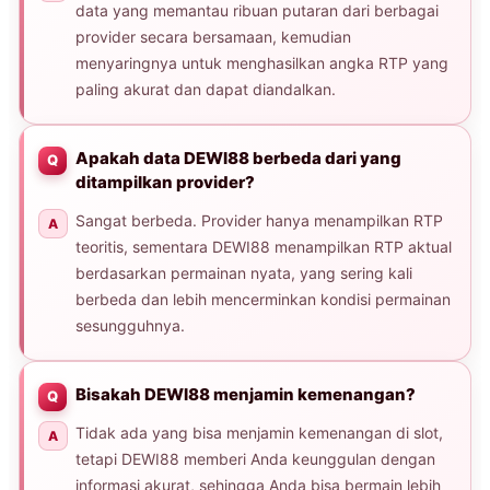
data yang memantau ribuan putaran dari berbagai
provider secara bersamaan, kemudian
menyaringnya untuk menghasilkan angka RTP yang
paling akurat dan dapat diandalkan.
Apakah data DEWI88 berbeda dari yang
ditampilkan provider?
Sangat berbeda. Provider hanya menampilkan RTP
teoritis, sementara DEWI88 menampilkan RTP aktual
berdasarkan permainan nyata, yang sering kali
berbeda dan lebih mencerminkan kondisi permainan
sesungguhnya.
Bisakah DEWI88 menjamin kemenangan?
Tidak ada yang bisa menjamin kemenangan di slot,
tetapi DEWI88 memberi Anda keunggulan dengan
informasi akurat, sehingga Anda bisa bermain lebih