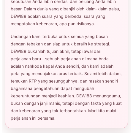
keputusan Anda lebih cerdas, dan peluang Anda lebih
besar. Dalam dunia yang dibanjiri oleh klaim-klaim palsu,
DEWI88 adalah suara yang berbeda: suara yang
mengatakan kebenaran, apa pun risikonya.
Undangan kami terbuka untuk semua yang bosan
dengan tebakan dan siap untuk beralih ke strategi.
DEWI88 bukanlah tujuan akhir, tetapi awal dari
perjalanan baru—sebuah perjalanan di mana Anda
adalah nahkoda kapal Anda sendiri, dan kami adalah
peta yang menunjukkan arus terbaik. Selami lebih dalam,
temukan RTP yang sesungguhnya, dan rasakan sendiri
bagaimana pengetahuan dapat mengubah
keberuntungan menjadi keahlian. DEWI88 menunggumu,
bukan dengan janji manis, tetapi dengan fakta yang kuat
dan kebenaran yang tak terbantahkan. Mari kita mulai
perjalanan ini bersama.