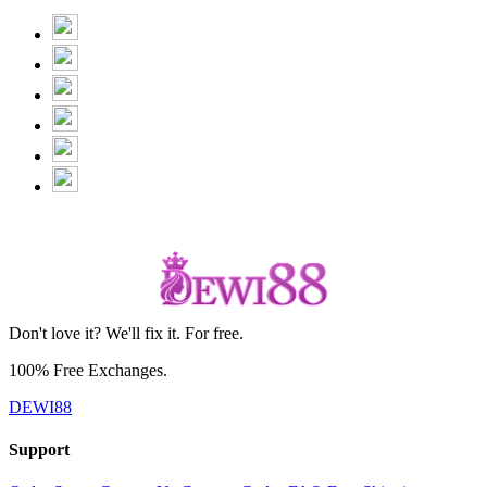
Don't love it? We'll fix it. For free.
100% Free Exchanges.
DEWI88
Support