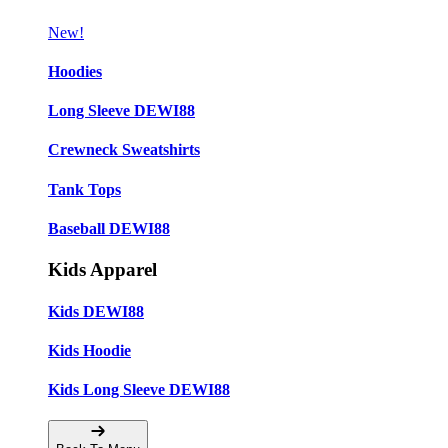
New!
Hoodies
Long Sleeve DEWI88
Crewneck Sweatshirts
Tank Tops
Baseball DEWI88
Kids Apparel
Kids DEWI88
Kids Hoodie
Kids Long Sleeve DEWI88