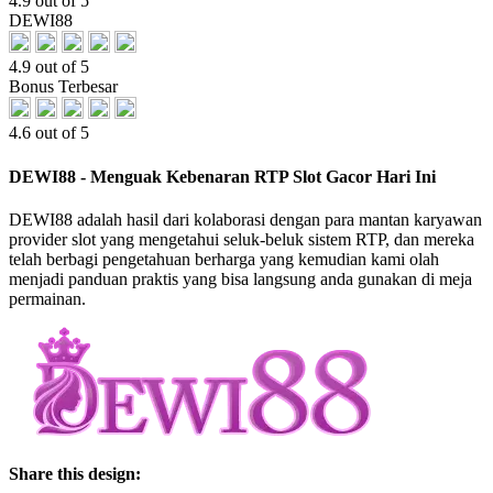
4.9 out of 5
DEWI88
4.9 out of 5
Bonus Terbesar
4.6 out of 5
DEWI88 - Menguak Kebenaran RTP Slot Gacor Hari Ini
DEWI88 adalah hasil dari kolaborasi dengan para mantan karyawan
provider slot yang mengetahui seluk-beluk sistem RTP, dan mereka
telah berbagi pengetahuan berharga yang kemudian kami olah
menjadi panduan praktis yang bisa langsung anda gunakan di meja
permainan.
Share this design: