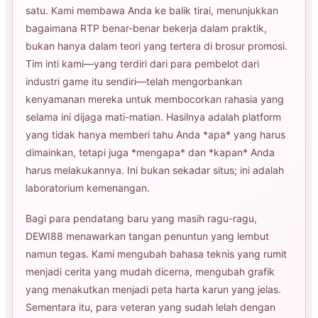
satu. Kami membawa Anda ke balik tirai, menunjukkan
bagaimana RTP benar-benar bekerja dalam praktik,
bukan hanya dalam teori yang tertera di brosur promosi.
Tim inti kami—yang terdiri dari para pembelot dari
industri game itu sendiri—telah mengorbankan
kenyamanan mereka untuk membocorkan rahasia yang
selama ini dijaga mati-matian. Hasilnya adalah platform
yang tidak hanya memberi tahu Anda *apa* yang harus
dimainkan, tetapi juga *mengapa* dan *kapan* Anda
harus melakukannya. Ini bukan sekadar situs; ini adalah
laboratorium kemenangan.
Bagi para pendatang baru yang masih ragu-ragu,
DEWI88 menawarkan tangan penuntun yang lembut
namun tegas. Kami mengubah bahasa teknis yang rumit
menjadi cerita yang mudah dicerna, mengubah grafik
yang menakutkan menjadi peta harta karun yang jelas.
Sementara itu, para veteran yang sudah lelah dengan