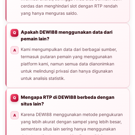
cerdas dan menghindari slot dengan RTP rendah
yang hanya menguras saldo.
Apakah DEWI88 menggunakan data dari
pemain lain?
Kami mengumpulkan data dari berbagai sumber,
termasuk putaran pemain yang menggunakan
platform kami, namun semua data dianonimkan
untuk melindungi privasi dan hanya digunakan
untuk analisis statistik.
Mengapa RTP di DEWI88 berbeda dengan
situs lain?
Karena DEWI88 menggunakan metode pengukuran
yang lebih akurat dengan sampel yang lebih besar,
sementara situs lain sering hanya menggunakan