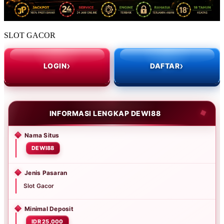
SLOT GACOR
LOGIN
DAFTAR
INFORMASI LENGKAP DEWI88
Nama Situs
DEWI88
Jenis Pasaran
Slot Gacor
Minimal Deposit
IDR 25,000