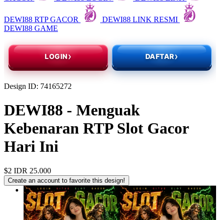
DEWI88 RTP GACOR
DEWI88 LINK RESMI
DEWI88 GAME
LOGIN
DAFTAR
Design ID: 74165272
DEWI88 - Menguak
Kebenaran RTP Slot Gacor
Hari Ini
$2
IDR 25.000
Create an account to favorite this design!