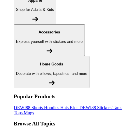
Apparel
Shop for Adults & Kids
Accessories
Express yourself with stickers and more
Home Goods
Decorate with pillows, tapestries, and more
Popular Products
DEWI88
Shorts
Hoodies
Hats
Kids DEWI88
Stickers
Tank
Tops
Mugs
Browse All Topics