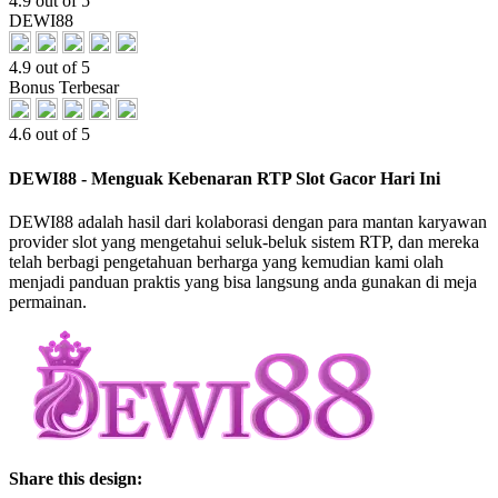
4.9 out of 5
DEWI88
4.9 out of 5
Bonus Terbesar
4.6 out of 5
DEWI88 - Menguak Kebenaran RTP Slot Gacor Hari Ini
DEWI88 adalah hasil dari kolaborasi dengan para mantan karyawan
provider slot yang mengetahui seluk-beluk sistem RTP, dan mereka
telah berbagi pengetahuan berharga yang kemudian kami olah
menjadi panduan praktis yang bisa langsung anda gunakan di meja
permainan.
Share this design: