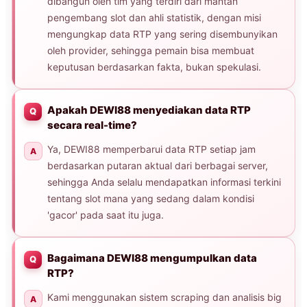
dibangun oleh tim yang terdiri dari mantan
pengembang slot dan ahli statistik, dengan misi
mengungkap data RTP yang sering disembunyikan
oleh provider, sehingga pemain bisa membuat
keputusan berdasarkan fakta, bukan spekulasi.
Apakah DEWI88 menyediakan data RTP
secara real-time?
Ya, DEWI88 memperbarui data RTP setiap jam
berdasarkan putaran aktual dari berbagai server,
sehingga Anda selalu mendapatkan informasi terkini
tentang slot mana yang sedang dalam kondisi
'gacor' pada saat itu juga.
Bagaimana DEWI88 mengumpulkan data
RTP?
Kami menggunakan sistem scraping dan analisis big