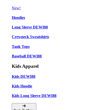
New!
Hoodies
Long Sleeve DEWI88
Crewneck Sweatshirts
Tank Tops
Baseball DEWI88
Kids Apparel
Kids DEWI88
Kids Hoodie
Kids Long Sleeve DEWI88