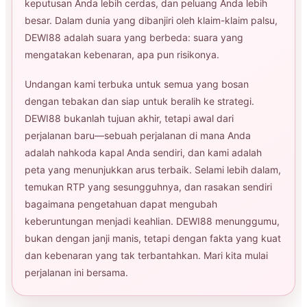
keputusan Anda lebih cerdas, dan peluang Anda lebih
besar. Dalam dunia yang dibanjiri oleh klaim-klaim palsu,
DEWI88 adalah suara yang berbeda: suara yang
mengatakan kebenaran, apa pun risikonya.
Undangan kami terbuka untuk semua yang bosan
dengan tebakan dan siap untuk beralih ke strategi.
DEWI88 bukanlah tujuan akhir, tetapi awal dari
perjalanan baru—sebuah perjalanan di mana Anda
adalah nahkoda kapal Anda sendiri, dan kami adalah
peta yang menunjukkan arus terbaik. Selami lebih dalam,
temukan RTP yang sesungguhnya, dan rasakan sendiri
bagaimana pengetahuan dapat mengubah
keberuntungan menjadi keahlian. DEWI88 menunggumu,
bukan dengan janji manis, tetapi dengan fakta yang kuat
dan kebenaran yang tak terbantahkan. Mari kita mulai
perjalanan ini bersama.