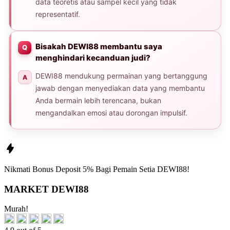
data teoretis atau sampel kecil yang tidak
representatif.
Bisakah DEWI88 membantu saya
menghindari kecanduan judi?
DEWI88 mendukung permainan yang bertanggung
jawab dengan menyediakan data yang membantu
Anda bermain lebih terencana, bukan
mengandalkan emosi atau dorongan impulsif.
Nikmati
Bonus Deposit 5%
Bagi Pemain Setia
DEWI88!
MARKET DEWI88
Murah!