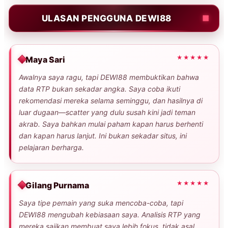
ULASAN PENGGUNA DEWI88
Maya Sari
Awalnya saya ragu, tapi DEWI88 membuktikan bahwa
data RTP bukan sekadar angka. Saya coba ikuti
rekomendasi mereka selama seminggu, dan hasilnya di
luar dugaan—scatter yang dulu susah kini jadi teman
akrab. Saya bahkan mulai paham kapan harus berhenti
dan kapan harus lanjut. Ini bukan sekadar situs, ini
pelajaran berharga.
Gilang Purnama
Saya tipe pemain yang suka mencoba-coba, tapi
DEWI88 mengubah kebiasaan saya. Analisis RTP yang
mereka sajikan membuat saya lebih fokus, tidak asal