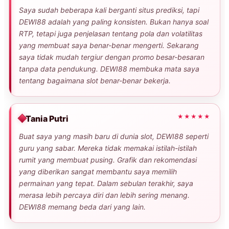
Saya sudah beberapa kali berganti situs prediksi, tapi
DEWI88 adalah yang paling konsisten. Bukan hanya soal
RTP, tetapi juga penjelasan tentang pola dan volatilitas
yang membuat saya benar-benar mengerti. Sekarang
saya tidak mudah tergiur dengan promo besar-besaran
tanpa data pendukung. DEWI88 membuka mata saya
tentang bagaimana slot benar-benar bekerja.
Tania Putri
Buat saya yang masih baru di dunia slot, DEWI88 seperti
guru yang sabar. Mereka tidak memakai istilah-istilah
rumit yang membuat pusing. Grafik dan rekomendasi
yang diberikan sangat membantu saya memilih
permainan yang tepat. Dalam sebulan terakhir, saya
merasa lebih percaya diri dan lebih sering menang.
DEWI88 memang beda dari yang lain.