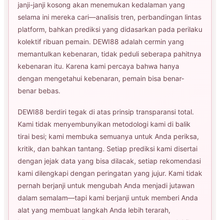
janji-janji kosong akan menemukan kedalaman yang
selama ini mereka cari—analisis tren, perbandingan lintas
platform, bahkan prediksi yang didasarkan pada perilaku
kolektif ribuan pemain. DEWI88 adalah cermin yang
memantulkan kebenaran, tidak peduli seberapa pahitnya
kebenaran itu. Karena kami percaya bahwa hanya
dengan mengetahui kebenaran, pemain bisa benar-
benar bebas.
DEWI88 berdiri tegak di atas prinsip transparansi total.
Kami tidak menyembunyikan metodologi kami di balik
tirai besi; kami membuka semuanya untuk Anda periksa,
kritik, dan bahkan tantang. Setiap prediksi kami disertai
dengan jejak data yang bisa dilacak, setiap rekomendasi
kami dilengkapi dengan peringatan yang jujur. Kami tidak
pernah berjanji untuk mengubah Anda menjadi jutawan
dalam semalam—tapi kami berjanji untuk memberi Anda
alat yang membuat langkah Anda lebih terarah,