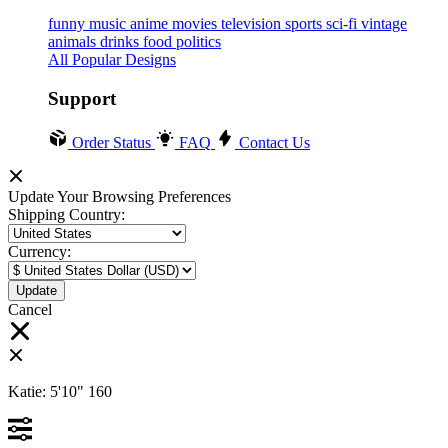
funny
music
anime
movies
television
sports
sci-fi
vintage
animals
drinks
food
politics
All Popular Designs
Support
Order Status
FAQ
Contact Us
Update Your Browsing Preferences
Shipping Country:
Currency:
Cancel
Katie:
5'10"
160