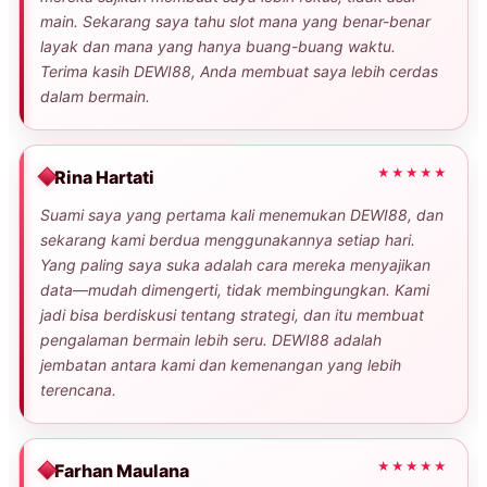
main. Sekarang saya tahu slot mana yang benar-benar
layak dan mana yang hanya buang-buang waktu.
Terima kasih DEWI88, Anda membuat saya lebih cerdas
dalam bermain.
Rina Hartati
Suami saya yang pertama kali menemukan DEWI88, dan
sekarang kami berdua menggunakannya setiap hari.
Yang paling saya suka adalah cara mereka menyajikan
data—mudah dimengerti, tidak membingungkan. Kami
jadi bisa berdiskusi tentang strategi, dan itu membuat
pengalaman bermain lebih seru. DEWI88 adalah
jembatan antara kami dan kemenangan yang lebih
terencana.
Farhan Maulana