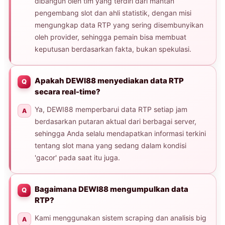
dibangun oleh tim yang terdiri dari mantan
pengembang slot dan ahli statistik, dengan misi
mengungkap data RTP yang sering disembunyikan
oleh provider, sehingga pemain bisa membuat
keputusan berdasarkan fakta, bukan spekulasi.
Apakah DEWI88 menyediakan data RTP
secara real-time?
Ya, DEWI88 memperbarui data RTP setiap jam
berdasarkan putaran aktual dari berbagai server,
sehingga Anda selalu mendapatkan informasi terkini
tentang slot mana yang sedang dalam kondisi
'gacor' pada saat itu juga.
Bagaimana DEWI88 mengumpulkan data
RTP?
Kami menggunakan sistem scraping dan analisis big