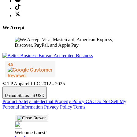
We Accept
© TP Apparel LLC 2012 - 2025
United States - $ USD
Product Safety
Intellectual Property Policy
CA: Do Not Sell My
Personal Information
Privacy Policy
Terms
Welcome Guest!