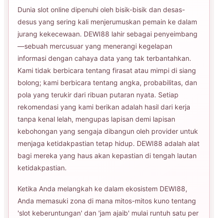
Dunia slot online dipenuhi oleh bisik-bisik dan desas-
desus yang sering kali menjerumuskan pemain ke dalam
jurang kekecewaan. DEWI88 lahir sebagai penyeimbang
—sebuah mercusuar yang menerangi kegelapan
informasi dengan cahaya data yang tak terbantahkan.
Kami tidak berbicara tentang firasat atau mimpi di siang
bolong; kami berbicara tentang angka, probabilitas, dan
pola yang terukir dari ribuan putaran nyata. Setiap
rekomendasi yang kami berikan adalah hasil dari kerja
tanpa kenal lelah, mengupas lapisan demi lapisan
kebohongan yang sengaja dibangun oleh provider untuk
menjaga ketidakpastian tetap hidup. DEWI88 adalah alat
bagi mereka yang haus akan kepastian di tengah lautan
ketidakpastian.
Ketika Anda melangkah ke dalam ekosistem DEWI88,
Anda memasuki zona di mana mitos-mitos kuno tentang
'slot keberuntungan' dan 'jam ajaib' mulai runtuh satu per