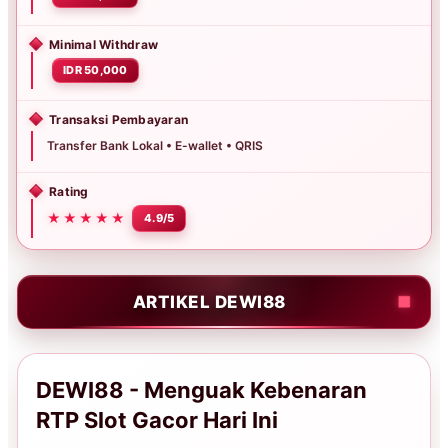
Minimal Withdraw
IDR 50,000
Transaksi Pembayaran
Transfer Bank Lokal • E-wallet • QRIS
Rating
4.9/5
ARTIKEL DEWI88
DEWI88 - Menguak Kebenaran
RTP Slot Gacor Hari Ini