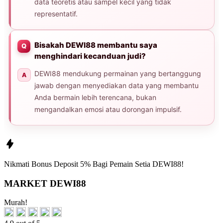
data teoretis atau sampel kecil yang tidak
representatif.
Bisakah DEWI88 membantu saya
menghindari kecanduan judi?
DEWI88 mendukung permainan yang bertanggung
jawab dengan menyediakan data yang membantu
Anda bermain lebih terencana, bukan
mengandalkan emosi atau dorongan impulsif.
Nikmati
Bonus Deposit 5%
Bagi Pemain Setia
DEWI88!
MARKET DEWI88
Murah!