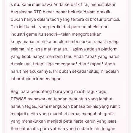
satu. Kami membawa Anda ke balik tirai, menunjukkan
bagaimana RTP benar-benar bekerja dalam praktik,
bukan hanya dalam teori yang tertera di brosur promosi.
Tim inti kami—yang terdiri dari para pembelot dari
industri game itu sendiri—telah mengorbankan
kenyamanan mereka untuk membocorkan rahasia yang
selama ini dijaga mati-matian. Hasilnya adalah platform
yang tidak hanya memberi tahu Anda *apa* yang harus
dimainkan, tetapi juga *mengapa* dan *kapan* Anda
harus melakukannya. Ini bukan sekadar situs; ini adalah
laboratorium kemenangan.
Bagi para pendatang baru yang masih ragu-ragu,
DEWI88 menawarkan tangan penuntun yang lembut
namun tegas. Kami mengubah bahasa teknis yang rumit
menjadi cerita yang mudah dicerna, mengubah grafik
yang menakutkan menjadi peta harta karun yang jelas.
Sementara itu, para veteran yang sudah lelah dengan