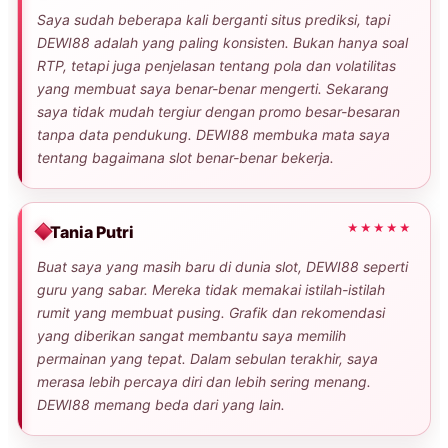
Saya sudah beberapa kali berganti situs prediksi, tapi
DEWI88 adalah yang paling konsisten. Bukan hanya soal
RTP, tetapi juga penjelasan tentang pola dan volatilitas
yang membuat saya benar-benar mengerti. Sekarang
saya tidak mudah tergiur dengan promo besar-besaran
tanpa data pendukung. DEWI88 membuka mata saya
tentang bagaimana slot benar-benar bekerja.
Tania Putri
Buat saya yang masih baru di dunia slot, DEWI88 seperti
guru yang sabar. Mereka tidak memakai istilah-istilah
rumit yang membuat pusing. Grafik dan rekomendasi
yang diberikan sangat membantu saya memilih
permainan yang tepat. Dalam sebulan terakhir, saya
merasa lebih percaya diri dan lebih sering menang.
DEWI88 memang beda dari yang lain.