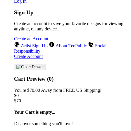
Log In
Sign Up
Create an account to save your favorite designs for viewing
anytime, on any device.
Create an Account
Artist Sign Up
About TeePublic
Social
Responsibility
Create Account
Cart Preview (0)
You're
$70.00
Away from
FREE US Shipping!
$0
$70
Your Cart is empty...
Discover something you'll love!