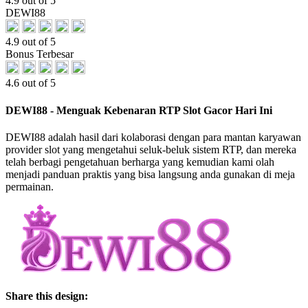
4.9 out of 5
DEWI88
4.9 out of 5
Bonus Terbesar
4.6 out of 5
DEWI88 - Menguak Kebenaran RTP Slot Gacor Hari Ini
DEWI88 adalah hasil dari kolaborasi dengan para mantan karyawan
provider slot yang mengetahui seluk-beluk sistem RTP, dan mereka
telah berbagi pengetahuan berharga yang kemudian kami olah
menjadi panduan praktis yang bisa langsung anda gunakan di meja
permainan.
Share this design: