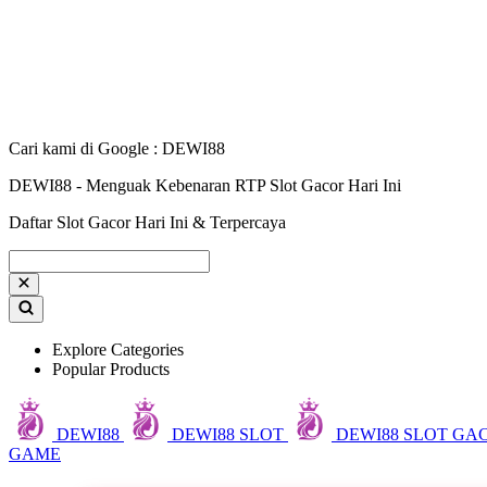
Cari kami di Google : DEWI88
DEWI88 - Menguak Kebenaran RTP Slot Gacor Hari Ini
Daftar Slot Gacor Hari Ini & Terpercaya
Explore Categories
Popular Products
DEWI88
DEWI88 SLOT
DEWI88 SLOT GA
GAME