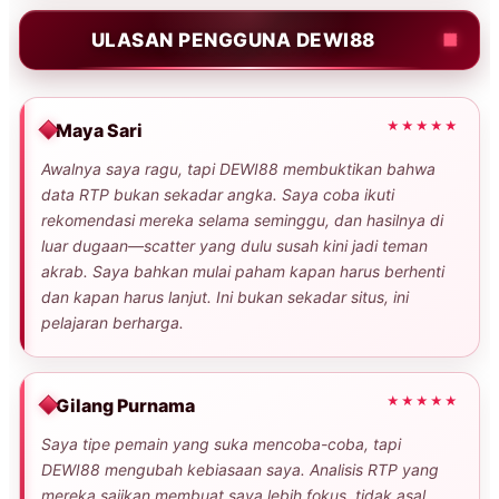
ULASAN PENGGUNA DEWI88
Maya Sari
Awalnya saya ragu, tapi DEWI88 membuktikan bahwa
data RTP bukan sekadar angka. Saya coba ikuti
rekomendasi mereka selama seminggu, dan hasilnya di
luar dugaan—scatter yang dulu susah kini jadi teman
akrab. Saya bahkan mulai paham kapan harus berhenti
dan kapan harus lanjut. Ini bukan sekadar situs, ini
pelajaran berharga.
Gilang Purnama
Saya tipe pemain yang suka mencoba-coba, tapi
DEWI88 mengubah kebiasaan saya. Analisis RTP yang
mereka sajikan membuat saya lebih fokus, tidak asal