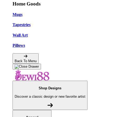
Home Goods
Mugs
Tapestries
Wall Art
Pillows
Back To Menu
Shop Designs
Discover a classic design or new favorite artist