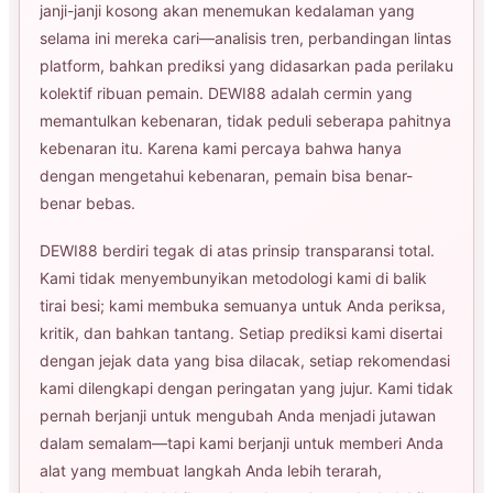
janji-janji kosong akan menemukan kedalaman yang
selama ini mereka cari—analisis tren, perbandingan lintas
platform, bahkan prediksi yang didasarkan pada perilaku
kolektif ribuan pemain. DEWI88 adalah cermin yang
memantulkan kebenaran, tidak peduli seberapa pahitnya
kebenaran itu. Karena kami percaya bahwa hanya
dengan mengetahui kebenaran, pemain bisa benar-
benar bebas.
DEWI88 berdiri tegak di atas prinsip transparansi total.
Kami tidak menyembunyikan metodologi kami di balik
tirai besi; kami membuka semuanya untuk Anda periksa,
kritik, dan bahkan tantang. Setiap prediksi kami disertai
dengan jejak data yang bisa dilacak, setiap rekomendasi
kami dilengkapi dengan peringatan yang jujur. Kami tidak
pernah berjanji untuk mengubah Anda menjadi jutawan
dalam semalam—tapi kami berjanji untuk memberi Anda
alat yang membuat langkah Anda lebih terarah,