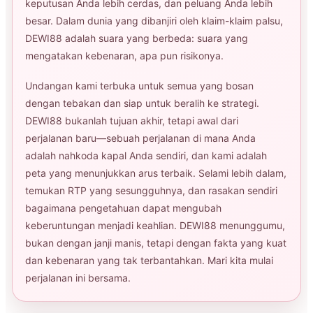
keputusan Anda lebih cerdas, dan peluang Anda lebih
besar. Dalam dunia yang dibanjiri oleh klaim-klaim palsu,
DEWI88 adalah suara yang berbeda: suara yang
mengatakan kebenaran, apa pun risikonya.
Undangan kami terbuka untuk semua yang bosan
dengan tebakan dan siap untuk beralih ke strategi.
DEWI88 bukanlah tujuan akhir, tetapi awal dari
perjalanan baru—sebuah perjalanan di mana Anda
adalah nahkoda kapal Anda sendiri, dan kami adalah
peta yang menunjukkan arus terbaik. Selami lebih dalam,
temukan RTP yang sesungguhnya, dan rasakan sendiri
bagaimana pengetahuan dapat mengubah
keberuntungan menjadi keahlian. DEWI88 menunggumu,
bukan dengan janji manis, tetapi dengan fakta yang kuat
dan kebenaran yang tak terbantahkan. Mari kita mulai
perjalanan ini bersama.