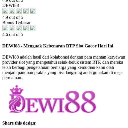
4.9 out of 5
DEWI88
4.9 out of 5
Bonus Terbesar
4.6 out of 5
DEWI88 - Menguak Kebenaran RTP Slot Gacor Hari Ini
DEWI88 adalah hasil dari kolaborasi dengan para mantan karyawan
provider slot yang mengetahui seluk-beluk sistem RTP, dan mereka
telah berbagi pengetahuan berharga yang kemudian kami olah
menjadi panduan praktis yang bisa langsung anda gunakan di meja
permainan.
Share this design: