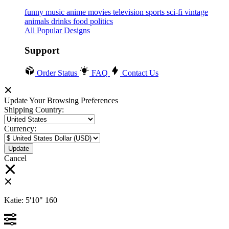
funny
music
anime
movies
television
sports
sci-fi
vintage
animals
drinks
food
politics
All Popular Designs
Support
Order Status
FAQ
Contact Us
Update Your Browsing Preferences
Shipping Country:
Currency:
Cancel
Katie:
5'10"
160