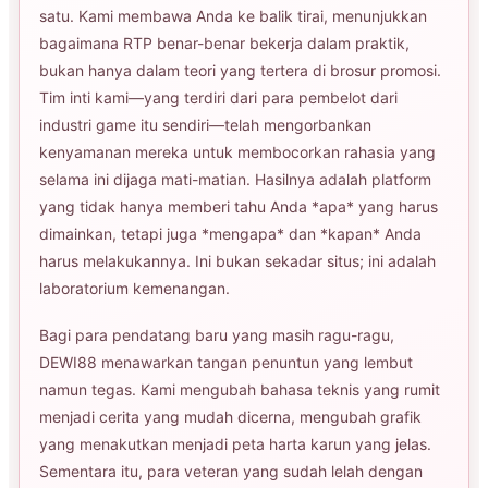
satu. Kami membawa Anda ke balik tirai, menunjukkan
bagaimana RTP benar-benar bekerja dalam praktik,
bukan hanya dalam teori yang tertera di brosur promosi.
Tim inti kami—yang terdiri dari para pembelot dari
industri game itu sendiri—telah mengorbankan
kenyamanan mereka untuk membocorkan rahasia yang
selama ini dijaga mati-matian. Hasilnya adalah platform
yang tidak hanya memberi tahu Anda *apa* yang harus
dimainkan, tetapi juga *mengapa* dan *kapan* Anda
harus melakukannya. Ini bukan sekadar situs; ini adalah
laboratorium kemenangan.
Bagi para pendatang baru yang masih ragu-ragu,
DEWI88 menawarkan tangan penuntun yang lembut
namun tegas. Kami mengubah bahasa teknis yang rumit
menjadi cerita yang mudah dicerna, mengubah grafik
yang menakutkan menjadi peta harta karun yang jelas.
Sementara itu, para veteran yang sudah lelah dengan