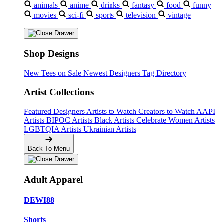
animals
anime
drinks
fantasy
food
funny
movies
sci-fi
sports
television
vintage
Shop Designs
New Tees on Sale
Newest Designers
Tag Directory
Artist Collections
Featured Designers
Artists to Watch
Creators to Watch
AAPI
Artists
BIPOC Artists
Black Artists
Celebrate Women Artists
LGBTQIA Artists
Ukrainian Artists
Back To Menu
Adult Apparel
DEWI88
Shorts