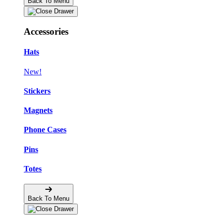
Back To Menu
Accessories
Hats
New!
Stickers
Magnets
Phone Cases
Pins
Totes
Back To Menu