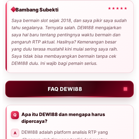
Bambang Subekti
Saya bermain slot sejak 2018, dan saya pikir saya sudah
tahu segalanya. Ternyata salah. DEWI88 mengajarkan
saya hal baru tentang pentingnya waktu bermain dan
pengaruh RTP aktual. Hasilnya? Kemenangan besar
yang dulu terasa mustahil kini mulai sering saya raih.
Saya tidak bisa membayangkan bermain tanpa cek
DEWI88 dulu. Ini wajib bagi pemain serius.
FAQ DEWI88
Apa itu DEWI88 dan mengapa harus
dipercaya?
DEWI88 adalah platform analisis RTP yang