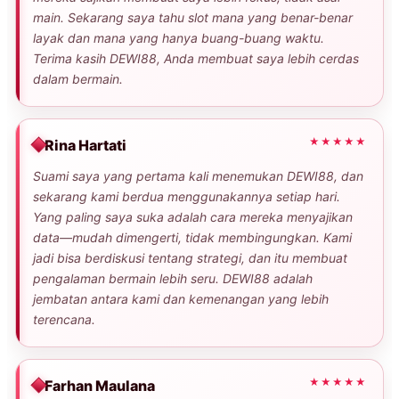
main. Sekarang saya tahu slot mana yang benar-benar
layak dan mana yang hanya buang-buang waktu.
Terima kasih DEWI88, Anda membuat saya lebih cerdas
dalam bermain.
Rina Hartati
Suami saya yang pertama kali menemukan DEWI88, dan
sekarang kami berdua menggunakannya setiap hari.
Yang paling saya suka adalah cara mereka menyajikan
data—mudah dimengerti, tidak membingungkan. Kami
jadi bisa berdiskusi tentang strategi, dan itu membuat
pengalaman bermain lebih seru. DEWI88 adalah
jembatan antara kami dan kemenangan yang lebih
terencana.
Farhan Maulana