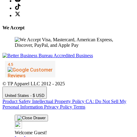
We Accept
© TP Apparel LLC 2012 - 2025
United States - $ USD
Product Safety
Intellectual Property Policy
CA: Do Not Sell My
Personal Information
Privacy Policy
Terms
Welcome Guest!