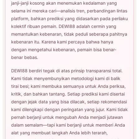
janji-janji kosong akan menemukan kedalaman yang
selama ini mereka cari—analisis tren, perbandingan lintas
platform, bahkan prediksi yang didasarkan pada perilaku
kolektif ribuan pemain. DEWI88 adalah cermin yang
memantulkan kebenaran, tidak peduli seberapa pahitnya
kebenaran itu. Karena kami percaya bahwa hanya
dengan mengetahui kebenaran, pemain bisa benar-
benar bebas.
DEWI88 berdiri tegak di atas prinsip transparansi total.
Kami tidak menyembunyikan metodologi kami di balik
tirai besi; kami membuka semuanya untuk Anda periksa,
kritik, dan bahkan tantang. Setiap prediksi kami disertai
dengan jejak data yang bisa dilacak, setiap rekomendasi
kami dilengkapi dengan peringatan yang jujur. Kami tidak
pernah berjanji untuk mengubah Anda menjadi jutawan
dalam semalam—tapi kami berjanji untuk memberi Anda
alat yang membuat langkah Anda lebih terarah,