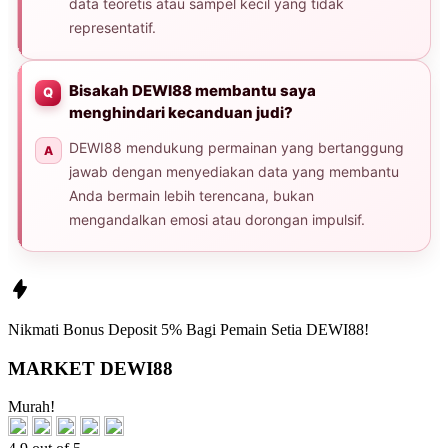
data teoretis atau sampel kecil yang tidak
representatif.
Bisakah DEWI88 membantu saya
menghindari kecanduan judi?
DEWI88 mendukung permainan yang bertanggung
jawab dengan menyediakan data yang membantu
Anda bermain lebih terencana, bukan
mengandalkan emosi atau dorongan impulsif.
Nikmati
Bonus Deposit 5%
Bagi Pemain Setia
DEWI88!
MARKET DEWI88
Murah!