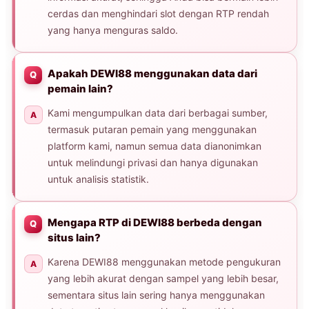
cerdas dan menghindari slot dengan RTP rendah
yang hanya menguras saldo.
Apakah DEWI88 menggunakan data dari
pemain lain?
Kami mengumpulkan data dari berbagai sumber,
termasuk putaran pemain yang menggunakan
platform kami, namun semua data dianonimkan
untuk melindungi privasi dan hanya digunakan
untuk analisis statistik.
Mengapa RTP di DEWI88 berbeda dengan
situs lain?
Karena DEWI88 menggunakan metode pengukuran
yang lebih akurat dengan sampel yang lebih besar,
sementara situs lain sering hanya menggunakan