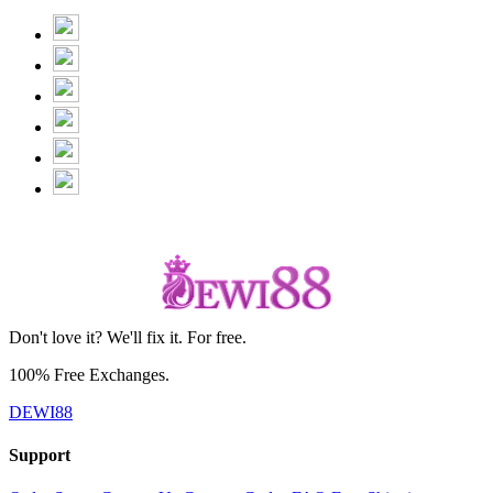
Don't love it? We'll fix it. For free.
100% Free Exchanges.
DEWI88
Support