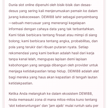
Dunia slot online dipenuhi oleh bisik-bisik dan desas-
desus yang sering kali menjerumuskan pemain ke dalam
jurang kekecewaan. DEWI88 lahir sebagai penyeimbang
—sebuah mercusuar yang menerangi kegelapan
informasi dengan cahaya data yang tak terbantahkan.
Kami tidak berbicara tentang firasat atau mimpi di siang
bolong; kami berbicara tentang angka, probabilitas, dan
pola yang terukir dari ribuan putaran nyata. Setiap
rekomendasi yang kami berikan adalah hasil dari kerja
tanpa kenal lelah, mengupas lapisan demi lapisan
kebohongan yang sengaja dibangun oleh provider untuk
menjaga ketidakpastian tetap hidup. DEWI88 adalah alat
bagi mereka yang haus akan kepastian di tengah lautan
ketidakpastian.
Ketika Anda melangkah ke dalam ekosistem DEWI88,
Anda memasuki zona di mana mitos-mitos kuno tentang
'slot keberuntungan' dan 'jam ajaib' mulai runtuh satu per