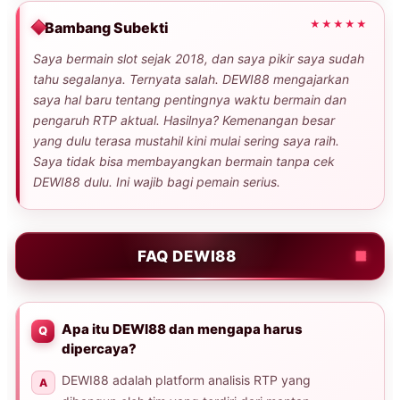
Bambang Subekti
Saya bermain slot sejak 2018, dan saya pikir saya sudah
tahu segalanya. Ternyata salah. DEWI88 mengajarkan
saya hal baru tentang pentingnya waktu bermain dan
pengaruh RTP aktual. Hasilnya? Kemenangan besar
yang dulu terasa mustahil kini mulai sering saya raih.
Saya tidak bisa membayangkan bermain tanpa cek
DEWI88 dulu. Ini wajib bagi pemain serius.
FAQ DEWI88
Apa itu DEWI88 dan mengapa harus
dipercaya?
DEWI88 adalah platform analisis RTP yang