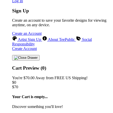
Log In
Sign Up
Create an account to save your favorite designs for viewing
anytime, on any device.
Create an Account
Artist Sign Up
About TeePublic
Social
Responsibility
Create Account
Cart Preview (0)
You're
$70.00
Away from
FREE US Shipping!
$0
$70
Your Cart is empty...
Discover something you'll love!