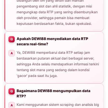
dibangun oleh tim yang terdiri dari mantan
pengembang slot dan ahli statistik, dengan misi
mengungkap data RTP yang sering disembunyikan
oleh provider, sehingga pemain bisa membuat
keputusan berdasarkan fakta, bukan spekulasi.
Apakah DEWI88 menyediakan data RTP
secara real-time?
Ya, DEWI88 memperbarui data RTP setiap jam
berdasarkan putaran aktual dari berbagai server,
sehingga Anda selalu mendapatkan informasi terkini
tentang slot mana yang sedang dalam kondisi
'gacor' pada saat itu juga.
Bagaimana DEWI88 mengumpulkan data
RTP?
Kami menggunakan sistem scraping dan analisis big