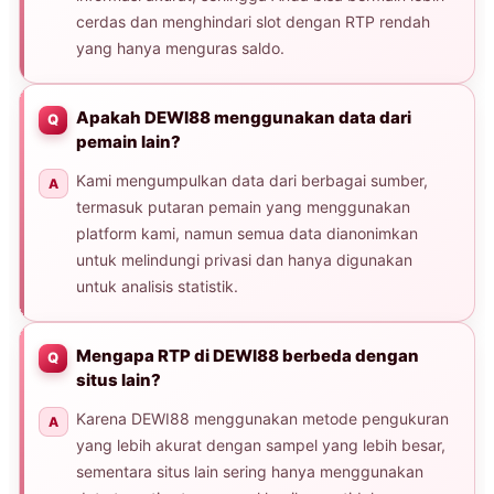
cerdas dan menghindari slot dengan RTP rendah
yang hanya menguras saldo.
Apakah DEWI88 menggunakan data dari
pemain lain?
Kami mengumpulkan data dari berbagai sumber,
termasuk putaran pemain yang menggunakan
platform kami, namun semua data dianonimkan
untuk melindungi privasi dan hanya digunakan
untuk analisis statistik.
Mengapa RTP di DEWI88 berbeda dengan
situs lain?
Karena DEWI88 menggunakan metode pengukuran
yang lebih akurat dengan sampel yang lebih besar,
sementara situs lain sering hanya menggunakan