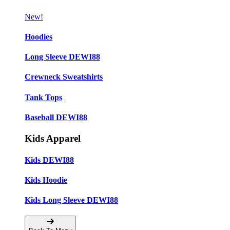
New!
Hoodies
Long Sleeve DEWI88
Crewneck Sweatshirts
Tank Tops
Baseball DEWI88
Kids Apparel
Kids DEWI88
Kids Hoodie
Kids Long Sleeve DEWI88