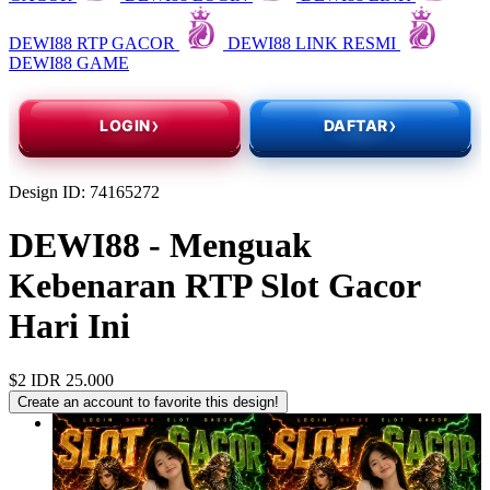
DEWI88 RTP GACOR
DEWI88 LINK RESMI
DEWI88 GAME
LOGIN
DAFTAR
Design ID: 74165272
DEWI88 - Menguak
Kebenaran RTP Slot Gacor
Hari Ini
$2
IDR 25.000
Create an account to favorite this design!