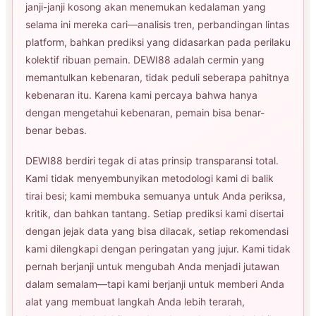
janji-janji kosong akan menemukan kedalaman yang
selama ini mereka cari—analisis tren, perbandingan lintas
platform, bahkan prediksi yang didasarkan pada perilaku
kolektif ribuan pemain. DEWI88 adalah cermin yang
memantulkan kebenaran, tidak peduli seberapa pahitnya
kebenaran itu. Karena kami percaya bahwa hanya
dengan mengetahui kebenaran, pemain bisa benar-
benar bebas.
DEWI88 berdiri tegak di atas prinsip transparansi total.
Kami tidak menyembunyikan metodologi kami di balik
tirai besi; kami membuka semuanya untuk Anda periksa,
kritik, dan bahkan tantang. Setiap prediksi kami disertai
dengan jejak data yang bisa dilacak, setiap rekomendasi
kami dilengkapi dengan peringatan yang jujur. Kami tidak
pernah berjanji untuk mengubah Anda menjadi jutawan
dalam semalam—tapi kami berjanji untuk memberi Anda
alat yang membuat langkah Anda lebih terarah,