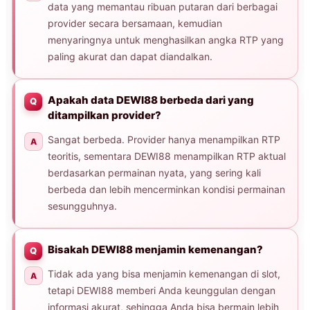
data yang memantau ribuan putaran dari berbagai
provider secara bersamaan, kemudian
menyaringnya untuk menghasilkan angka RTP yang
paling akurat dan dapat diandalkan.
Apakah data DEWI88 berbeda dari yang
ditampilkan provider?
Sangat berbeda. Provider hanya menampilkan RTP
teoritis, sementara DEWI88 menampilkan RTP aktual
berdasarkan permainan nyata, yang sering kali
berbeda dan lebih mencerminkan kondisi permainan
sesungguhnya.
Bisakah DEWI88 menjamin kemenangan?
Tidak ada yang bisa menjamin kemenangan di slot,
tetapi DEWI88 memberi Anda keunggulan dengan
informasi akurat, sehingga Anda bisa bermain lebih