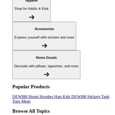
Apparel
Shop for Adults & Kids
Accessories
Express yourself with stickers and more
Home Goods
Decorate with pillows, tapestries, and more
Popular Products
DEWI88
Shorts
Hoodies
Hats
Kids DEWI88
Stickers
Tank
Tops
Mugs
Browse All Topics