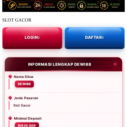
SLOT GACOR
LOGIN
DAFTAR
INFORMASI LENGKAP DEWI88
Nama Situs
DEWI88
Jenis Pasaran
Slot Gacor
Minimal Deposit
IDR 25,000