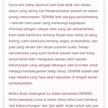
Dunia slot online dipenuhi oleh bisik-bisik dan desas-
desus yang sering kali menjerumuskan pemain ke dalam
jurang kekecewaan. DEWI88 lahir sebagai penyeimbang
—sebuah mercusuar yang menerangi kegelapan
informasi dengan cahaya data yang tak terbantahkan.
Kami tidak berbicara tentang firasat atau mimpi di siang
bolong; kami berbicara tentang angka, probabilitas, dan
pola yang terukir dari ribuan putaran nyata. Setiap
rekomendasi yang kami berikan adalah hasil dari kerja
tanpa kenal lelah, mengupas lapisan demi lapisan
kebohongan yang sengaja dibangun oleh provider untuk
menjaga ketidakpastian tetap hidup. DEWI88 adalah alat
bagi mereka yang haus akan kepastian di tengah lautan
ketidakpastian.
Ketika Anda melangkah ke dalam ekosistem DEWI88,
Anda memasuki zona di mana mitos-mitos kuno tentang
'slot keberuntungan' dan 'jam ajaib' mulai runtuh satu per