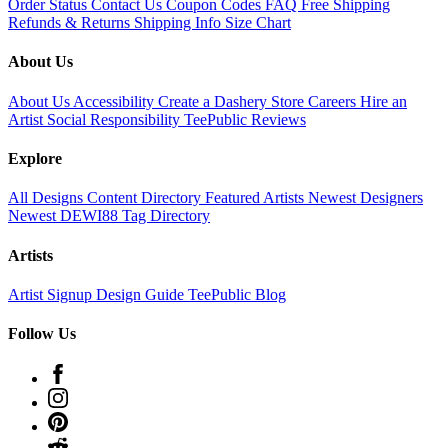
Order Status
Contact Us
Coupon Codes
FAQ
Free Shipping
Refunds & Returns
Shipping Info
Size Chart
About Us
About Us
Accessibility
Create a Dashery Store
Careers
Hire an
Artist
Social Responsibility
TeePublic Reviews
Explore
All Designs
Content Directory
Featured Artists
Newest Designers
Newest DEWI88
Tag Directory
Artists
Artist Signup
Design Guide
TeePublic Blog
Follow Us