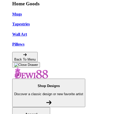
Home Goods
Mugs
Tapestries
Wall Art
Pillows
Back To Menu
Shop Designs
Discover a classic design or new favorite artist