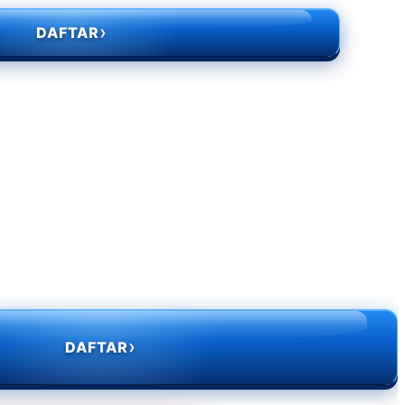
DAFTAR
DAFTAR