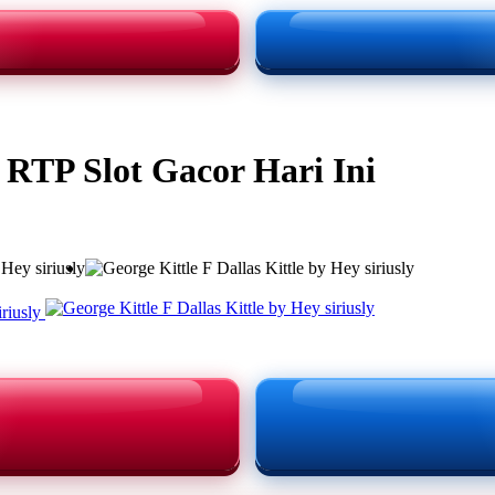
TP Slot Gacor Hari Ini