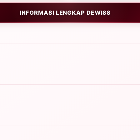
INFORMASI LENGKAP DEWI88