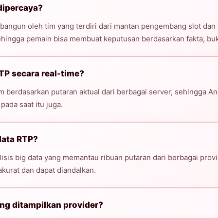
dipercaya?
bangun oleh tim yang terdiri dari mantan pengembang slot dan 
ehingga pemain bisa membuat keputusan berdasarkan fakta, buk
P secara real-time?
 berdasarkan putaran aktual dari berbagai server, sehingga An
pada saat itu juga.
ata RTP?
isis big data yang memantau ribuan putaran dari berbagai pro
kurat dan dapat diandalkan.
ng ditampilkan provider?