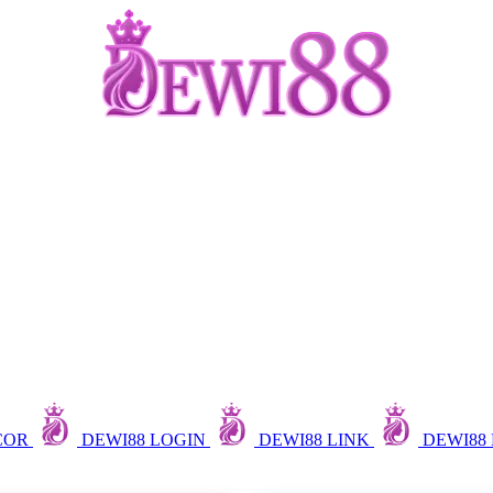
COR
DEWI88 LOGIN
DEWI88 LINK
DEWI88