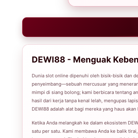
DEWI88 - Menguak Kebenar
Dunia slot online dipenuhi oleh bisik-bisik da
penyeimbang—sebuah mercusuar yang menerangi k
mimpi di siang bolong; kami berbicara tentang an
hasil dari kerja tanpa kenal lelah, mengupas la
DEWI88 adalah alat bagi mereka yang haus akan k
Ketika Anda melangkah ke dalam ekosistem DEWI8
satu per satu. Kami membawa Anda ke balik tirai