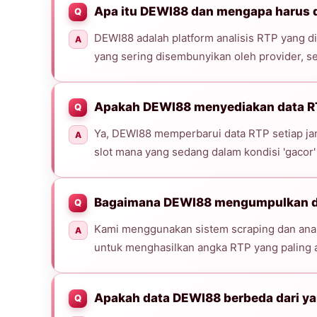
Apa itu DEWI88 dan mengapa harus 
DEWI88 adalah platform analisis RTP yang di
yang sering disembunyikan oleh provider, s
Apakah DEWI88 menyediakan data RT
Ya, DEWI88 memperbarui data RTP setiap jam
slot mana yang sedang dalam kondisi 'gacor' 
Bagaimana DEWI88 mengumpulkan d
Kami menggunakan sistem scraping dan anal
untuk menghasilkan angka RTP yang paling a
Apakah data DEWI88 berbeda dari ya