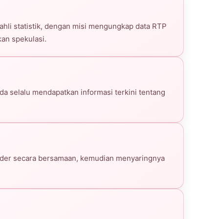
ahli statistik, dengan misi mengungkap data RTP
an spekulasi.
da selalu mendapatkan informasi terkini tentang
vider secara bersamaan, kemudian menyaringnya