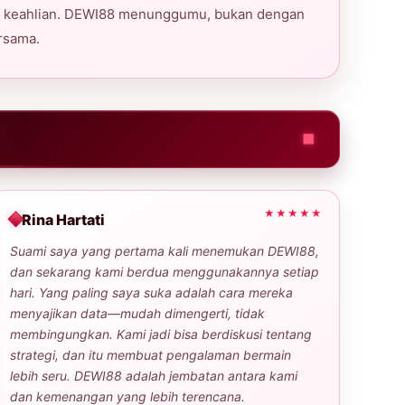
i keahlian. DEWI88 menunggumu, bukan dengan
ersama.
Rina Hartati
Suami saya yang pertama kali menemukan DEWI88,
dan sekarang kami berdua menggunakannya setiap
hari. Yang paling saya suka adalah cara mereka
menyajikan data—mudah dimengerti, tidak
membingungkan. Kami jadi bisa berdiskusi tentang
strategi, dan itu membuat pengalaman bermain
lebih seru. DEWI88 adalah jembatan antara kami
dan kemenangan yang lebih terencana.