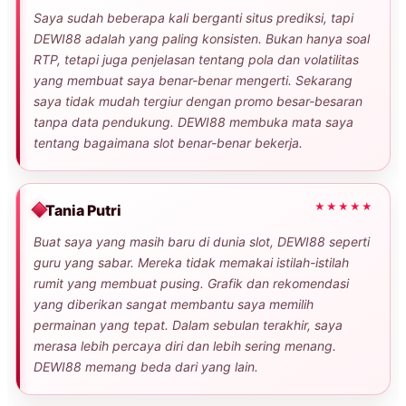
Saya sudah beberapa kali berganti situs prediksi, tapi
DEWI88 adalah yang paling konsisten. Bukan hanya soal
RTP, tetapi juga penjelasan tentang pola dan volatilitas
yang membuat saya benar-benar mengerti. Sekarang
saya tidak mudah tergiur dengan promo besar-besaran
tanpa data pendukung. DEWI88 membuka mata saya
tentang bagaimana slot benar-benar bekerja.
Tania Putri
Buat saya yang masih baru di dunia slot, DEWI88 seperti
guru yang sabar. Mereka tidak memakai istilah-istilah
rumit yang membuat pusing. Grafik dan rekomendasi
yang diberikan sangat membantu saya memilih
permainan yang tepat. Dalam sebulan terakhir, saya
merasa lebih percaya diri dan lebih sering menang.
DEWI88 memang beda dari yang lain.