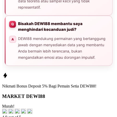
data teoretis atau sampel kecil yang tidak
representatif.
Bisakah DEWI88 membantu saya
menghindari kecanduan judi?
DEWI88 mendukung permainan yang bertanggung
jawab dengan menyediakan data yang membantu
Anda bermain lebih terencana, bukan
mengandalkan emosi atau dorongan impulsif.
Nikmati
Bonus Deposit 5%
Bagi Pemain Setia
DEWI88!
MARKET DEWI88
Murah!