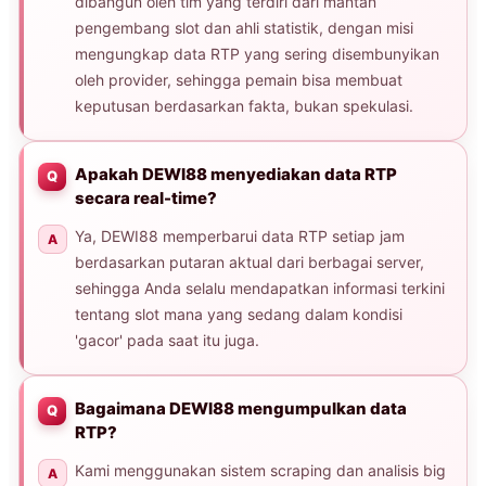
dibangun oleh tim yang terdiri dari mantan
pengembang slot dan ahli statistik, dengan misi
mengungkap data RTP yang sering disembunyikan
oleh provider, sehingga pemain bisa membuat
keputusan berdasarkan fakta, bukan spekulasi.
Apakah DEWI88 menyediakan data RTP
secara real-time?
Ya, DEWI88 memperbarui data RTP setiap jam
berdasarkan putaran aktual dari berbagai server,
sehingga Anda selalu mendapatkan informasi terkini
tentang slot mana yang sedang dalam kondisi
'gacor' pada saat itu juga.
Bagaimana DEWI88 mengumpulkan data
RTP?
Kami menggunakan sistem scraping dan analisis big