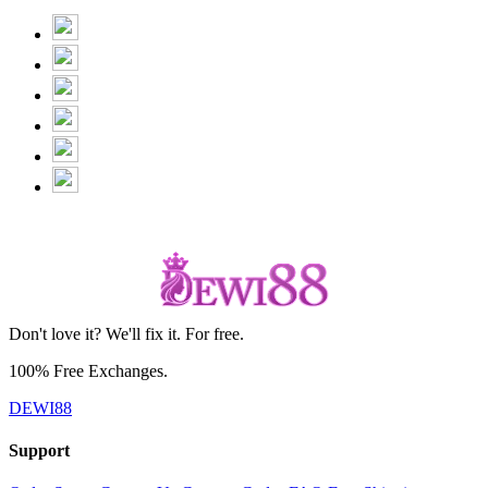
Don't love it? We'll fix it. For free.
100% Free Exchanges.
DEWI88
Support