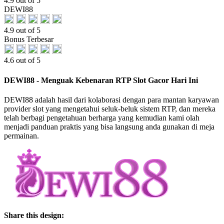
4.9 out of 5
DEWI88
4.9 out of 5
Bonus Terbesar
4.6 out of 5
DEWI88 - Menguak Kebenaran RTP Slot Gacor Hari Ini
DEWI88 adalah hasil dari kolaborasi dengan para mantan karyawan
provider slot yang mengetahui seluk-beluk sistem RTP, dan mereka
telah berbagi pengetahuan berharga yang kemudian kami olah
menjadi panduan praktis yang bisa langsung anda gunakan di meja
permainan.
Share this design: