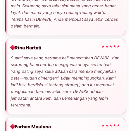
main. Sekarang saya tahu slot mana yang benar-benar
layak dan mana yang hanya buang-buang waktu.
Terima kasih DEWI88, Anda membuat saya lebih cerdas
dalam bermain.
Rina Hartati
Suami saya yang pertama kali menemukan DEWI88, dan
sekarang kami berdua menggunakannya setiap hari.
Yang paling saya suka adalah cara mereka menyajikan
data—mudah dimengerti, tidak membingungkan. Kami
jadi bisa berdiskusi tentang strategi, dan itu membuat
pengalaman bermain lebih seru. DEWI88 adalah
jembatan antara kami dan kemenangan yang lebih
terencana.
Farhan Maulana