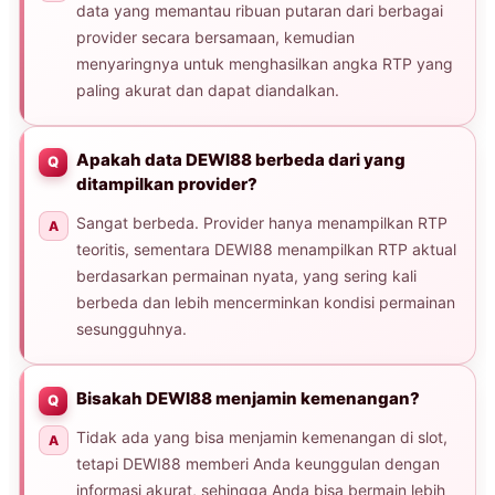
data yang memantau ribuan putaran dari berbagai
provider secara bersamaan, kemudian
menyaringnya untuk menghasilkan angka RTP yang
paling akurat dan dapat diandalkan.
Apakah data DEWI88 berbeda dari yang
ditampilkan provider?
Sangat berbeda. Provider hanya menampilkan RTP
teoritis, sementara DEWI88 menampilkan RTP aktual
berdasarkan permainan nyata, yang sering kali
berbeda dan lebih mencerminkan kondisi permainan
sesungguhnya.
Bisakah DEWI88 menjamin kemenangan?
Tidak ada yang bisa menjamin kemenangan di slot,
tetapi DEWI88 memberi Anda keunggulan dengan
informasi akurat, sehingga Anda bisa bermain lebih