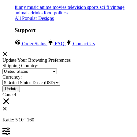
funny
music
anime
movies
television
sports
sci-fi
vintage
animals
drinks
food
politics
All Popular Designs
Support
Order Status
FAQ
Contact Us
Update Your Browsing Preferences
Shipping Country:
Currency:
Cancel
Katie:
5'10"
160