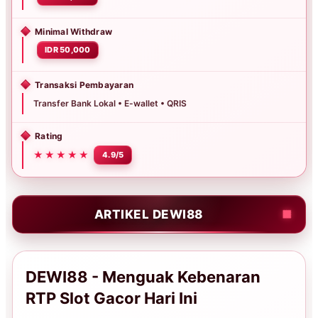
Minimal Withdraw
IDR 50,000
Transaksi Pembayaran
Transfer Bank Lokal • E-wallet • QRIS
Rating
4.9/5
ARTIKEL DEWI88
DEWI88 - Menguak Kebenaran
RTP Slot Gacor Hari Ini