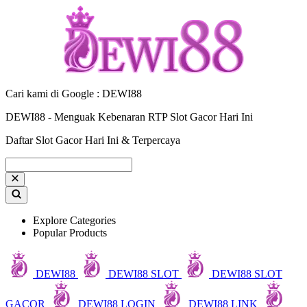
Cari kami di Google : DEWI88
DEWI88 - Menguak Kebenaran RTP Slot Gacor Hari Ini
Daftar Slot Gacor Hari Ini & Terpercaya
Explore Categories
Popular Products
DEWI88
DEWI88 SLOT
DEWI88 SLOT
GACOR
DEWI88 LOGIN
DEWI88 LINK