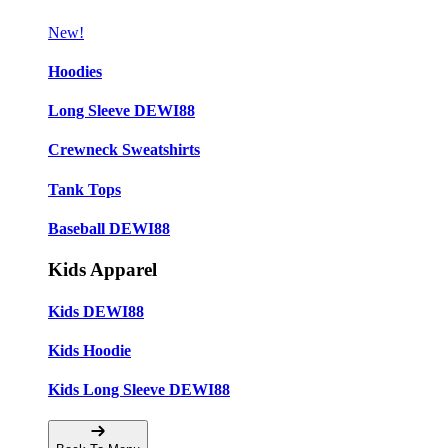
New!
Hoodies
Long Sleeve DEWI88
Crewneck Sweatshirts
Tank Tops
Baseball DEWI88
Kids Apparel
Kids DEWI88
Kids Hoodie
Kids Long Sleeve DEWI88