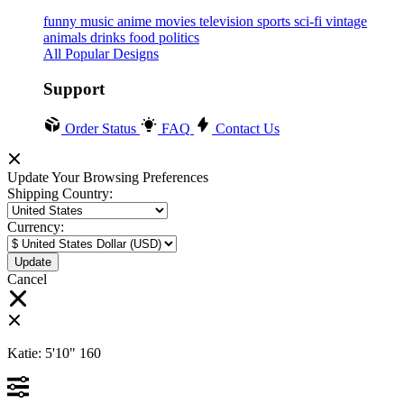
funny
music
anime
movies
television
sports
sci-fi
vintage
animals
drinks
food
politics
All Popular Designs
Support
Order Status
FAQ
Contact Us
Update Your Browsing Preferences
Shipping Country:
Currency:
Cancel
Katie:
5'10"
160