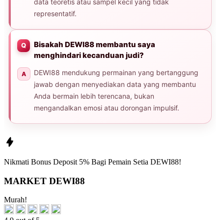
data teoretis atau sampel kecil yang tidak
representatif.
Bisakah DEWI88 membantu saya
menghindari kecanduan judi?
DEWI88 mendukung permainan yang bertanggung
jawab dengan menyediakan data yang membantu
Anda bermain lebih terencana, bukan
mengandalkan emosi atau dorongan impulsif.
Nikmati
Bonus Deposit 5%
Bagi Pemain Setia
DEWI88!
MARKET DEWI88
Murah!