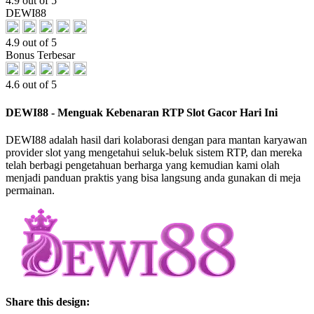
4.9 out of 5
DEWI88
4.9 out of 5
Bonus Terbesar
4.6 out of 5
DEWI88 - Menguak Kebenaran RTP Slot Gacor Hari Ini
DEWI88 adalah hasil dari kolaborasi dengan para mantan karyawan
provider slot yang mengetahui seluk-beluk sistem RTP, dan mereka
telah berbagi pengetahuan berharga yang kemudian kami olah
menjadi panduan praktis yang bisa langsung anda gunakan di meja
permainan.
Share this design: