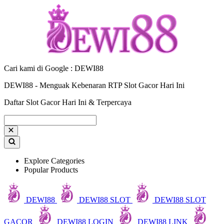
Cari kami di Google : DEWI88
DEWI88 - Menguak Kebenaran RTP Slot Gacor Hari Ini
Daftar Slot Gacor Hari Ini & Terpercaya
Explore Categories
Popular Products
DEWI88
DEWI88 SLOT
DEWI88 SLOT
GACOR
DEWI88 LOGIN
DEWI88 LINK