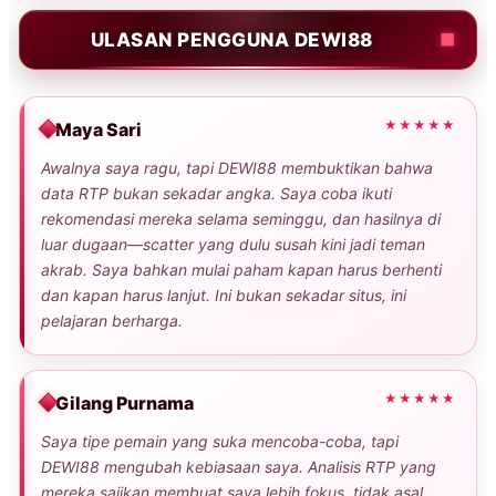
ULASAN PENGGUNA DEWI88
Maya Sari
Awalnya saya ragu, tapi DEWI88 membuktikan bahwa
data RTP bukan sekadar angka. Saya coba ikuti
rekomendasi mereka selama seminggu, dan hasilnya di
luar dugaan—scatter yang dulu susah kini jadi teman
akrab. Saya bahkan mulai paham kapan harus berhenti
dan kapan harus lanjut. Ini bukan sekadar situs, ini
pelajaran berharga.
Gilang Purnama
Saya tipe pemain yang suka mencoba-coba, tapi
DEWI88 mengubah kebiasaan saya. Analisis RTP yang
mereka sajikan membuat saya lebih fokus, tidak asal