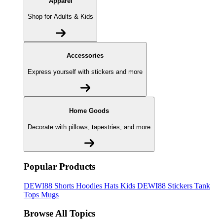
Apparel
Shop for Adults & Kids
Accessories
Express yourself with stickers and more
Home Goods
Decorate with pillows, tapestries, and more
Popular Products
DEWI88
Shorts
Hoodies
Hats
Kids DEWI88
Stickers
Tank
Tops
Mugs
Browse All Topics