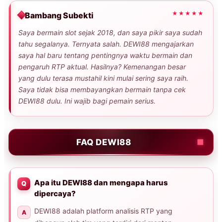
Bambang Subekti
Saya bermain slot sejak 2018, dan saya pikir saya sudah
tahu segalanya. Ternyata salah. DEWI88 mengajarkan
saya hal baru tentang pentingnya waktu bermain dan
pengaruh RTP aktual. Hasilnya? Kemenangan besar
yang dulu terasa mustahil kini mulai sering saya raih.
Saya tidak bisa membayangkan bermain tanpa cek
DEWI88 dulu. Ini wajib bagi pemain serius.
FAQ DEWI88
Apa itu DEWI88 dan mengapa harus
dipercaya?
DEWI88 adalah platform analisis RTP yang