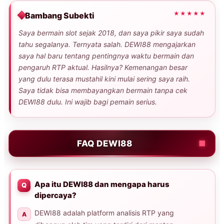
Bambang Subekti
Saya bermain slot sejak 2018, dan saya pikir saya sudah
tahu segalanya. Ternyata salah. DEWI88 mengajarkan
saya hal baru tentang pentingnya waktu bermain dan
pengaruh RTP aktual. Hasilnya? Kemenangan besar
yang dulu terasa mustahil kini mulai sering saya raih.
Saya tidak bisa membayangkan bermain tanpa cek
DEWI88 dulu. Ini wajib bagi pemain serius.
FAQ DEWI88
Apa itu DEWI88 dan mengapa harus
dipercaya?
DEWI88 adalah platform analisis RTP yang