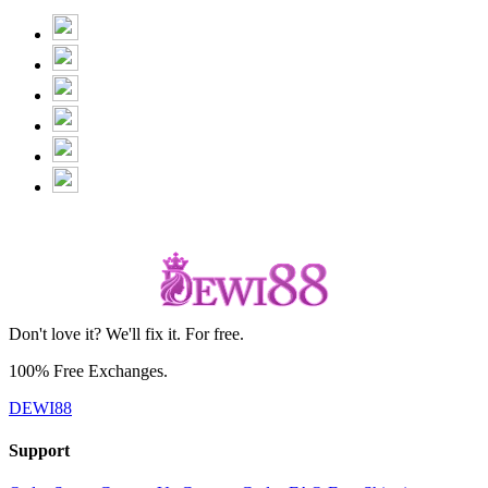
Don't love it? We'll fix it. For free.
100% Free Exchanges.
DEWI88
Support