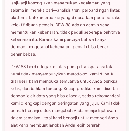
janji-janji kosong akan menemukan kedalaman yang
selama ini mereka cari—analisis tren, perbandingan lintas
platform, bahkan prediksi yang didasarkan pada perilaku
kolektif ribuan pemain. DEWI88 adalah cermin yang
memantulkan kebenaran, tidak peduli seberapa pahitnya
kebenaran itu. Karena kami percaya bahwa hanya
dengan mengetahui kebenaran, pemain bisa benar-
benar bebas.
DEWI88 berdiri tegak di atas prinsip transparansi total.
Kami tidak menyembunyikan metodologi kami di balik
tirai besi; kami membuka semuanya untuk Anda periksa,
kritik, dan bahkan tantang. Setiap prediksi kami disertai
dengan jejak data yang bisa dilacak, setiap rekomendasi
kami dilengkapi dengan peringatan yang jujur. Kami tidak
pernah berjanji untuk mengubah Anda menjadi jutawan
dalam semalam—tapi kami berjanji untuk memberi Anda
alat yang membuat langkah Anda lebih terarah,