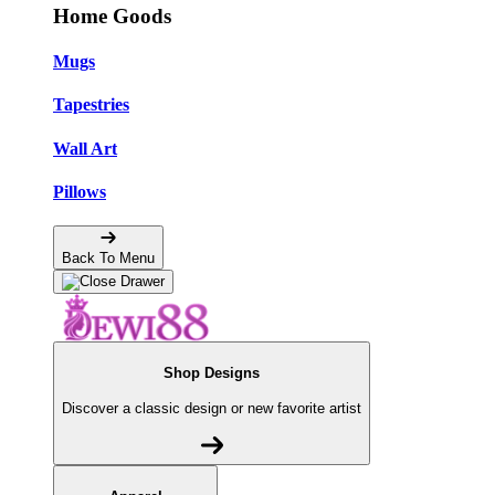
Home Goods
Mugs
Tapestries
Wall Art
Pillows
Back To Menu
Shop Designs
Discover a classic design or new favorite artist