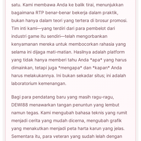
satu. Kami membawa Anda ke balik tirai, menunjukkan
bagaimana RTP benar-benar bekerja dalam praktik,
bukan hanya dalam teori yang tertera di brosur promosi.
Tim inti kami—yang terdiri dari para pembelot dari
industri game itu sendiri—telah mengorbankan
kenyamanan mereka untuk membocorkan rahasia yang
selama ini dijaga mati-matian. Hasilnya adalah platform
yang tidak hanya memberi tahu Anda *apa* yang harus
dimainkan, tetapi juga *mengapa* dan *kapan* Anda
harus melakukannya. Ini bukan sekadar situs; ini adalah
laboratorium kemenangan.
Bagi para pendatang baru yang masih ragu-ragu,
DEWI88 menawarkan tangan penuntun yang lembut
namun tegas. Kami mengubah bahasa teknis yang rumit
menjadi cerita yang mudah dicerna, mengubah grafik
yang menakutkan menjadi peta harta karun yang jelas.
Sementara itu, para veteran yang sudah lelah dengan