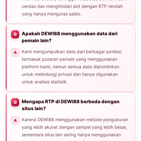
cerdas dan menghindari slot dengan RTP rendah
yang hanya menguras saldo.
Apakah DEWI88 menggunakan data dari
pemain lain?
Kami mengumpulkan data dari berbagai sumber,
termasuk putaran pemain yang menggunakan
platform kami, namun semua data dianonimkan
untuk melindungi privasi dan hanya digunakan
untuk analisis statistik.
Mengapa RTP di DEWI88 berbeda dengan
situs lain?
Karena DEWI88 menggunakan metode pengukuran
yang lebih akurat dengan sampel yang lebih besar,
sementara situs lain sering hanya menggunakan