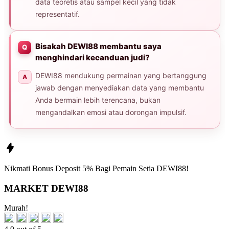
data teoretis atau sampel kecil yang tidak
representatif.
Bisakah DEWI88 membantu saya
menghindari kecanduan judi?
DEWI88 mendukung permainan yang bertanggung
jawab dengan menyediakan data yang membantu
Anda bermain lebih terencana, bukan
mengandalkan emosi atau dorongan impulsif.
Nikmati
Bonus Deposit 5%
Bagi Pemain Setia
DEWI88!
MARKET DEWI88
Murah!