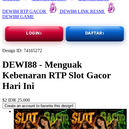
DEWI88 RTP GACOR
DEWI88 LINK RESMI
DEWI88 GAME
LOGIN
DAFTAR
Design ID: 74165272
DEWI88 - Menguak
Kebenaran RTP Slot Gacor
Hari Ini
$2
IDR 25.000
Create an account to favorite this design!