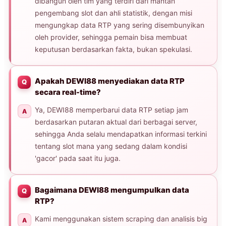
dibangun oleh tim yang terdiri dari mantan
pengembang slot dan ahli statistik, dengan misi
mengungkap data RTP yang sering disembunyikan
oleh provider, sehingga pemain bisa membuat
keputusan berdasarkan fakta, bukan spekulasi.
Apakah DEWI88 menyediakan data RTP
secara real-time?
Ya, DEWI88 memperbarui data RTP setiap jam
berdasarkan putaran aktual dari berbagai server,
sehingga Anda selalu mendapatkan informasi terkini
tentang slot mana yang sedang dalam kondisi
'gacor' pada saat itu juga.
Bagaimana DEWI88 mengumpulkan data
RTP?
Kami menggunakan sistem scraping dan analisis big