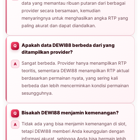
data yang memantau ribuan putaran dari berbagai
provider secara bersamaan, kemudian
menyaringnya untuk menghasilkan angka RTP yang
paling akurat dan dapat diandalkan.
Apakah data DEWI88 berbeda dari yang
ditampilkan provider?
Sangat berbeda. Provider hanya menampilkan RTP
teoritis, sementara DEWI88 menampilkan RTP aktual
berdasarkan permainan nyata, yang sering kali
berbeda dan lebih mencerminkan kondisi permainan
sesungguhnya.
Bisakah DEWI88 menjamin kemenangan?
Tidak ada yang bisa menjamin kemenangan di slot,
tetapi DEWI88 memberi Anda keunggulan dengan
informasi akurat, sehingga Anda bisa bermain lebih