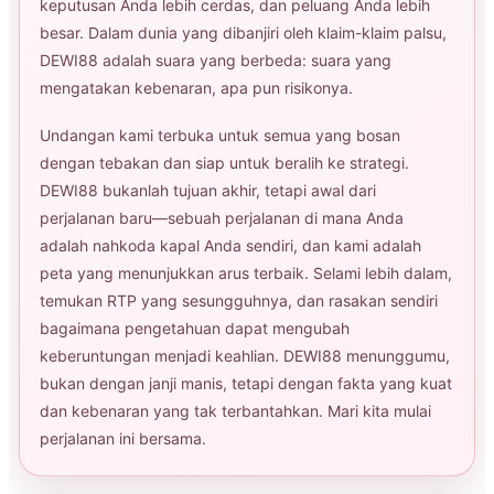
keputusan Anda lebih cerdas, dan peluang Anda lebih
besar. Dalam dunia yang dibanjiri oleh klaim-klaim palsu,
DEWI88 adalah suara yang berbeda: suara yang
mengatakan kebenaran, apa pun risikonya.
Undangan kami terbuka untuk semua yang bosan
dengan tebakan dan siap untuk beralih ke strategi.
DEWI88 bukanlah tujuan akhir, tetapi awal dari
perjalanan baru—sebuah perjalanan di mana Anda
adalah nahkoda kapal Anda sendiri, dan kami adalah
peta yang menunjukkan arus terbaik. Selami lebih dalam,
temukan RTP yang sesungguhnya, dan rasakan sendiri
bagaimana pengetahuan dapat mengubah
keberuntungan menjadi keahlian. DEWI88 menunggumu,
bukan dengan janji manis, tetapi dengan fakta yang kuat
dan kebenaran yang tak terbantahkan. Mari kita mulai
perjalanan ini bersama.