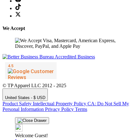
We Accept
© TP Apparel LLC 2012 - 2025
United States - $ USD
Product Safety
Intellectual Property Policy
CA: Do Not Sell My
Personal Information
Privacy Policy
Terms
Welcome Guest!