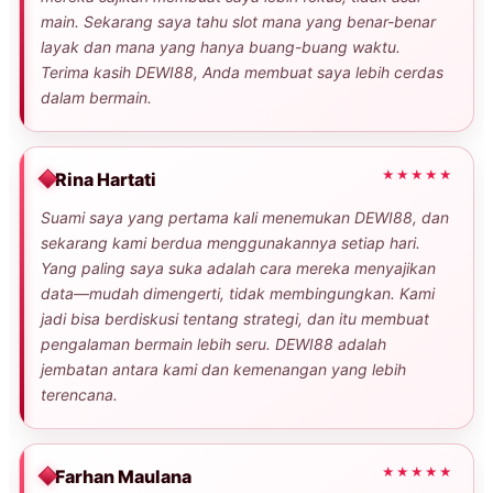
main. Sekarang saya tahu slot mana yang benar-benar
layak dan mana yang hanya buang-buang waktu.
Terima kasih DEWI88, Anda membuat saya lebih cerdas
dalam bermain.
Rina Hartati
Suami saya yang pertama kali menemukan DEWI88, dan
sekarang kami berdua menggunakannya setiap hari.
Yang paling saya suka adalah cara mereka menyajikan
data—mudah dimengerti, tidak membingungkan. Kami
jadi bisa berdiskusi tentang strategi, dan itu membuat
pengalaman bermain lebih seru. DEWI88 adalah
jembatan antara kami dan kemenangan yang lebih
terencana.
Farhan Maulana