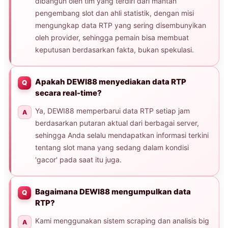
dibangun oleh tim yang terdiri dari mantan
pengembang slot dan ahli statistik, dengan misi
mengungkap data RTP yang sering disembunyikan
oleh provider, sehingga pemain bisa membuat
keputusan berdasarkan fakta, bukan spekulasi.
Apakah DEWI88 menyediakan data RTP
secara real-time?
Ya, DEWI88 memperbarui data RTP setiap jam
berdasarkan putaran aktual dari berbagai server,
sehingga Anda selalu mendapatkan informasi terkini
tentang slot mana yang sedang dalam kondisi
'gacor' pada saat itu juga.
Bagaimana DEWI88 mengumpulkan data
RTP?
Kami menggunakan sistem scraping dan analisis big