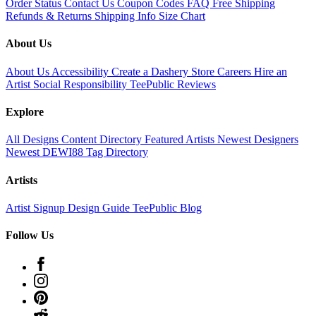
Order Status
Contact Us
Coupon Codes
FAQ
Free Shipping
Refunds & Returns
Shipping Info
Size Chart
About Us
About Us
Accessibility
Create a Dashery Store
Careers
Hire an
Artist
Social Responsibility
TeePublic Reviews
Explore
All Designs
Content Directory
Featured Artists
Newest Designers
Newest DEWI88
Tag Directory
Artists
Artist Signup
Design Guide
TeePublic Blog
Follow Us