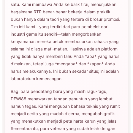
satu. Kami membawa Anda ke balik tirai, menunjukkan
bagaimana RTP benar-benar bekerja dalam praktik,
bukan hanya dalam teori yang tertera di brosur promosi.
Tim inti kami—yang terdiri dari para pembelot dari
industri game itu sendiri—telah mengorbankan
kenyamanan mereka untuk membocorkan rahasia yang
selama ini dijaga mati-matian. Hasilnya adalah platform
yang tidak hanya memberi tahu Anda *apa* yang harus
dimainkan, tetapi juga *mengapa* dan *kapan* Anda
harus melakukannya. Ini bukan sekadar situs; ini adalah
laboratorium kemenangan.
Bagi para pendatang baru yang masih ragu-ragu,
DEWI88 menawarkan tangan penuntun yang lembut
namun tegas. Kami mengubah bahasa teknis yang rumit
menjadi cerita yang mudah dicerna, mengubah grafik
yang menakutkan menjadi peta harta karun yang jelas.
Sementara itu, para veteran yang sudah lelah dengan