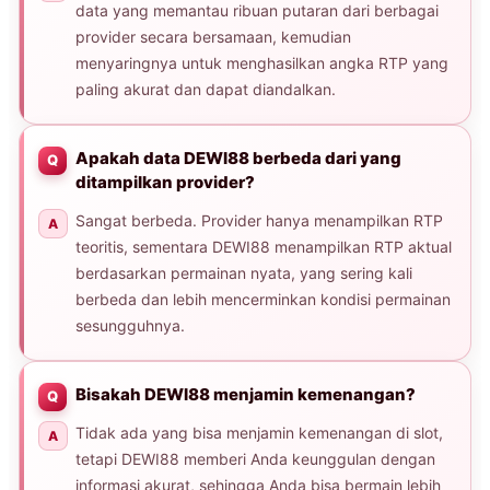
data yang memantau ribuan putaran dari berbagai
provider secara bersamaan, kemudian
menyaringnya untuk menghasilkan angka RTP yang
paling akurat dan dapat diandalkan.
Apakah data DEWI88 berbeda dari yang
ditampilkan provider?
Sangat berbeda. Provider hanya menampilkan RTP
teoritis, sementara DEWI88 menampilkan RTP aktual
berdasarkan permainan nyata, yang sering kali
berbeda dan lebih mencerminkan kondisi permainan
sesungguhnya.
Bisakah DEWI88 menjamin kemenangan?
Tidak ada yang bisa menjamin kemenangan di slot,
tetapi DEWI88 memberi Anda keunggulan dengan
informasi akurat, sehingga Anda bisa bermain lebih