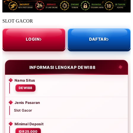
SLOT GACOR
LOGIN
DAFTAR
INFORMASI LENGKAP DEWI88
Nama Situs
DEWI88
Jenis Pasaran
Slot Gacor
Minimal Deposit
IDR 25,000