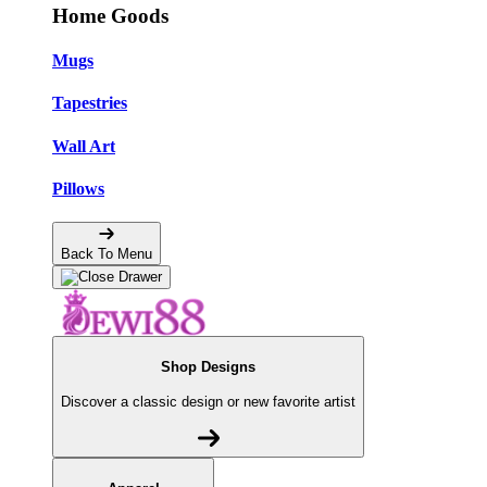
Home Goods
Mugs
Tapestries
Wall Art
Pillows
Back To Menu
Shop Designs
Discover a classic design or new favorite artist