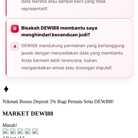
data teoretis atau sampel kecil yang tidak
representatif.
Bisakah DEWI88 membantu saya
menghindari kecanduan judi?
DEWI88 mendukung permainan yang bertanggung
jawab dengan menyediakan data yang membantu
Anda bermain lebih terencana, bukan
mengandalkan emosi atau dorongan impulsif.
Nikmati
Bonus Deposit 5%
Bagi Pemain Setia
DEWI88!
MARKET DEWI88
Murah!