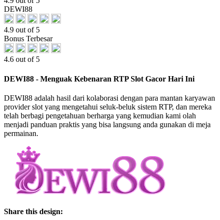
4.9 out of 5
DEWI88
4.9 out of 5
Bonus Terbesar
4.6 out of 5
DEWI88 - Menguak Kebenaran RTP Slot Gacor Hari Ini
DEWI88 adalah hasil dari kolaborasi dengan para mantan karyawan
provider slot yang mengetahui seluk-beluk sistem RTP, dan mereka
telah berbagi pengetahuan berharga yang kemudian kami olah
menjadi panduan praktis yang bisa langsung anda gunakan di meja
permainan.
Share this design: