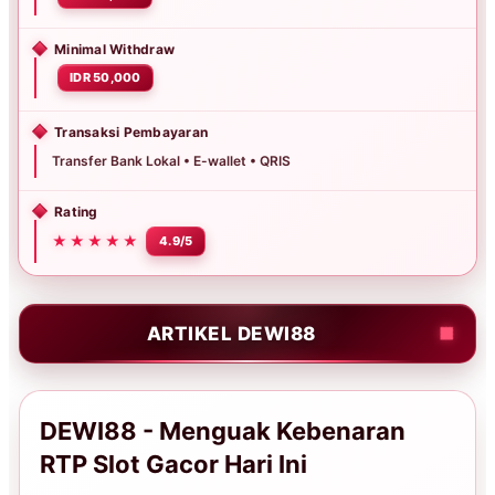
Minimal Withdraw
IDR 50,000
Transaksi Pembayaran
Transfer Bank Lokal • E-wallet • QRIS
Rating
4.9/5
ARTIKEL DEWI88
DEWI88 - Menguak Kebenaran
RTP Slot Gacor Hari Ini