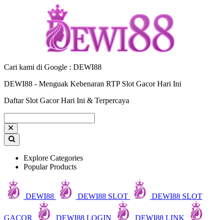
Cari kami di Google : DEWI88
DEWI88 - Menguak Kebenaran RTP Slot Gacor Hari Ini
Daftar Slot Gacor Hari Ini & Terpercaya
Explore Categories
Popular Products
DEWI88
DEWI88 SLOT
DEWI88 SLOT
GACOR
DEWI88 LOGIN
DEWI88 LINK