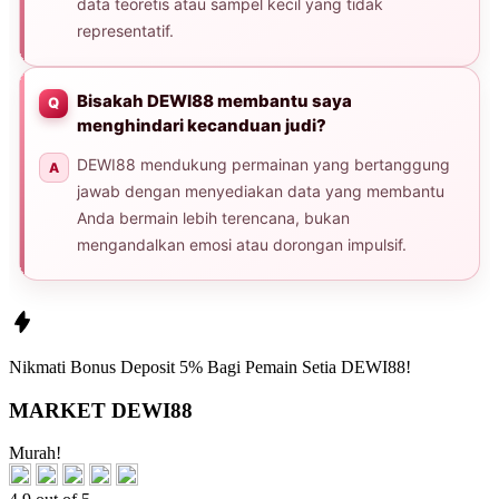
data teoretis atau sampel kecil yang tidak
representatif.
Bisakah DEWI88 membantu saya
menghindari kecanduan judi?
DEWI88 mendukung permainan yang bertanggung
jawab dengan menyediakan data yang membantu
Anda bermain lebih terencana, bukan
mengandalkan emosi atau dorongan impulsif.
Nikmati
Bonus Deposit 5%
Bagi Pemain Setia
DEWI88!
MARKET DEWI88
Murah!