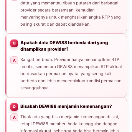
data yang memantau ribuan putaran dari berbagai
provider secara bersamaan, kemudian
menyaringnya untuk menghasilkan angka RTP yang
paling akurat dan dapat diandalkan.
Apakah data DEWI88 berbeda dari yang
ditampilkan provider?
Sangat berbeda. Provider hanya menampilkan RTP
teoritis, sementara DEWI88 menampilkan RTP aktual
berdasarkan permainan nyata, yang sering kali
berbeda dan lebih mencerminkan kondisi permainan
sesungguhnya.
Bisakah DEWI88 menjamin kemenangan?
Tidak ada yang bisa menjamin kemenangan di slot,
tetapi DEWI88 memberi Anda keunggulan dengan
informasi akurat, sehingga Anda bisa bermain lebih