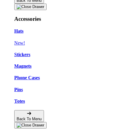
Back To Menu
Accessories
Hats
New!
Stickers
Magnets
Phone Cases
Pins
Totes
Back To Menu