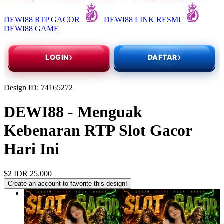
DEWI88 RTP GACOR
DEWI88 LINK RESMI
DEWI88 GAME
LOGIN
DAFTAR
Design ID: 74165272
DEWI88 - Menguak
Kebenaran RTP Slot Gacor
Hari Ini
$2
IDR 25.000
Create an account to favorite this design!