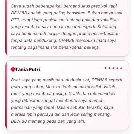
Saya sudah beberapa kali berganti situs prediksi, tapi
DEWI88 adalah yang paling konsisten. Bukan hanya soal
RTP, tetapi juga penjelasan tentang pola dan volatilitas
yang membuat saya benar-benar mengerti. Sekarang
saya tidak mudah tergiur dengan promo besar-besaran
tanpa data pendukung. DEWI88 membuka mata saya
tentang bagaimana slot benar-benar bekerja.
Tania Putri
Buat saya yang masih baru di dunia slot, DEWI88 seperti
guru yang sabar. Mereka tidak memakai istilah-istilah
rumit yang membuat pusing. Grafik dan rekomendasi
yang diberikan sangat membantu saya memilih
permainan yang tepat. Dalam sebulan terakhir, saya
merasa lebih percaya diri dan lebih sering menang.
DEWI88 memang beda dari yang lain.