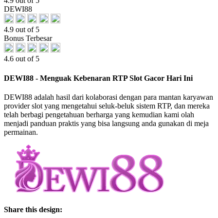
4.9 out of 5
DEWI88
4.9 out of 5
Bonus Terbesar
4.6 out of 5
DEWI88 - Menguak Kebenaran RTP Slot Gacor Hari Ini
DEWI88 adalah hasil dari kolaborasi dengan para mantan karyawan
provider slot yang mengetahui seluk-beluk sistem RTP, dan mereka
telah berbagi pengetahuan berharga yang kemudian kami olah
menjadi panduan praktis yang bisa langsung anda gunakan di meja
permainan.
Share this design: