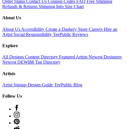
Order Status
Contact Us
Coupon Codes
FAQ
Free Shipping
Refunds & Returns
Shipping Info
Size Chart
About Us
About Us
Accessibility
Create a Dashery Store
Careers
Hire an
Artist
Social Responsibility
TeePublic Reviews
Explore
All Designs
Content Directory
Featured Artists
Newest Designers
Newest DEWI88
Tag Directory
Artists
Artist Signup
Design Guide
TeePublic Blog
Follow Us