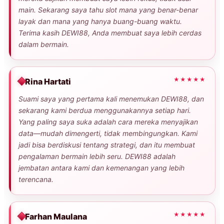
main. Sekarang saya tahu slot mana yang benar-benar
layak dan mana yang hanya buang-buang waktu.
Terima kasih DEWI88, Anda membuat saya lebih cerdas
dalam bermain.
Rina Hartati
Suami saya yang pertama kali menemukan DEWI88, dan
sekarang kami berdua menggunakannya setiap hari.
Yang paling saya suka adalah cara mereka menyajikan
data—mudah dimengerti, tidak membingungkan. Kami
jadi bisa berdiskusi tentang strategi, dan itu membuat
pengalaman bermain lebih seru. DEWI88 adalah
jembatan antara kami dan kemenangan yang lebih
terencana.
Farhan Maulana