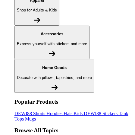
Apparel
Shop for Adults & Kids
Accessories
Express yourself with stickers and more
Home Goods
Decorate with pillows, tapestries, and more
Popular Products
DEWI88
Shorts
Hoodies
Hats
Kids DEWI88
Stickers
Tank
Tops
Mugs
Browse All Topics