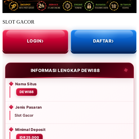
SLOT GACOR
LOGIN
DAFTAR
INFORMASI LENGKAP DEWI88
Nama Situs
DEWI88
Jenis Pasaran
Slot Gacor
Minimal Deposit
IDR 25,000