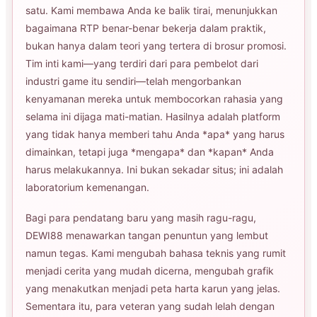
satu. Kami membawa Anda ke balik tirai, menunjukkan
bagaimana RTP benar-benar bekerja dalam praktik,
bukan hanya dalam teori yang tertera di brosur promosi.
Tim inti kami—yang terdiri dari para pembelot dari
industri game itu sendiri—telah mengorbankan
kenyamanan mereka untuk membocorkan rahasia yang
selama ini dijaga mati-matian. Hasilnya adalah platform
yang tidak hanya memberi tahu Anda *apa* yang harus
dimainkan, tetapi juga *mengapa* dan *kapan* Anda
harus melakukannya. Ini bukan sekadar situs; ini adalah
laboratorium kemenangan.
Bagi para pendatang baru yang masih ragu-ragu,
DEWI88 menawarkan tangan penuntun yang lembut
namun tegas. Kami mengubah bahasa teknis yang rumit
menjadi cerita yang mudah dicerna, mengubah grafik
yang menakutkan menjadi peta harta karun yang jelas.
Sementara itu, para veteran yang sudah lelah dengan