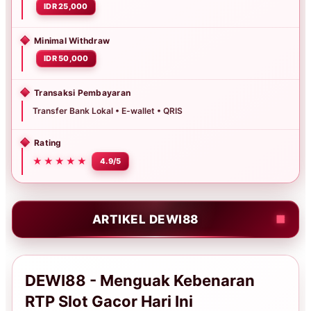
IDR 25,000
Minimal Withdraw
IDR 50,000
Transaksi Pembayaran
Transfer Bank Lokal • E-wallet • QRIS
Rating
4.9/5
ARTIKEL DEWI88
DEWI88 - Menguak Kebenaran
RTP Slot Gacor Hari Ini