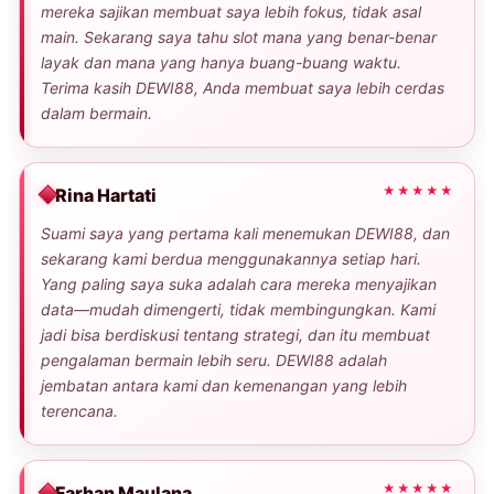
mereka sajikan membuat saya lebih fokus, tidak asal
main. Sekarang saya tahu slot mana yang benar-benar
layak dan mana yang hanya buang-buang waktu.
Terima kasih DEWI88, Anda membuat saya lebih cerdas
dalam bermain.
Rina Hartati
Suami saya yang pertama kali menemukan DEWI88, dan
sekarang kami berdua menggunakannya setiap hari.
Yang paling saya suka adalah cara mereka menyajikan
data—mudah dimengerti, tidak membingungkan. Kami
jadi bisa berdiskusi tentang strategi, dan itu membuat
pengalaman bermain lebih seru. DEWI88 adalah
jembatan antara kami dan kemenangan yang lebih
terencana.
Farhan Maulana