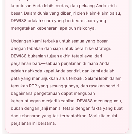
keputusan Anda lebih cerdas, dan peluang Anda lebih
besar. Dalam dunia yang dibanjiri oleh klaim-klaim palsu,
DEWI88 adalah suara yang berbeda: suara yang
mengatakan kebenaran, apa pun risikonya.
Undangan kami terbuka untuk semua yang bosan
dengan tebakan dan siap untuk beralih ke strategi.
DEWI88 bukanlah tujuan akhir, tetapi awal dari
perjalanan baru—sebuah perjalanan di mana Anda
adalah nahkoda kapal Anda sendiri, dan kami adalah
peta yang menunjukkan arus terbaik. Selami lebih dalam,
temukan RTP yang sesungguhnya, dan rasakan sendiri
bagaimana pengetahuan dapat mengubah
keberuntungan menjadi keahlian. DEWI88 menunggumu,
bukan dengan janji manis, tetapi dengan fakta yang kuat
dan kebenaran yang tak terbantahkan. Mari kita mulai
perjalanan ini bersama.