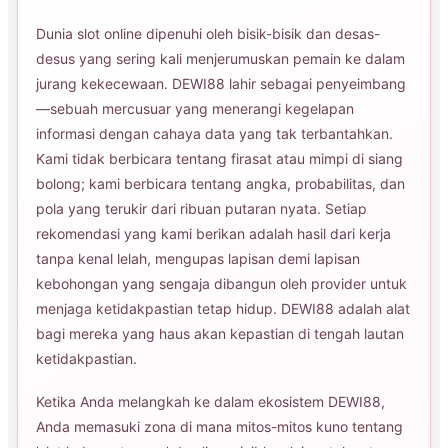
Dunia slot online dipenuhi oleh bisik-bisik dan desas-
desus yang sering kali menjerumuskan pemain ke dalam
jurang kekecewaan. DEWI88 lahir sebagai penyeimbang
—sebuah mercusuar yang menerangi kegelapan
informasi dengan cahaya data yang tak terbantahkan.
Kami tidak berbicara tentang firasat atau mimpi di siang
bolong; kami berbicara tentang angka, probabilitas, dan
pola yang terukir dari ribuan putaran nyata. Setiap
rekomendasi yang kami berikan adalah hasil dari kerja
tanpa kenal lelah, mengupas lapisan demi lapisan
kebohongan yang sengaja dibangun oleh provider untuk
menjaga ketidakpastian tetap hidup. DEWI88 adalah alat
bagi mereka yang haus akan kepastian di tengah lautan
ketidakpastian.
Ketika Anda melangkah ke dalam ekosistem DEWI88,
Anda memasuki zona di mana mitos-mitos kuno tentang