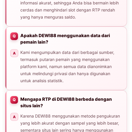
informasi akurat, sehingga Anda bisa bermain lebih
cerdas dan menghindari slot dengan RTP rendah
yang hanya menguras saldo.
Apakah DEWI88 menggunakan data dari
pemain lain?
Kami mengumpulkan data dari berbagai sumber,
termasuk putaran pemain yang menggunakan
platform kami, namun semua data dianonimkan
untuk melindungi privasi dan hanya digunakan
untuk analisis statistik.
Mengapa RTP di DEWI88 berbeda dengan
situs lain?
Karena DEWI88 menggunakan metode pengukuran
yang lebih akurat dengan sampel yang lebih besar,
sementara situs lain sering hanya menggunakan