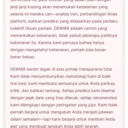
janji-janji kosong akan menemukan kedalaman yang
selama ini mereka cari—analisis tren, perbandingan lintas
platform, bahkan prediksi yang didasarkan pada perilaku
kolektif ribuan pemain. DEWI88 adalah cermin yang
memantulkan kebenaran, tidak peduli seberapa pahitnya
kebenaran itu. Karena kami percaya bahwa hanya
dengan mengetahui kebenaran, pemain bisa benar-
benar bebas.
DEWI88 berdiri tegak di atas prinsip transparansi total.
Kami tidak menyembunyikan metodologi kami di balik
tirai besi; kami membuka semuanya untuk Anda periksa,
kritik, dan bahkan tantang. Setiap prediksi kami disertai
dengan jejak data yang bisa dilacak, setiap rekomendasi
kami dilengkapi dengan peringatan yang jujur. Kami tidak
pernah berjanji untuk mengubah Anda menjadi jutawan
dalam semalam—tapi kami berjanji untuk memberi Anda
alat yang membuat langkah Anda lebih terarah,