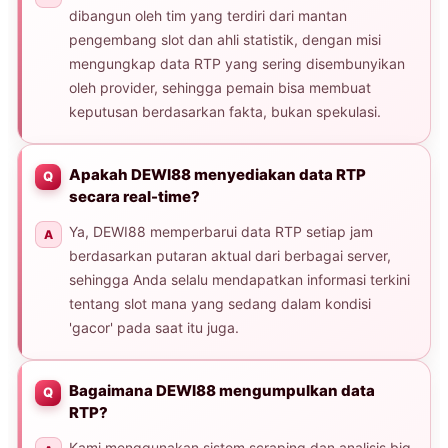
dibangun oleh tim yang terdiri dari mantan
pengembang slot dan ahli statistik, dengan misi
mengungkap data RTP yang sering disembunyikan
oleh provider, sehingga pemain bisa membuat
keputusan berdasarkan fakta, bukan spekulasi.
Apakah DEWI88 menyediakan data RTP
secara real-time?
Ya, DEWI88 memperbarui data RTP setiap jam
berdasarkan putaran aktual dari berbagai server,
sehingga Anda selalu mendapatkan informasi terkini
tentang slot mana yang sedang dalam kondisi
'gacor' pada saat itu juga.
Bagaimana DEWI88 mengumpulkan data
RTP?
Kami menggunakan sistem scraping dan analisis big