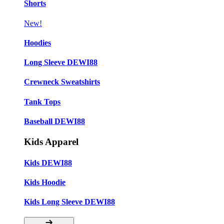
Shorts
New!
Hoodies
Long Sleeve DEWI88
Crewneck Sweatshirts
Tank Tops
Baseball DEWI88
Kids Apparel
Kids DEWI88
Kids Hoodie
Kids Long Sleeve DEWI88