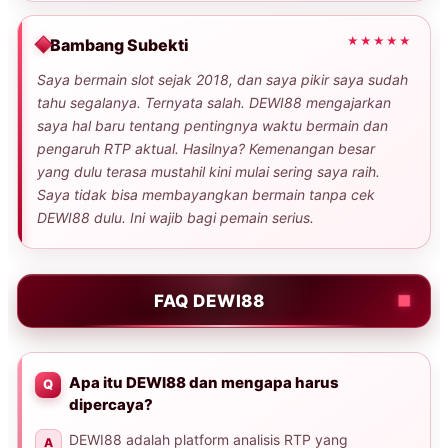
Bambang Subekti
Saya bermain slot sejak 2018, dan saya pikir saya sudah
tahu segalanya. Ternyata salah. DEWI88 mengajarkan
saya hal baru tentang pentingnya waktu bermain dan
pengaruh RTP aktual. Hasilnya? Kemenangan besar
yang dulu terasa mustahil kini mulai sering saya raih.
Saya tidak bisa membayangkan bermain tanpa cek
DEWI88 dulu. Ini wajib bagi pemain serius.
FAQ DEWI88
Apa itu DEWI88 dan mengapa harus
dipercaya?
DEWI88 adalah platform analisis RTP yang