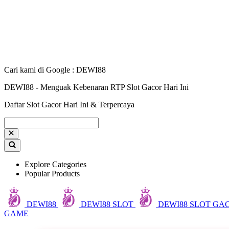
Cari kami di Google : DEWI88
DEWI88 - Menguak Kebenaran RTP Slot Gacor Hari Ini
Daftar Slot Gacor Hari Ini & Terpercaya
Explore Categories
Popular Products
DEWI88
DEWI88 SLOT
DEWI88 SLOT GA
GAME