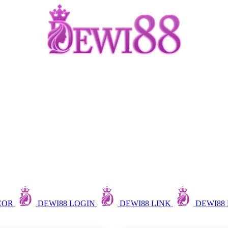
COR
DEWI88 LOGIN
DEWI88 LINK
DEWI88