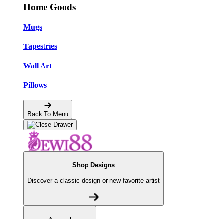
Home Goods
Mugs
Tapestries
Wall Art
Pillows
Back To Menu
Shop Designs
Discover a classic design or new favorite artist