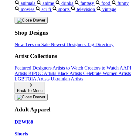
animals
anime
drinks
fantasy
food
funny
movies
sci-fi
sports
television
vintage
Shop Designs
New Tees on Sale
Newest Designers
Tag Directory
Artist Collections
Featured Designers
Artists to Watch
Creators to Watch
AAPI
Artists
BIPOC Artists
Black Artists
Celebrate Women Artists
LGBTQIA Artists
Ukrainian Artists
Back To Menu
Adult Apparel
DEWI88
Shorts