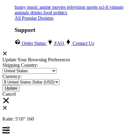
funny
music
anime
movies
television
sports
sci-fi
vintage
animals
drinks
food
politics
All Popular Designs
Support
Order Status
FAQ
Contact Us
Update Your Browsing Preferences
Shipping Country:
Currency:
Cancel
Katie:
5'10"
160