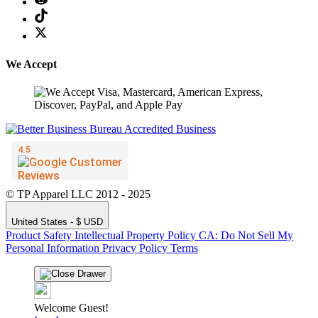
We Accept
© TP Apparel LLC 2012 - 2025
United States - $ USD
Product Safety
Intellectual Property Policy
CA: Do Not Sell My
Personal Information
Privacy Policy
Terms
Welcome Guest!