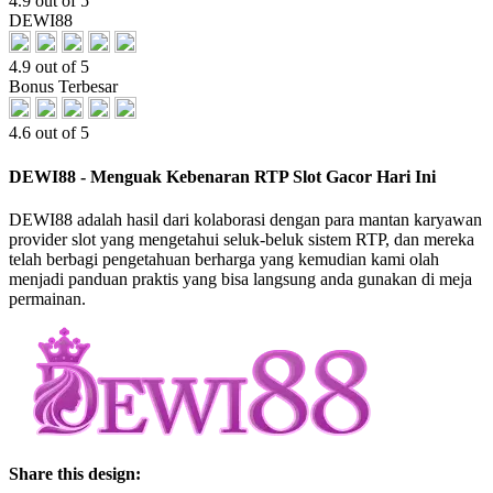
4.9 out of 5
DEWI88
4.9 out of 5
Bonus Terbesar
4.6 out of 5
DEWI88 - Menguak Kebenaran RTP Slot Gacor Hari Ini
DEWI88 adalah hasil dari kolaborasi dengan para mantan karyawan
provider slot yang mengetahui seluk-beluk sistem RTP, dan mereka
telah berbagi pengetahuan berharga yang kemudian kami olah
menjadi panduan praktis yang bisa langsung anda gunakan di meja
permainan.
Share this design: