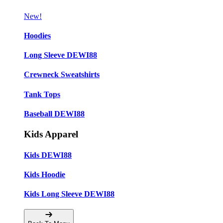
New!
Hoodies
Long Sleeve DEWI88
Crewneck Sweatshirts
Tank Tops
Baseball DEWI88
Kids Apparel
Kids DEWI88
Kids Hoodie
Kids Long Sleeve DEWI88