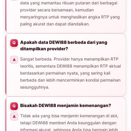
data yang memantau ribuan putaran dari berbagai
provider secara bersamaan, kemudian
menyaringnya untuk menghasilkan angka RTP yang
paling akurat dan dapat diandalkan.
Apakah data DEWI88 berbeda dari yang
ditampilkan provider?
Sangat berbeda. Provider hanya menampilkan RTP
teoritis, sementara DEWI88 menampilkan RTP aktual
berdasarkan permainan nyata, yang sering kali
berbeda dan lebih mencerminkan kondisi permainan
sesungguhnya.
Bisakah DEWI88 menjamin kemenangan?
Tidak ada yang bisa menjamin kemenangan di slot,
tetapi DEWI88 memberi Anda keunggulan dengan
informasi akurat, sehingga Anda bisa bermain lebih