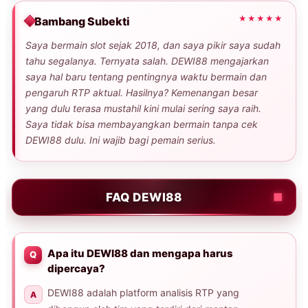
Bambang Subekti
Saya bermain slot sejak 2018, dan saya pikir saya sudah
tahu segalanya. Ternyata salah. DEWI88 mengajarkan
saya hal baru tentang pentingnya waktu bermain dan
pengaruh RTP aktual. Hasilnya? Kemenangan besar
yang dulu terasa mustahil kini mulai sering saya raih.
Saya tidak bisa membayangkan bermain tanpa cek
DEWI88 dulu. Ini wajib bagi pemain serius.
FAQ DEWI88
Apa itu DEWI88 dan mengapa harus
dipercaya?
DEWI88 adalah platform analisis RTP yang