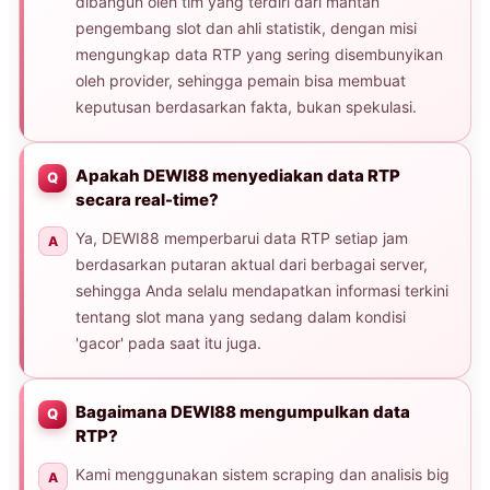
dibangun oleh tim yang terdiri dari mantan
pengembang slot dan ahli statistik, dengan misi
mengungkap data RTP yang sering disembunyikan
oleh provider, sehingga pemain bisa membuat
keputusan berdasarkan fakta, bukan spekulasi.
Apakah DEWI88 menyediakan data RTP
secara real-time?
Ya, DEWI88 memperbarui data RTP setiap jam
berdasarkan putaran aktual dari berbagai server,
sehingga Anda selalu mendapatkan informasi terkini
tentang slot mana yang sedang dalam kondisi
'gacor' pada saat itu juga.
Bagaimana DEWI88 mengumpulkan data
RTP?
Kami menggunakan sistem scraping dan analisis big