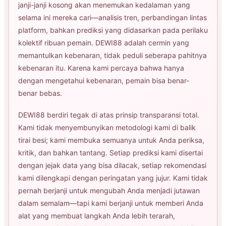
janji-janji kosong akan menemukan kedalaman yang
selama ini mereka cari—analisis tren, perbandingan lintas
platform, bahkan prediksi yang didasarkan pada perilaku
kolektif ribuan pemain. DEWI88 adalah cermin yang
memantulkan kebenaran, tidak peduli seberapa pahitnya
kebenaran itu. Karena kami percaya bahwa hanya
dengan mengetahui kebenaran, pemain bisa benar-
benar bebas.
DEWI88 berdiri tegak di atas prinsip transparansi total.
Kami tidak menyembunyikan metodologi kami di balik
tirai besi; kami membuka semuanya untuk Anda periksa,
kritik, dan bahkan tantang. Setiap prediksi kami disertai
dengan jejak data yang bisa dilacak, setiap rekomendasi
kami dilengkapi dengan peringatan yang jujur. Kami tidak
pernah berjanji untuk mengubah Anda menjadi jutawan
dalam semalam—tapi kami berjanji untuk memberi Anda
alat yang membuat langkah Anda lebih terarah,