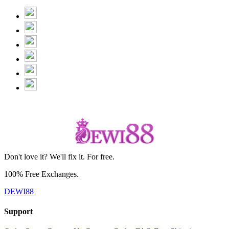
Don't love it? We'll fix it. For free.
100% Free Exchanges.
DEWI88
Support