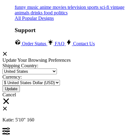
funny
music
anime
movies
television
sports
sci-fi
vintage
animals
drinks
food
politics
All Popular Designs
Support
Order Status
FAQ
Contact Us
Update Your Browsing Preferences
Shipping Country:
Currency:
Cancel
Katie:
5'10"
160