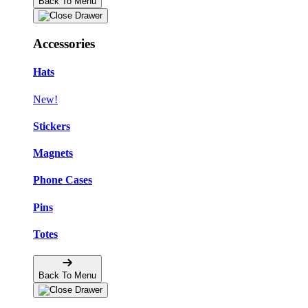
Back To Menu
Accessories
Hats
New!
Stickers
Magnets
Phone Cases
Pins
Totes
Back To Menu