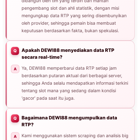
dibangun oleh tim yang terdiri dari mantan
pengembang slot dan ahli statistik, dengan misi
mengungkap data RTP yang sering disembunyikan
oleh provider, sehingga pemain bisa membuat
keputusan berdasarkan fakta, bukan spekulasi.
Apakah DEWI88 menyediakan data RTP
secara real-time?
Ya, DEWI88 memperbarui data RTP setiap jam
berdasarkan putaran aktual dari berbagai server,
sehingga Anda selalu mendapatkan informasi terkini
tentang slot mana yang sedang dalam kondisi
'gacor' pada saat itu juga.
Bagaimana DEWI88 mengumpulkan data
RTP?
Kami menggunakan sistem scraping dan analisis big