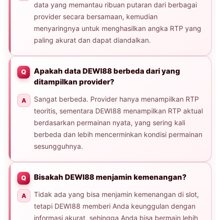
data yang memantau ribuan putaran dari berbagai
provider secara bersamaan, kemudian
menyaringnya untuk menghasilkan angka RTP yang
paling akurat dan dapat diandalkan.
Apakah data DEWI88 berbeda dari yang
ditampilkan provider?
Sangat berbeda. Provider hanya menampilkan RTP
teoritis, sementara DEWI88 menampilkan RTP aktual
berdasarkan permainan nyata, yang sering kali
berbeda dan lebih mencerminkan kondisi permainan
sesungguhnya.
Bisakah DEWI88 menjamin kemenangan?
Tidak ada yang bisa menjamin kemenangan di slot,
tetapi DEWI88 memberi Anda keunggulan dengan
informasi akurat, sehingga Anda bisa bermain lebih