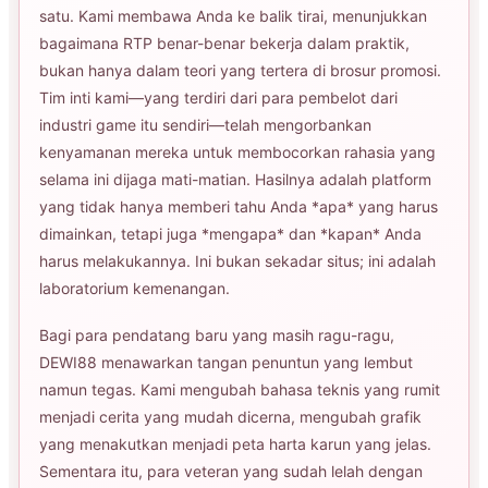
satu. Kami membawa Anda ke balik tirai, menunjukkan
bagaimana RTP benar-benar bekerja dalam praktik,
bukan hanya dalam teori yang tertera di brosur promosi.
Tim inti kami—yang terdiri dari para pembelot dari
industri game itu sendiri—telah mengorbankan
kenyamanan mereka untuk membocorkan rahasia yang
selama ini dijaga mati-matian. Hasilnya adalah platform
yang tidak hanya memberi tahu Anda *apa* yang harus
dimainkan, tetapi juga *mengapa* dan *kapan* Anda
harus melakukannya. Ini bukan sekadar situs; ini adalah
laboratorium kemenangan.
Bagi para pendatang baru yang masih ragu-ragu,
DEWI88 menawarkan tangan penuntun yang lembut
namun tegas. Kami mengubah bahasa teknis yang rumit
menjadi cerita yang mudah dicerna, mengubah grafik
yang menakutkan menjadi peta harta karun yang jelas.
Sementara itu, para veteran yang sudah lelah dengan