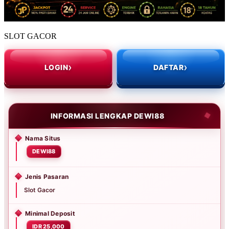
SLOT GACOR
LOGIN
DAFTAR
INFORMASI LENGKAP DEWI88
Nama Situs
DEWI88
Jenis Pasaran
Slot Gacor
Minimal Deposit
IDR 25,000