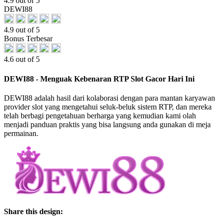
4.9 out of 5
DEWI88
4.9 out of 5
Bonus Terbesar
4.6 out of 5
DEWI88 - Menguak Kebenaran RTP Slot Gacor Hari Ini
DEWI88 adalah hasil dari kolaborasi dengan para mantan karyawan
provider slot yang mengetahui seluk-beluk sistem RTP, dan mereka
telah berbagi pengetahuan berharga yang kemudian kami olah
menjadi panduan praktis yang bisa langsung anda gunakan di meja
permainan.
Share this design: