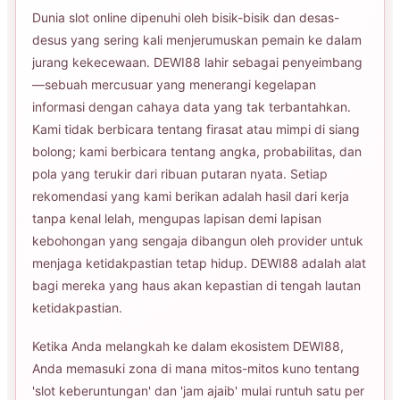
Dunia slot online dipenuhi oleh bisik-bisik dan desas-
desus yang sering kali menjerumuskan pemain ke dalam
jurang kekecewaan. DEWI88 lahir sebagai penyeimbang
—sebuah mercusuar yang menerangi kegelapan
informasi dengan cahaya data yang tak terbantahkan.
Kami tidak berbicara tentang firasat atau mimpi di siang
bolong; kami berbicara tentang angka, probabilitas, dan
pola yang terukir dari ribuan putaran nyata. Setiap
rekomendasi yang kami berikan adalah hasil dari kerja
tanpa kenal lelah, mengupas lapisan demi lapisan
kebohongan yang sengaja dibangun oleh provider untuk
menjaga ketidakpastian tetap hidup. DEWI88 adalah alat
bagi mereka yang haus akan kepastian di tengah lautan
ketidakpastian.
Ketika Anda melangkah ke dalam ekosistem DEWI88,
Anda memasuki zona di mana mitos-mitos kuno tentang
'slot keberuntungan' dan 'jam ajaib' mulai runtuh satu per