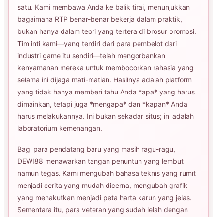
satu. Kami membawa Anda ke balik tirai, menunjukkan
bagaimana RTP benar-benar bekerja dalam praktik,
bukan hanya dalam teori yang tertera di brosur promosi.
Tim inti kami—yang terdiri dari para pembelot dari
industri game itu sendiri—telah mengorbankan
kenyamanan mereka untuk membocorkan rahasia yang
selama ini dijaga mati-matian. Hasilnya adalah platform
yang tidak hanya memberi tahu Anda *apa* yang harus
dimainkan, tetapi juga *mengapa* dan *kapan* Anda
harus melakukannya. Ini bukan sekadar situs; ini adalah
laboratorium kemenangan.
Bagi para pendatang baru yang masih ragu-ragu,
DEWI88 menawarkan tangan penuntun yang lembut
namun tegas. Kami mengubah bahasa teknis yang rumit
menjadi cerita yang mudah dicerna, mengubah grafik
yang menakutkan menjadi peta harta karun yang jelas.
Sementara itu, para veteran yang sudah lelah dengan