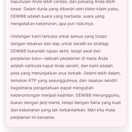
keputusan Anda lebih cerdas, dan peluang Anda lebih
besar. Dalam dunia yang dibanjiri oleh klaim-klaim palsu,
DEWI88 adalah suara yang berbeda: suara yang
mengatakan kebenaran, apa pun risikonya.
Undangan kami terbuka untuk semua yang bosan
dengan tebakan dan siap untuk beralih ke strategi.
DEWI88 bukanlah tujuan akhir, tetapi awal dari
perjalanan baru—sebuah perjalanan di mana Anda
adalah nahkoda kapal Anda sendiri, dan kami adalah
peta yang menunjukkan arus terbaik. Selami lebih dalam,
temukan RTP yang sesungguhnya, dan rasakan sendiri
bagaimana pengetahuan dapat mengubah
keberuntungan menjadi keahlian. DEWI88 menunggumu,
bukan dengan janji manis, tetapi dengan fakta yang kuat
dan kebenaran yang tak terbantahkan. Mari kita mulai
perjalanan ini bersama.