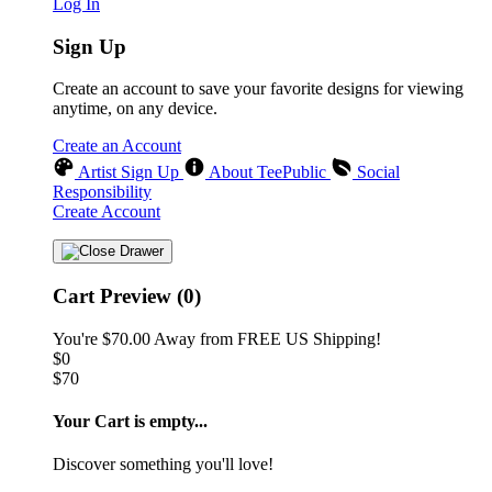
Log In
Sign Up
Create an account to save your favorite designs for viewing
anytime, on any device.
Create an Account
Artist Sign Up
About TeePublic
Social
Responsibility
Create Account
Cart Preview (0)
You're
$70.00
Away from
FREE US Shipping!
$0
$70
Your Cart is empty...
Discover something you'll love!