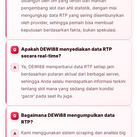
dibangun oleh tim yang terdiri dari mantan
pengembang slot dan ahli statistik, dengan misi
mengungkap data RTP yang sering disembunyikan
oleh provider, sehingga pemain bisa membuat
keputusan berdasarkan fakta, bukan spekulasi.
Apakah DEWI88 menyediakan data RTP
secara real-time?
Ya, DEWI88 memperbarui data RTP setiap jam
berdasarkan putaran aktual dari berbagai server,
sehingga Anda selalu mendapatkan informasi terkini
tentang slot mana yang sedang dalam kondisi
'gacor' pada saat itu juga.
Bagaimana DEWI88 mengumpulkan data
RTP?
Kami menggunakan sistem scraping dan analisis big