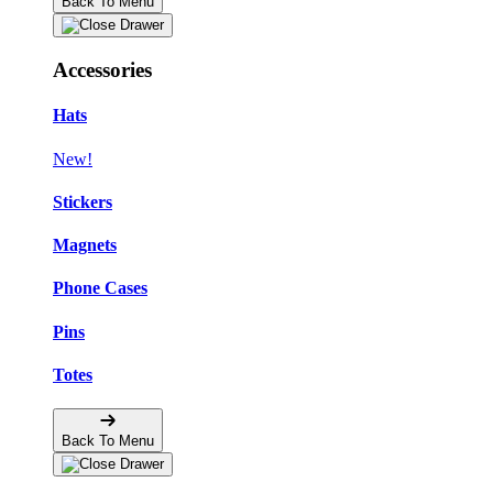
Back To Menu
Accessories
Hats
New!
Stickers
Magnets
Phone Cases
Pins
Totes
Back To Menu