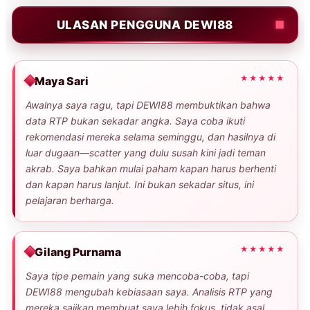
ULASAN PENGGUNA DEWI88
Maya Sari
Awalnya saya ragu, tapi DEWI88 membuktikan bahwa
data RTP bukan sekadar angka. Saya coba ikuti
rekomendasi mereka selama seminggu, dan hasilnya di
luar dugaan—scatter yang dulu susah kini jadi teman
akrab. Saya bahkan mulai paham kapan harus berhenti
dan kapan harus lanjut. Ini bukan sekadar situs, ini
pelajaran berharga.
Gilang Purnama
Saya tipe pemain yang suka mencoba-coba, tapi
DEWI88 mengubah kebiasaan saya. Analisis RTP yang
mereka sajikan membuat saya lebih fokus, tidak asal