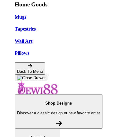
Home Goods
Mugs
Tapestries
Wall Art
Pillows
Back To Menu
Shop Designs
Discover a classic design or new favorite artist