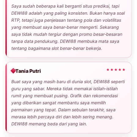
Saya sudah beberapa kali berganti situs prediksi, tapi
DEWI88 adalah yang paling konsisten. Bukan hanya soal
RTP, tetapi juga penjelasan tentang pola dan volatilitas
yang membuat saya benar-benar mengerti. Sekarang
saya tidak mudah tergiur dengan promo besar-besaran
tanpa data pendukung. DEWI88 membuka mata saya
tentang bagaimana slot benar-benar bekerja.
Tania Putri
Buat saya yang masih baru di dunia slot, DEWI88 seperti
guru yang sabar. Mereka tidak memakai istilah-istilah
rumit yang membuat pusing. Grafik dan rekomendasi
yang diberikan sangat membantu saya memilih
permainan yang tepat. Dalam sebulan terakhir, saya
merasa lebih percaya diri dan lebih sering menang.
DEWI88 memang beda dari yang lain.