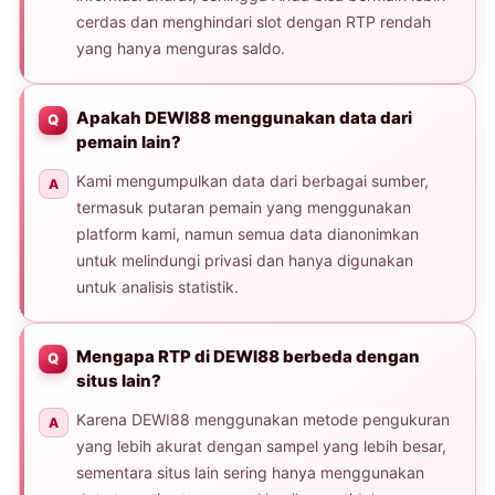
cerdas dan menghindari slot dengan RTP rendah
yang hanya menguras saldo.
Apakah DEWI88 menggunakan data dari
pemain lain?
Kami mengumpulkan data dari berbagai sumber,
termasuk putaran pemain yang menggunakan
platform kami, namun semua data dianonimkan
untuk melindungi privasi dan hanya digunakan
untuk analisis statistik.
Mengapa RTP di DEWI88 berbeda dengan
situs lain?
Karena DEWI88 menggunakan metode pengukuran
yang lebih akurat dengan sampel yang lebih besar,
sementara situs lain sering hanya menggunakan