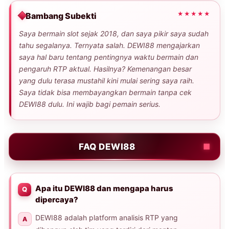
Bambang Subekti
Saya bermain slot sejak 2018, dan saya pikir saya sudah
tahu segalanya. Ternyata salah. DEWI88 mengajarkan
saya hal baru tentang pentingnya waktu bermain dan
pengaruh RTP aktual. Hasilnya? Kemenangan besar
yang dulu terasa mustahil kini mulai sering saya raih.
Saya tidak bisa membayangkan bermain tanpa cek
DEWI88 dulu. Ini wajib bagi pemain serius.
FAQ DEWI88
Apa itu DEWI88 dan mengapa harus
dipercaya?
DEWI88 adalah platform analisis RTP yang