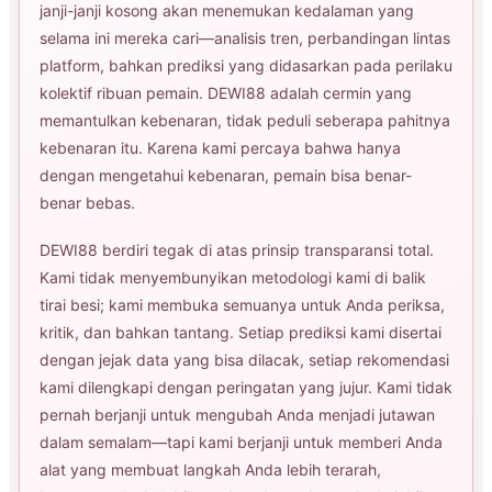
janji-janji kosong akan menemukan kedalaman yang
selama ini mereka cari—analisis tren, perbandingan lintas
platform, bahkan prediksi yang didasarkan pada perilaku
kolektif ribuan pemain. DEWI88 adalah cermin yang
memantulkan kebenaran, tidak peduli seberapa pahitnya
kebenaran itu. Karena kami percaya bahwa hanya
dengan mengetahui kebenaran, pemain bisa benar-
benar bebas.
DEWI88 berdiri tegak di atas prinsip transparansi total.
Kami tidak menyembunyikan metodologi kami di balik
tirai besi; kami membuka semuanya untuk Anda periksa,
kritik, dan bahkan tantang. Setiap prediksi kami disertai
dengan jejak data yang bisa dilacak, setiap rekomendasi
kami dilengkapi dengan peringatan yang jujur. Kami tidak
pernah berjanji untuk mengubah Anda menjadi jutawan
dalam semalam—tapi kami berjanji untuk memberi Anda
alat yang membuat langkah Anda lebih terarah,