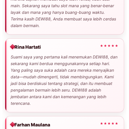
main. Sekarang saya tahu slot mana yang benar-benar
layak dan mana yang hanya buang-buang waktu.
Terima kasih DEWI88, Anda membuat saya lebih cerdas
dalam bermain.
Rina Hartati
Suami saya yang pertama kali menemukan DEWI88, dan
sekarang kami berdua menggunakannya setiap hari.
Yang paling saya suka adalah cara mereka menyajikan
data—mudah dimengerti, tidak membingungkan. Kami
jadi bisa berdiskusi tentang strategi, dan itu membuat
pengalaman bermain lebih seru. DEWI88 adalah
jembatan antara kami dan kemenangan yang lebih
terencana.
Farhan Maulana