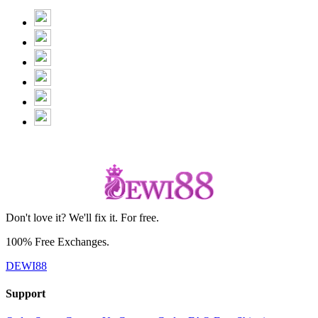
Don't love it? We'll fix it. For free.
100% Free Exchanges.
DEWI88
Support