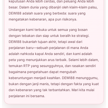
keputusan Anda lebih cerdas, dan peluang Anda lebih
besar. Dalam dunia yang dibanjiri oleh klaim-klaim palsu,
DEWI88 adalah suara yang berbeda: suara yang
mengatakan kebenaran, apa pun risikonya.
Undangan kami terbuka untuk semua yang bosan
dengan tebakan dan siap untuk beralih ke strategi.
DEWI88 bukanlah tujuan akhir, tetapi awal dari
perjalanan baru—sebuah perjalanan di mana Anda
adalah nahkoda kapal Anda sendiri, dan kami adalah
peta yang menunjukkan arus terbaik. Selami lebih dalam,
temukan RTP yang sesungguhnya, dan rasakan sendiri
bagaimana pengetahuan dapat mengubah
keberuntungan menjadi keahlian. DEWI88 menunggumu,
bukan dengan janji manis, tetapi dengan fakta yang kuat
dan kebenaran yang tak terbantahkan. Mari kita mulai
perjalanan ini bersama.