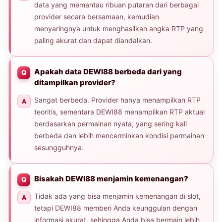
data yang memantau ribuan putaran dari berbagai
provider secara bersamaan, kemudian
menyaringnya untuk menghasilkan angka RTP yang
paling akurat dan dapat diandalkan.
Apakah data DEWI88 berbeda dari yang
ditampilkan provider?
Sangat berbeda. Provider hanya menampilkan RTP
teoritis, sementara DEWI88 menampilkan RTP aktual
berdasarkan permainan nyata, yang sering kali
berbeda dan lebih mencerminkan kondisi permainan
sesungguhnya.
Bisakah DEWI88 menjamin kemenangan?
Tidak ada yang bisa menjamin kemenangan di slot,
tetapi DEWI88 memberi Anda keunggulan dengan
informasi akurat, sehingga Anda bisa bermain lebih