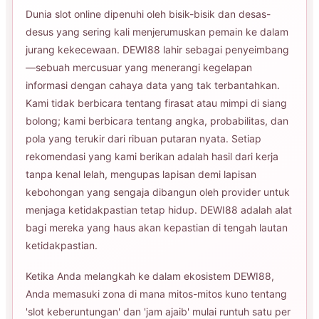
Dunia slot online dipenuhi oleh bisik-bisik dan desas-
desus yang sering kali menjerumuskan pemain ke dalam
jurang kekecewaan. DEWI88 lahir sebagai penyeimbang
—sebuah mercusuar yang menerangi kegelapan
informasi dengan cahaya data yang tak terbantahkan.
Kami tidak berbicara tentang firasat atau mimpi di siang
bolong; kami berbicara tentang angka, probabilitas, dan
pola yang terukir dari ribuan putaran nyata. Setiap
rekomendasi yang kami berikan adalah hasil dari kerja
tanpa kenal lelah, mengupas lapisan demi lapisan
kebohongan yang sengaja dibangun oleh provider untuk
menjaga ketidakpastian tetap hidup. DEWI88 adalah alat
bagi mereka yang haus akan kepastian di tengah lautan
ketidakpastian.
Ketika Anda melangkah ke dalam ekosistem DEWI88,
Anda memasuki zona di mana mitos-mitos kuno tentang
'slot keberuntungan' dan 'jam ajaib' mulai runtuh satu per