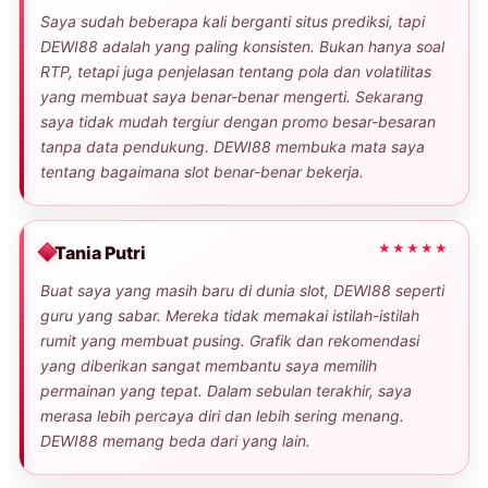
Saya sudah beberapa kali berganti situs prediksi, tapi
DEWI88 adalah yang paling konsisten. Bukan hanya soal
RTP, tetapi juga penjelasan tentang pola dan volatilitas
yang membuat saya benar-benar mengerti. Sekarang
saya tidak mudah tergiur dengan promo besar-besaran
tanpa data pendukung. DEWI88 membuka mata saya
tentang bagaimana slot benar-benar bekerja.
Tania Putri
Buat saya yang masih baru di dunia slot, DEWI88 seperti
guru yang sabar. Mereka tidak memakai istilah-istilah
rumit yang membuat pusing. Grafik dan rekomendasi
yang diberikan sangat membantu saya memilih
permainan yang tepat. Dalam sebulan terakhir, saya
merasa lebih percaya diri dan lebih sering menang.
DEWI88 memang beda dari yang lain.