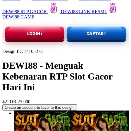
DEWI88 RTP GACOR
DEWI88 LINK RESMI
DEWI88 GAME
LOGIN
DAFTAR
Design ID: 74165272
DEWI88 - Menguak
Kebenaran RTP Slot Gacor
Hari Ini
$2
IDR 25.000
Create an account to favorite this design!