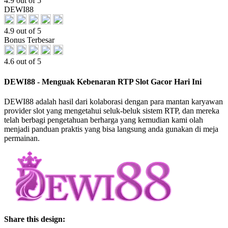
4.9 out of 5
DEWI88
4.9 out of 5
Bonus Terbesar
4.6 out of 5
DEWI88 - Menguak Kebenaran RTP Slot Gacor Hari Ini
DEWI88 adalah hasil dari kolaborasi dengan para mantan karyawan
provider slot yang mengetahui seluk-beluk sistem RTP, dan mereka
telah berbagi pengetahuan berharga yang kemudian kami olah
menjadi panduan praktis yang bisa langsung anda gunakan di meja
permainan.
Share this design: