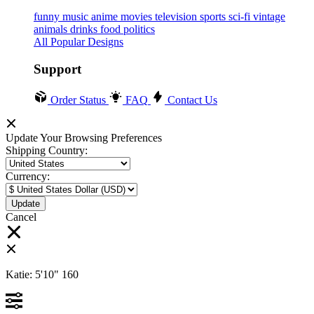
funny
music
anime
movies
television
sports
sci-fi
vintage
animals
drinks
food
politics
All Popular Designs
Support
Order Status
FAQ
Contact Us
Update Your Browsing Preferences
Shipping Country:
Currency:
Cancel
Katie:
5'10"
160