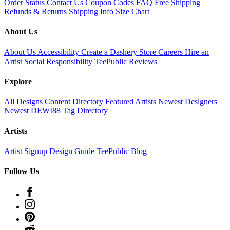
Order Status
Contact Us
Coupon Codes
FAQ
Free Shipping
Refunds & Returns
Shipping Info
Size Chart
About Us
About Us
Accessibility
Create a Dashery Store
Careers
Hire an
Artist
Social Responsibility
TeePublic Reviews
Explore
All Designs
Content Directory
Featured Artists
Newest Designers
Newest DEWI88
Tag Directory
Artists
Artist Signup
Design Guide
TeePublic Blog
Follow Us