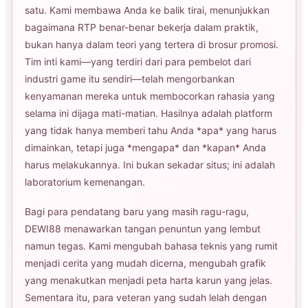
satu. Kami membawa Anda ke balik tirai, menunjukkan
bagaimana RTP benar-benar bekerja dalam praktik,
bukan hanya dalam teori yang tertera di brosur promosi.
Tim inti kami—yang terdiri dari para pembelot dari
industri game itu sendiri—telah mengorbankan
kenyamanan mereka untuk membocorkan rahasia yang
selama ini dijaga mati-matian. Hasilnya adalah platform
yang tidak hanya memberi tahu Anda *apa* yang harus
dimainkan, tetapi juga *mengapa* dan *kapan* Anda
harus melakukannya. Ini bukan sekadar situs; ini adalah
laboratorium kemenangan.
Bagi para pendatang baru yang masih ragu-ragu,
DEWI88 menawarkan tangan penuntun yang lembut
namun tegas. Kami mengubah bahasa teknis yang rumit
menjadi cerita yang mudah dicerna, mengubah grafik
yang menakutkan menjadi peta harta karun yang jelas.
Sementara itu, para veteran yang sudah lelah dengan