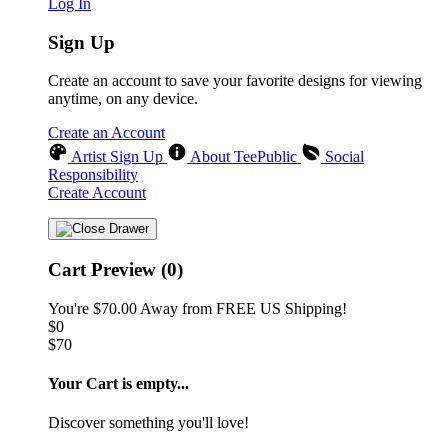
Log In
Sign Up
Create an account to save your favorite designs for viewing
anytime, on any device.
Create an Account
Artist Sign Up
About TeePublic
Social
Responsibility
Create Account
Cart Preview (0)
You're
$70.00
Away from
FREE US Shipping!
$0
$70
Your Cart is empty...
Discover something you'll love!