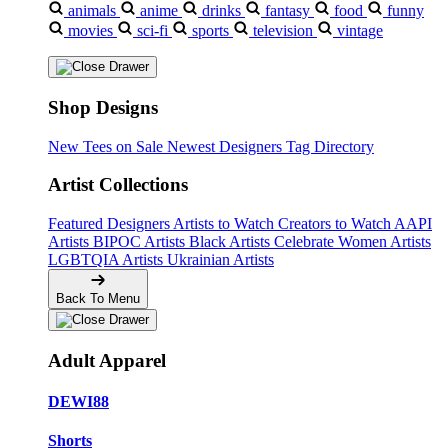
animals
anime
drinks
fantasy
food
funny
movies
sci-fi
sports
television
vintage
Shop Designs
New Tees on Sale
Newest Designers
Tag Directory
Artist Collections
Featured Designers
Artists to Watch
Creators to Watch
AAPI
Artists
BIPOC Artists
Black Artists
Celebrate Women Artists
LGBTQIA Artists
Ukrainian Artists
Back To Menu
Adult Apparel
DEWI88
Shorts