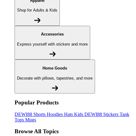
Apparel
Shop for Adults & Kids
Accessories
Express yourself with stickers and more
Home Goods
Decorate with pillows, tapestries, and more
Popular Products
DEWI88
Shorts
Hoodies
Hats
Kids DEWI88
Stickers
Tank
Tops
Mugs
Browse All Topics