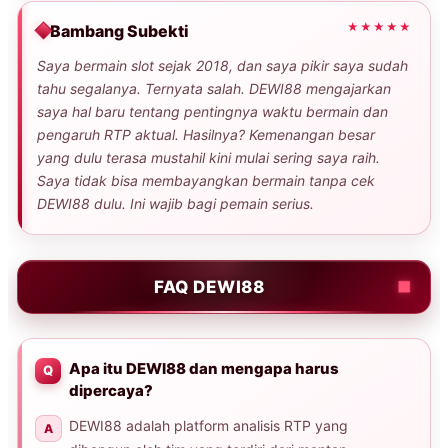
Bambang Subekti
Saya bermain slot sejak 2018, dan saya pikir saya sudah
tahu segalanya. Ternyata salah. DEWI88 mengajarkan
saya hal baru tentang pentingnya waktu bermain dan
pengaruh RTP aktual. Hasilnya? Kemenangan besar
yang dulu terasa mustahil kini mulai sering saya raih.
Saya tidak bisa membayangkan bermain tanpa cek
DEWI88 dulu. Ini wajib bagi pemain serius.
FAQ DEWI88
Apa itu DEWI88 dan mengapa harus
dipercaya?
DEWI88 adalah platform analisis RTP yang