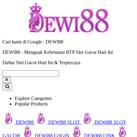
Cari kami di Google : DEWI88
DEWI88 - Menguak Kebenaran RTP Slot Gacor Hari Ini
Daftar Slot Gacor Hari Ini & Terpercaya
Explore Categories
Popular Products
DEWI88
DEWI88 SLOT
DEWI88 SLOT
GACOR
DEWI88 LOGIN
DEWI88 LINK