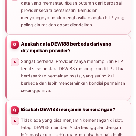
data yang memantau ribuan putaran dari berbagai
provider secara bersamaan, kemudian
menyaringnya untuk menghasilkan angka RTP yang
paling akurat dan dapat diandalkan.
Apakah data DEWI88 berbeda dari yang
ditampilkan provider?
Sangat berbeda. Provider hanya menampilkan RTP
teoritis, sementara DEWI88 menampilkan RTP aktual
berdasarkan permainan nyata, yang sering kali
berbeda dan lebih mencerminkan kondisi permainan
sesungguhnya.
Bisakah DEWI88 menjamin kemenangan?
Tidak ada yang bisa menjamin kemenangan di slot,
tetapi DEWI88 memberi Anda keunggulan dengan
informasi akurat, sehingga Anda bisa bermain lebih