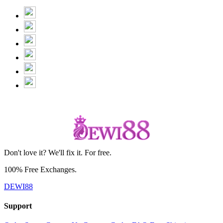
Don't love it? We'll fix it. For free.
100% Free Exchanges.
DEWI88
Support