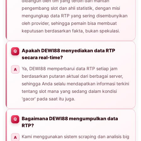
dibangun oleh tim yang terdiri dari mantan
pengembang slot dan ahli statistik, dengan misi
mengungkap data RTP yang sering disembunyikan
oleh provider, sehingga pemain bisa membuat
keputusan berdasarkan fakta, bukan spekulasi.
Apakah DEWI88 menyediakan data RTP
secara real-time?
Ya, DEWI88 memperbarui data RTP setiap jam
berdasarkan putaran aktual dari berbagai server,
sehingga Anda selalu mendapatkan informasi terkini
tentang slot mana yang sedang dalam kondisi
'gacor' pada saat itu juga.
Bagaimana DEWI88 mengumpulkan data
RTP?
Kami menggunakan sistem scraping dan analisis big