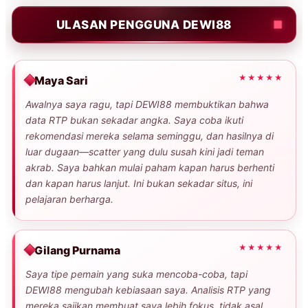
ULASAN PENGGUNA DEWI88
Maya Sari
Awalnya saya ragu, tapi DEWI88 membuktikan bahwa
data RTP bukan sekadar angka. Saya coba ikuti
rekomendasi mereka selama seminggu, dan hasilnya di
luar dugaan—scatter yang dulu susah kini jadi teman
akrab. Saya bahkan mulai paham kapan harus berhenti
dan kapan harus lanjut. Ini bukan sekadar situs, ini
pelajaran berharga.
Gilang Purnama
Saya tipe pemain yang suka mencoba-coba, tapi
DEWI88 mengubah kebiasaan saya. Analisis RTP yang
mereka sajikan membuat saya lebih fokus, tidak asal