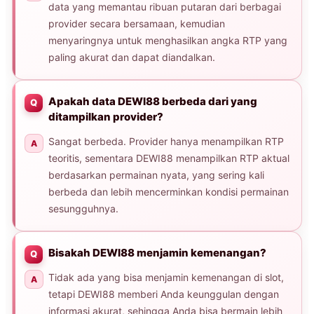
data yang memantau ribuan putaran dari berbagai
provider secara bersamaan, kemudian
menyaringnya untuk menghasilkan angka RTP yang
paling akurat dan dapat diandalkan.
Apakah data DEWI88 berbeda dari yang
ditampilkan provider?
Sangat berbeda. Provider hanya menampilkan RTP
teoritis, sementara DEWI88 menampilkan RTP aktual
berdasarkan permainan nyata, yang sering kali
berbeda dan lebih mencerminkan kondisi permainan
sesungguhnya.
Bisakah DEWI88 menjamin kemenangan?
Tidak ada yang bisa menjamin kemenangan di slot,
tetapi DEWI88 memberi Anda keunggulan dengan
informasi akurat, sehingga Anda bisa bermain lebih