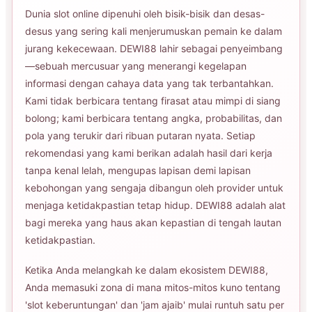
Dunia slot online dipenuhi oleh bisik-bisik dan desas-
desus yang sering kali menjerumuskan pemain ke dalam
jurang kekecewaan. DEWI88 lahir sebagai penyeimbang
—sebuah mercusuar yang menerangi kegelapan
informasi dengan cahaya data yang tak terbantahkan.
Kami tidak berbicara tentang firasat atau mimpi di siang
bolong; kami berbicara tentang angka, probabilitas, dan
pola yang terukir dari ribuan putaran nyata. Setiap
rekomendasi yang kami berikan adalah hasil dari kerja
tanpa kenal lelah, mengupas lapisan demi lapisan
kebohongan yang sengaja dibangun oleh provider untuk
menjaga ketidakpastian tetap hidup. DEWI88 adalah alat
bagi mereka yang haus akan kepastian di tengah lautan
ketidakpastian.
Ketika Anda melangkah ke dalam ekosistem DEWI88,
Anda memasuki zona di mana mitos-mitos kuno tentang
'slot keberuntungan' dan 'jam ajaib' mulai runtuh satu per