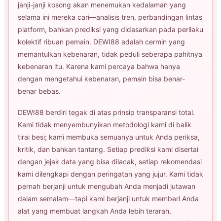
janji-janji kosong akan menemukan kedalaman yang
selama ini mereka cari—analisis tren, perbandingan lintas
platform, bahkan prediksi yang didasarkan pada perilaku
kolektif ribuan pemain. DEWI88 adalah cermin yang
memantulkan kebenaran, tidak peduli seberapa pahitnya
kebenaran itu. Karena kami percaya bahwa hanya
dengan mengetahui kebenaran, pemain bisa benar-
benar bebas.
DEWI88 berdiri tegak di atas prinsip transparansi total.
Kami tidak menyembunyikan metodologi kami di balik
tirai besi; kami membuka semuanya untuk Anda periksa,
kritik, dan bahkan tantang. Setiap prediksi kami disertai
dengan jejak data yang bisa dilacak, setiap rekomendasi
kami dilengkapi dengan peringatan yang jujur. Kami tidak
pernah berjanji untuk mengubah Anda menjadi jutawan
dalam semalam—tapi kami berjanji untuk memberi Anda
alat yang membuat langkah Anda lebih terarah,