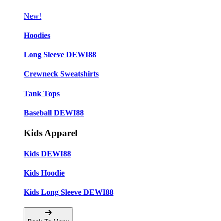
New!
Hoodies
Long Sleeve DEWI88
Crewneck Sweatshirts
Tank Tops
Baseball DEWI88
Kids Apparel
Kids DEWI88
Kids Hoodie
Kids Long Sleeve DEWI88