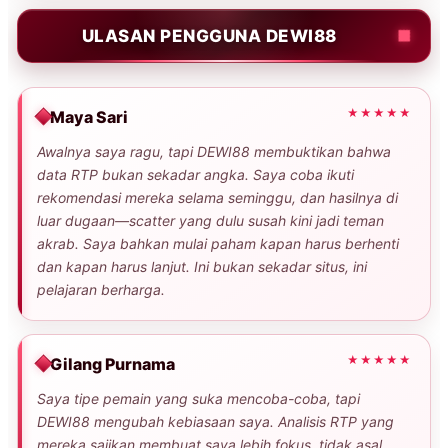
ULASAN PENGGUNA DEWI88
Maya Sari
Awalnya saya ragu, tapi DEWI88 membuktikan bahwa
data RTP bukan sekadar angka. Saya coba ikuti
rekomendasi mereka selama seminggu, dan hasilnya di
luar dugaan—scatter yang dulu susah kini jadi teman
akrab. Saya bahkan mulai paham kapan harus berhenti
dan kapan harus lanjut. Ini bukan sekadar situs, ini
pelajaran berharga.
Gilang Purnama
Saya tipe pemain yang suka mencoba-coba, tapi
DEWI88 mengubah kebiasaan saya. Analisis RTP yang
mereka sajikan membuat saya lebih fokus, tidak asal