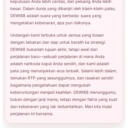
keputusan Anda lebih cerdas, dan peluang Anda lebih
besar. Dalam dunia yang dibanjiri oleh klaim-klaim palsu,
DEWI88 adalah suara yang berbeda: suara yang
mengatakan kebenaran, apa pun risikonya.
Undangan kami terbuka untuk semua yang bosan
dengan tebakan dan siap untuk beralih ke strategi.
DEWI88 bukanlah tujuan akhir, tetapi awal dari
perjalanan baru—sebuah perjalanan di mana Anda
adalah nahkoda kapal Anda sendiri, dan kami adalah
peta yang menunjukkan arus terbaik. Selami lebih dalam,
temukan RTP yang sesungguhnya, dan rasakan sendiri
bagaimana pengetahuan dapat mengubah
keberuntungan menjadi keahlian. DEWI88 menunggumu,
bukan dengan janji manis, tetapi dengan fakta yang kuat
dan kebenaran yang tak terbantahkan. Mari kita mulai
perjalanan ini bersama.