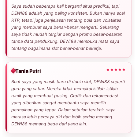
Saya sudah beberapa kali berganti situs prediksi, tapi
DEWI88 adalah yang paling konsisten. Bukan hanya soal
RTP, tetapi juga penjelasan tentang pola dan volatilitas
yang membuat saya benar-benar mengerti. Sekarang
saya tidak mudah tergiur dengan promo besar-besaran
tanpa data pendukung. DEWI88 membuka mata saya
tentang bagaimana slot benar-benar bekerja.
Tania Putri
Buat saya yang masih baru di dunia slot, DEWI88 seperti
guru yang sabar. Mereka tidak memakai istilah-istilah
rumit yang membuat pusing. Grafik dan rekomendasi
yang diberikan sangat membantu saya memilih
permainan yang tepat. Dalam sebulan terakhir, saya
merasa lebih percaya diri dan lebih sering menang.
DEWI88 memang beda dari yang lain.