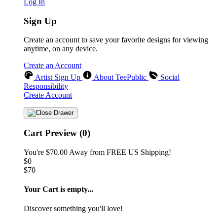
Log In
Sign Up
Create an account to save your favorite designs for viewing
anytime, on any device.
Create an Account
Artist Sign Up
About TeePublic
Social
Responsibility
Create Account
Cart Preview (0)
You're
$70.00
Away from
FREE US Shipping!
$0
$70
Your Cart is empty...
Discover something you'll love!