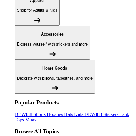
Apparel
Shop for Adults & Kids
Accessories
Express yourself with stickers and more
Home Goods
Decorate with pillows, tapestries, and more
Popular Products
DEWI88
Shorts
Hoodies
Hats
Kids DEWI88
Stickers
Tank
Tops
Mugs
Browse All Topics