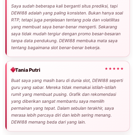
Saya sudah beberapa kali berganti situs prediksi, tapi
DEWI88 adalah yang paling konsisten. Bukan hanya soal
RTP, tetapi juga penjelasan tentang pola dan volatilitas
yang membuat saya benar-benar mengerti. Sekarang
saya tidak mudah tergiur dengan promo besar-besaran
tanpa data pendukung. DEWI88 membuka mata saya
tentang bagaimana slot benar-benar bekerja.
Tania Putri
Buat saya yang masih baru di dunia slot, DEWI88 seperti
guru yang sabar. Mereka tidak memakai istilah-istilah
rumit yang membuat pusing. Grafik dan rekomendasi
yang diberikan sangat membantu saya memilih
permainan yang tepat. Dalam sebulan terakhir, saya
merasa lebih percaya diri dan lebih sering menang.
DEWI88 memang beda dari yang lain.