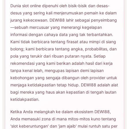
Dunia slot online dipenuhi oleh bisik-bisik dan desas-
desus yang sering kali menjerumuskan pemain ke dalam
jurang kekecewaan. DEWI88 lahir sebagai penyeimbang
—sebuah mercusuar yang menerangi kegelapan
informasi dengan cahaya data yang tak terbantahkan.
Kami tidak berbicara tentang firasat atau mimpi di siang
bolong; kami berbicara tentang angka, probabilitas, dan
pola yang terukir dari ribuan putaran nyata. Setiap
rekomendasi yang kami berikan adalah hasil dari kerja
tanpa kenal lelah, mengupas lapisan demi lapisan
kebohongan yang sengaja dibangun oleh provider untuk
menjaga ketidakpastian tetap hidup. DEWI88 adalah alat
bagi mereka yang haus akan kepastian di tengah lautan
ketidakpastian.
Ketika Anda melangkah ke dalam ekosistem DEWI88,
Anda memasuki zona di mana mitos-mitos kuno tentang
'slot keberuntungan' dan 'jam ajaib' mulai runtuh satu per