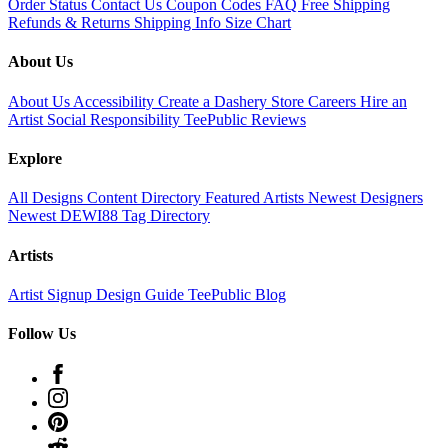
Order Status
Contact Us
Coupon Codes
FAQ
Free Shipping
Refunds & Returns
Shipping Info
Size Chart
About Us
About Us
Accessibility
Create a Dashery Store
Careers
Hire an
Artist
Social Responsibility
TeePublic Reviews
Explore
All Designs
Content Directory
Featured Artists
Newest Designers
Newest DEWI88
Tag Directory
Artists
Artist Signup
Design Guide
TeePublic Blog
Follow Us