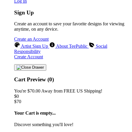
Log In
Sign Up
Create an account to save your favorite designs for viewing
anytime, on any device.
Create an Account
Artist Sign Up
About TeePublic
Social
Responsibility
Create Account
Cart Preview (0)
You're
$70.00
Away from
FREE US Shipping!
$0
$70
Your Cart is empty...
Discover something you'll love!