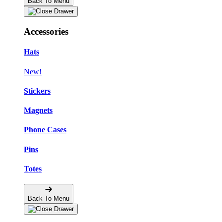
Back To Menu
Accessories
Hats
New!
Stickers
Magnets
Phone Cases
Pins
Totes
Back To Menu