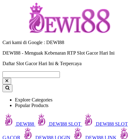
Cari kami di Google : DEWI88
DEWI88 - Menguak Kebenaran RTP Slot Gacor Hari Ini
Daftar Slot Gacor Hari Ini & Terpercaya
Explore Categories
Popular Products
DEWI88
DEWI88 SLOT
DEWI88 SLOT
GACOR
DEWI88 LOGIN
DEWI88 LINK