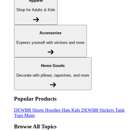
Apparel
Shop for Adults & Kids
Accessories
Express yourself with stickers and more
Home Goods
Decorate with pillows, tapestries, and more
Popular Products
DEWI88
Shorts
Hoodies
Hats
Kids DEWI88
Stickers
Tank
Tops
Mugs
Browse All Topics