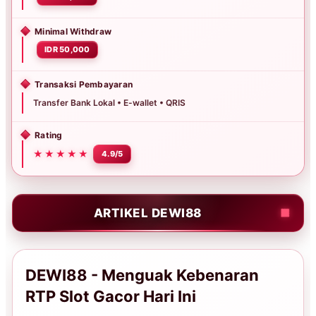
Minimal Withdraw
IDR 50,000
Transaksi Pembayaran
Transfer Bank Lokal • E-wallet • QRIS
Rating
4.9/5
ARTIKEL DEWI88
DEWI88 - Menguak Kebenaran
RTP Slot Gacor Hari Ini