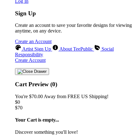
Log In
Sign Up
Create an account to save your favorite designs for viewing
anytime, on any device.
Create an Account
Artist Sign Up
About TeePublic
Social
Responsibility
Create Account
Cart Preview (0)
You're
$70.00
Away from
FREE US Shipping!
$0
$70
Your Cart is empty...
Discover something you'll love!