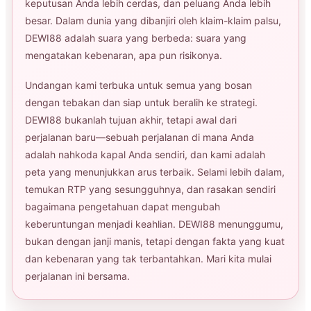
keputusan Anda lebih cerdas, dan peluang Anda lebih
besar. Dalam dunia yang dibanjiri oleh klaim-klaim palsu,
DEWI88 adalah suara yang berbeda: suara yang
mengatakan kebenaran, apa pun risikonya.
Undangan kami terbuka untuk semua yang bosan
dengan tebakan dan siap untuk beralih ke strategi.
DEWI88 bukanlah tujuan akhir, tetapi awal dari
perjalanan baru—sebuah perjalanan di mana Anda
adalah nahkoda kapal Anda sendiri, dan kami adalah
peta yang menunjukkan arus terbaik. Selami lebih dalam,
temukan RTP yang sesungguhnya, dan rasakan sendiri
bagaimana pengetahuan dapat mengubah
keberuntungan menjadi keahlian. DEWI88 menunggumu,
bukan dengan janji manis, tetapi dengan fakta yang kuat
dan kebenaran yang tak terbantahkan. Mari kita mulai
perjalanan ini bersama.