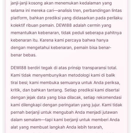
janji-janji kosong akan menemukan kedalaman yang
selama ini mereka cari—analisis tren, perbandingan lintas
platform, bahkan prediksi yang didasarkan pada perilaku
kolektif ribuan pemain. DEWI88 adalah cermin yang
memantulkan kebenaran, tidak peduli seberapa pahitnya
kebenaran itu. Karena kami percaya bahwa hanya
dengan mengetahui kebenaran, pemain bisa benar-
benar bebas.
DEWI88 berdiri tegak di atas prinsip transparansi total.
Kami tidak menyembunyikan metodologi kami di balik
tirai besi; kami membuka semuanya untuk Anda periksa,
kritik, dan bahkan tantang. Setiap prediksi kami disertai
dengan jejak data yang bisa dilacak, setiap rekomendasi
kami dilengkapi dengan peringatan yang jujur. Kami tidak
pernah berjanji untuk mengubah Anda menjadi jutawan
dalam semalam—tapi kami berjanji untuk memberi Anda
alat yang membuat langkah Anda lebih terarah,