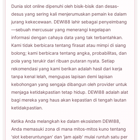
Dunia slot online dipenuhi oleh bisik-bisik dan desas-
desus yang sering kali menjerumuskan pemain ke dalam
jurang kekecewaan. DEWI88 lahir sebagai penyeimbang
—sebuah mercusuar yang menerangi kegelapan
informasi dengan cahaya data yang tak terbantahkan.
Kami tidak berbicara tentang firasat atau mimpi di siang
bolong; kami berbicara tentang angka, probabilitas, dan
pola yang terukir dari ribuan putaran nyata. Setiap
rekomendasi yang kami berikan adalah hasil dari kerja
tanpa kenal lelah, mengupas lapisan demi lapisan
kebohongan yang sengaja dibangun oleh provider untuk
menjaga ketidakpastian tetap hidup. DEWI88 adalah alat
bagi mereka yang haus akan kepastian di tengah lautan
ketidakpastian.
Ketika Anda melangkah ke dalam ekosistem DEWI88,
Anda memasuki zona di mana mitos-mitos kuno tentang
'slot keberuntungan' dan 'jam ajaib' mulai runtuh satu per