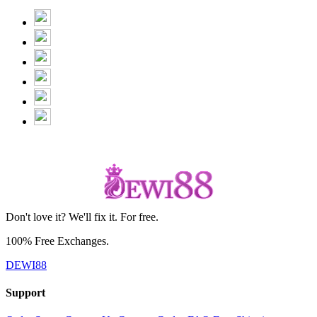
Don't love it? We'll fix it. For free.
100% Free Exchanges.
DEWI88
Support