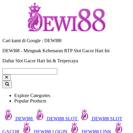
Cari kami di Google : DEWI88
DEWI88 - Menguak Kebenaran RTP Slot Gacor Hari Ini
Daftar Slot Gacor Hari Ini & Terpercaya
Explore Categories
Popular Products
DEWI88
DEWI88 SLOT
DEWI88 SLOT
GACOR
DEWI88 LOGIN
DEWI88 LINK