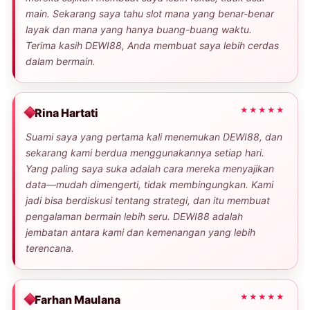
main. Sekarang saya tahu slot mana yang benar-benar
layak dan mana yang hanya buang-buang waktu.
Terima kasih DEWI88, Anda membuat saya lebih cerdas
dalam bermain.
Rina Hartati
Suami saya yang pertama kali menemukan DEWI88, dan
sekarang kami berdua menggunakannya setiap hari.
Yang paling saya suka adalah cara mereka menyajikan
data—mudah dimengerti, tidak membingungkan. Kami
jadi bisa berdiskusi tentang strategi, dan itu membuat
pengalaman bermain lebih seru. DEWI88 adalah
jembatan antara kami dan kemenangan yang lebih
terencana.
Farhan Maulana