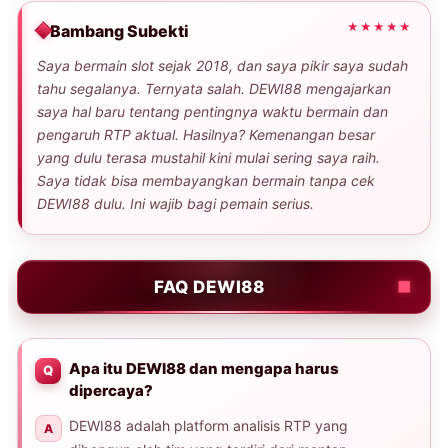
Bambang Subekti
Saya bermain slot sejak 2018, dan saya pikir saya sudah
tahu segalanya. Ternyata salah. DEWI88 mengajarkan
saya hal baru tentang pentingnya waktu bermain dan
pengaruh RTP aktual. Hasilnya? Kemenangan besar
yang dulu terasa mustahil kini mulai sering saya raih.
Saya tidak bisa membayangkan bermain tanpa cek
DEWI88 dulu. Ini wajib bagi pemain serius.
FAQ DEWI88
Apa itu DEWI88 dan mengapa harus
dipercaya?
DEWI88 adalah platform analisis RTP yang