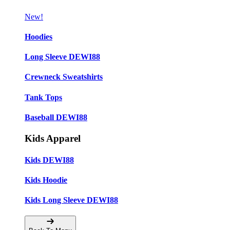
New!
Hoodies
Long Sleeve DEWI88
Crewneck Sweatshirts
Tank Tops
Baseball DEWI88
Kids Apparel
Kids DEWI88
Kids Hoodie
Kids Long Sleeve DEWI88