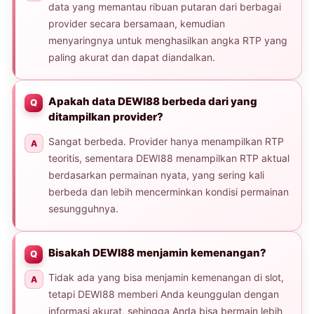
data yang memantau ribuan putaran dari berbagai
provider secara bersamaan, kemudian
menyaringnya untuk menghasilkan angka RTP yang
paling akurat dan dapat diandalkan.
Apakah data DEWI88 berbeda dari yang
ditampilkan provider?
Sangat berbeda. Provider hanya menampilkan RTP
teoritis, sementara DEWI88 menampilkan RTP aktual
berdasarkan permainan nyata, yang sering kali
berbeda dan lebih mencerminkan kondisi permainan
sesungguhnya.
Bisakah DEWI88 menjamin kemenangan?
Tidak ada yang bisa menjamin kemenangan di slot,
tetapi DEWI88 memberi Anda keunggulan dengan
informasi akurat, sehingga Anda bisa bermain lebih