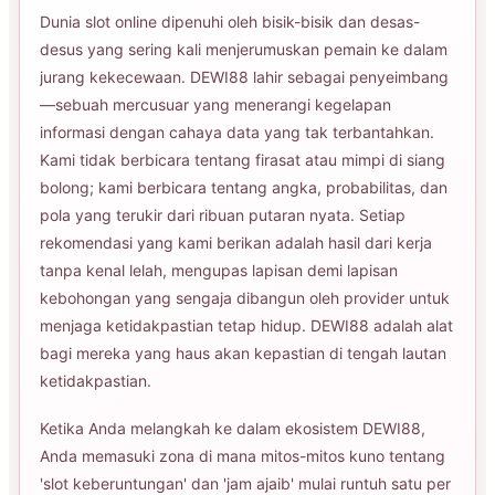
Dunia slot online dipenuhi oleh bisik-bisik dan desas-
desus yang sering kali menjerumuskan pemain ke dalam
jurang kekecewaan. DEWI88 lahir sebagai penyeimbang
—sebuah mercusuar yang menerangi kegelapan
informasi dengan cahaya data yang tak terbantahkan.
Kami tidak berbicara tentang firasat atau mimpi di siang
bolong; kami berbicara tentang angka, probabilitas, dan
pola yang terukir dari ribuan putaran nyata. Setiap
rekomendasi yang kami berikan adalah hasil dari kerja
tanpa kenal lelah, mengupas lapisan demi lapisan
kebohongan yang sengaja dibangun oleh provider untuk
menjaga ketidakpastian tetap hidup. DEWI88 adalah alat
bagi mereka yang haus akan kepastian di tengah lautan
ketidakpastian.
Ketika Anda melangkah ke dalam ekosistem DEWI88,
Anda memasuki zona di mana mitos-mitos kuno tentang
'slot keberuntungan' dan 'jam ajaib' mulai runtuh satu per