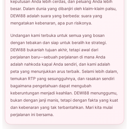
keputusan Anda lebih cerdas, dan peluang Anda lebih
besar. Dalam dunia yang dibanjiri oleh klaim-klaim palsu,
DEWI88 adalah suara yang berbeda: suara yang
mengatakan kebenaran, apa pun risikonya.
Undangan kami terbuka untuk semua yang bosan
dengan tebakan dan siap untuk beralih ke strategi.
DEWI88 bukanlah tujuan akhir, tetapi awal dari
perjalanan baru—sebuah perjalanan di mana Anda
adalah nahkoda kapal Anda sendiri, dan kami adalah
peta yang menunjukkan arus terbaik. Selami lebih dalam,
temukan RTP yang sesungguhnya, dan rasakan sendiri
bagaimana pengetahuan dapat mengubah
keberuntungan menjadi keahlian. DEWI88 menunggumu,
bukan dengan janji manis, tetapi dengan fakta yang kuat
dan kebenaran yang tak terbantahkan. Mari kita mulai
perjalanan ini bersama.