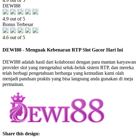
4.9 out of 5
DEWI88
4.9 out of 5
Bonus Terbesar
4.6 out of 5
DEWI88 - Menguak Kebenaran RTP Slot Gacor Hari Ini
DEWI88 adalah hasil dari kolaborasi dengan para mantan karyawan
provider slot yang mengetahui seluk-beluk sistem RTP, dan mereka
telah berbagi pengetahuan berharga yang kemudian kami olah
menjadi panduan praktis yang bisa langsung anda gunakan di meja
permainan.
Share this design: