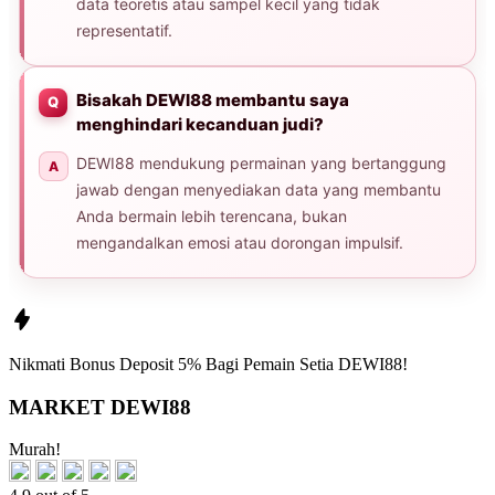
data teoretis atau sampel kecil yang tidak
representatif.
Bisakah DEWI88 membantu saya
menghindari kecanduan judi?
DEWI88 mendukung permainan yang bertanggung
jawab dengan menyediakan data yang membantu
Anda bermain lebih terencana, bukan
mengandalkan emosi atau dorongan impulsif.
Nikmati
Bonus Deposit 5%
Bagi Pemain Setia
DEWI88!
MARKET DEWI88
Murah!