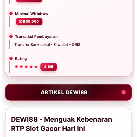
Minimal Withdraw
IDR 50,000
Transaksi Pembayaran
Transfer Bank Lokal • E-wallet • QRIS
Rating
4.9/5
ARTIKEL DEWI88
DEWI88 - Menguak Kebenaran
RTP Slot Gacor Hari Ini