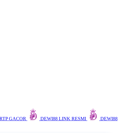
 RTP GACOR
DEWI88 LINK RESMI
DEWI88