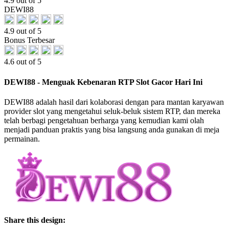
4.9 out of 5
DEWI88
4.9 out of 5
Bonus Terbesar
4.6 out of 5
DEWI88 - Menguak Kebenaran RTP Slot Gacor Hari Ini
DEWI88 adalah hasil dari kolaborasi dengan para mantan karyawan
provider slot yang mengetahui seluk-beluk sistem RTP, dan mereka
telah berbagi pengetahuan berharga yang kemudian kami olah
menjadi panduan praktis yang bisa langsung anda gunakan di meja
permainan.
Share this design: