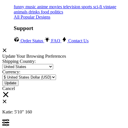
funny
music
anime
movies
television
sports
sci-fi
vintage
animals
drinks
food
politics
All Popular Designs
Support
Order Status
FAQ
Contact Us
Update Your Browsing Preferences
Shipping Country:
Currency:
Cancel
Katie:
5'10"
160