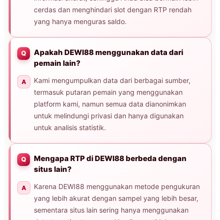
cerdas dan menghindari slot dengan RTP rendah
yang hanya menguras saldo.
Apakah DEWI88 menggunakan data dari
pemain lain?
Kami mengumpulkan data dari berbagai sumber,
termasuk putaran pemain yang menggunakan
platform kami, namun semua data dianonimkan
untuk melindungi privasi dan hanya digunakan
untuk analisis statistik.
Mengapa RTP di DEWI88 berbeda dengan
situs lain?
Karena DEWI88 menggunakan metode pengukuran
yang lebih akurat dengan sampel yang lebih besar,
sementara situs lain sering hanya menggunakan