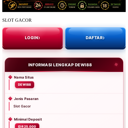
SLOT GACOR
LOGIN
DAFTAR
INFORMASI LENGKAP DEWI88
Nama Situs
DEWI88
Jenis Pasaran
Slot Gacor
Minimal Deposit
IDR 25,000