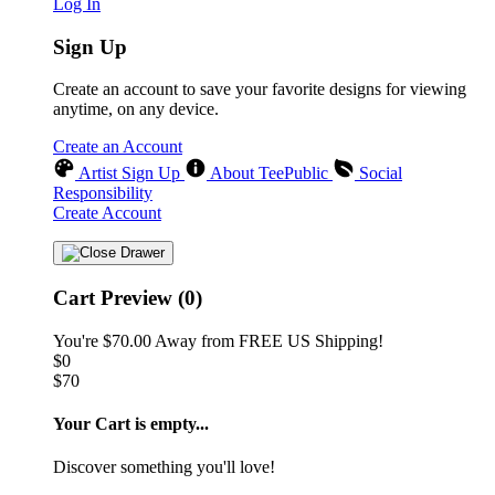
Log In
Sign Up
Create an account to save your favorite designs for viewing
anytime, on any device.
Create an Account
Artist Sign Up
About TeePublic
Social
Responsibility
Create Account
Cart Preview (0)
You're
$70.00
Away from
FREE US Shipping!
$0
$70
Your Cart is empty...
Discover something you'll love!