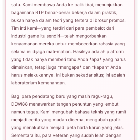
satu. Kami membawa Anda ke balik tirai, menunjukkan
bagaimana RTP benar-benar bekerja dalam praktik,
bukan hanya dalam teori yang tertera di brosur promosi.
Tim inti kami—yang terdiri dari para pembelot dari
industri game itu sendiri—telah mengorbankan
kenyamanan mereka untuk membocorkan rahasia yang
selama ini dijaga mati-matian. Hasilnya adalah platform
yang tidak hanya memberi tahu Anda *apa* yang harus
dimainkan, tetapi juga *mengapa* dan *kapan* Anda
harus melakukannya. Ini bukan sekadar situs; ini adalah
laboratorium kemenangan.
Bagi para pendatang baru yang masih ragu-ragu,
DEWI88 menawarkan tangan penuntun yang lembut
namun tegas. Kami mengubah bahasa teknis yang rumit
menjadi cerita yang mudah dicerna, mengubah grafik
yang menakutkan menjadi peta harta karun yang jelas.
Sementara itu, para veteran yang sudah lelah dengan