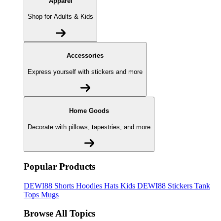
Apparel
Shop for Adults & Kids
Accessories
Express yourself with stickers and more
Home Goods
Decorate with pillows, tapestries, and more
Popular Products
DEWI88
Shorts
Hoodies
Hats
Kids DEWI88
Stickers
Tank
Tops
Mugs
Browse All Topics