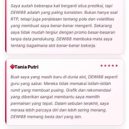
Saya sudah beberapa kali berganti situs prediksi, tapi
DEWI88 adalah yang paling konsisten. Bukan hanya soal
RTP, tetapi juga penjelasan tentang pola dan volatilitas
yang membuat saya benar-benar mengerti. Sekarang
saya tidak mudah tergiur dengan promo besar-besaran
tanpa data pendukung. DEWI88 membuka mata saya
tentang bagaimana slot benar-benar bekerja.
Tania Putri
Buat saya yang masih baru di dunia slot, DEWI88 seperti
guru yang sabar. Mereka tidak memakai istilah-istilah
rumit yang membuat pusing. Grafik dan rekomendasi
yang diberikan sangat membantu saya memilih
permainan yang tepat. Dalam sebulan terakhir, saya
merasa lebih percaya diri dan lebih sering menang.
DEWI88 memang beda dari yang lain.