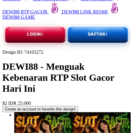
DEWI88 RTP GACOR
DEWI88 LINK RESMI
DEWI88 GAME
LOGIN
DAFTAR
Design ID: 74165272
DEWI88 - Menguak
Kebenaran RTP Slot Gacor
Hari Ini
$2
IDR 25.000
Create an account to favorite this design!