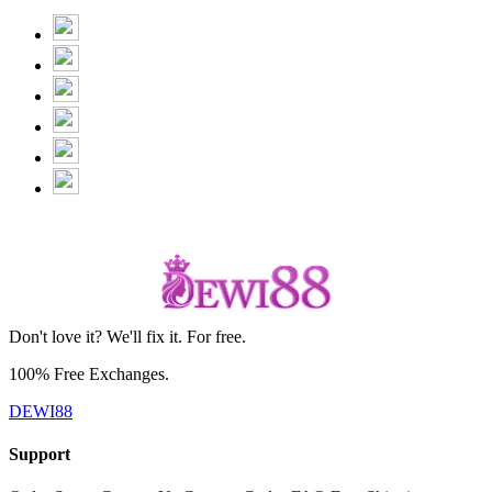
Don't love it? We'll fix it. For free.
100% Free Exchanges.
DEWI88
Support