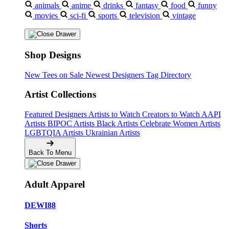
animals
anime
drinks
fantasy
food
funny
movies
sci-fi
sports
television
vintage
Shop Designs
New Tees on Sale
Newest Designers
Tag Directory
Artist Collections
Featured Designers
Artists to Watch
Creators to Watch
AAPI
Artists
BIPOC Artists
Black Artists
Celebrate Women Artists
LGBTQIA Artists
Ukrainian Artists
Back To Menu
Adult Apparel
DEWI88
Shorts