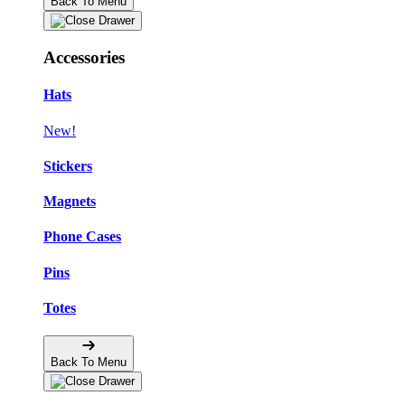
Back To Menu
Accessories
Hats
New!
Stickers
Magnets
Phone Cases
Pins
Totes
Back To Menu