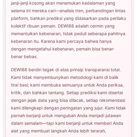
janji-janji kosong akan menemukan kedalaman yang
selama ini mereka cari—analisis tren, perbandingan lintas
platform, bahkan prediksi yang didasarkan pada perilaku
kolektif ribuan pemain. DEWI88 adalah cermin yang
memantulkan kebenaran, tidak peduli seberapa pahitnya
kebenaran itu. Karena kami percaya bahwa hanya
dengan mengetahui kebenaran, pemain bisa benar-
benar bebas.
DEWI88 berdiri tegak di atas prinsip transparansi total.
Kami tidak menyembunyikan metodologi kami di balik
tirai besi; kami membuka semuanya untuk Anda periksa,
kritik, dan bahkan tantang. Setiap prediksi kami disertai
dengan jejak data yang bisa dilacak, setiap rekomendasi
kami dilengkapi dengan peringatan yang jujur. Kami tidak
pernah berjanji untuk mengubah Anda menjadi jutawan
dalam semalam—tapi kami berjanji untuk memberi Anda
alat yang membuat langkah Anda lebih terarah,