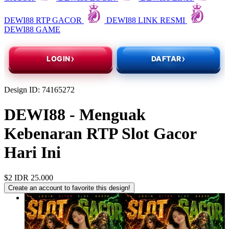
DEWI88 RTP GACOR
DEWI88 LINK RESMI
DEWI88 GAME
LOGIN
DAFTAR
Design ID: 74165272
DEWI88 - Menguak
Kebenaran RTP Slot Gacor
Hari Ini
$2
IDR 25.000
Create an account to favorite this design!