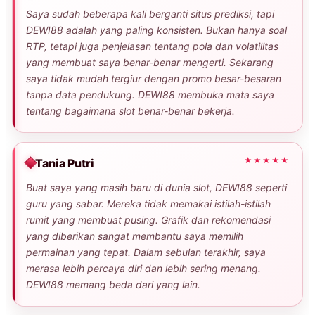
Saya sudah beberapa kali berganti situs prediksi, tapi
DEWI88 adalah yang paling konsisten. Bukan hanya soal
RTP, tetapi juga penjelasan tentang pola dan volatilitas
yang membuat saya benar-benar mengerti. Sekarang
saya tidak mudah tergiur dengan promo besar-besaran
tanpa data pendukung. DEWI88 membuka mata saya
tentang bagaimana slot benar-benar bekerja.
Tania Putri
Buat saya yang masih baru di dunia slot, DEWI88 seperti
guru yang sabar. Mereka tidak memakai istilah-istilah
rumit yang membuat pusing. Grafik dan rekomendasi
yang diberikan sangat membantu saya memilih
permainan yang tepat. Dalam sebulan terakhir, saya
merasa lebih percaya diri dan lebih sering menang.
DEWI88 memang beda dari yang lain.