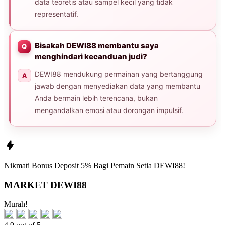
data teoretis atau sampel kecil yang tidak
representatif.
Bisakah DEWI88 membantu saya
menghindari kecanduan judi?
DEWI88 mendukung permainan yang bertanggung
jawab dengan menyediakan data yang membantu
Anda bermain lebih terencana, bukan
mengandalkan emosi atau dorongan impulsif.
Nikmati
Bonus Deposit 5%
Bagi Pemain Setia
DEWI88!
MARKET DEWI88
Murah!