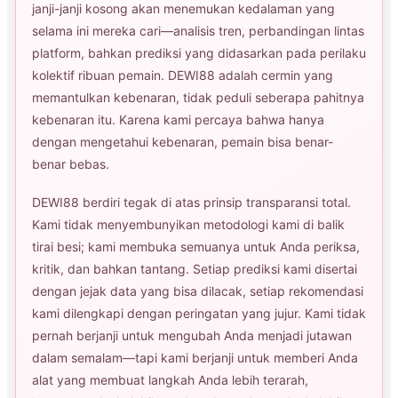
janji-janji kosong akan menemukan kedalaman yang
selama ini mereka cari—analisis tren, perbandingan lintas
platform, bahkan prediksi yang didasarkan pada perilaku
kolektif ribuan pemain. DEWI88 adalah cermin yang
memantulkan kebenaran, tidak peduli seberapa pahitnya
kebenaran itu. Karena kami percaya bahwa hanya
dengan mengetahui kebenaran, pemain bisa benar-
benar bebas.
DEWI88 berdiri tegak di atas prinsip transparansi total.
Kami tidak menyembunyikan metodologi kami di balik
tirai besi; kami membuka semuanya untuk Anda periksa,
kritik, dan bahkan tantang. Setiap prediksi kami disertai
dengan jejak data yang bisa dilacak, setiap rekomendasi
kami dilengkapi dengan peringatan yang jujur. Kami tidak
pernah berjanji untuk mengubah Anda menjadi jutawan
dalam semalam—tapi kami berjanji untuk memberi Anda
alat yang membuat langkah Anda lebih terarah,