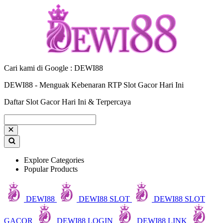
Cari kami di Google : DEWI88
DEWI88 - Menguak Kebenaran RTP Slot Gacor Hari Ini
Daftar Slot Gacor Hari Ini & Terpercaya
Explore Categories
Popular Products
DEWI88
DEWI88 SLOT
DEWI88 SLOT
GACOR
DEWI88 LOGIN
DEWI88 LINK