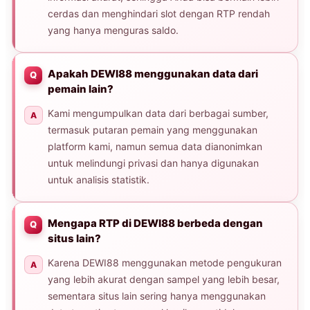
cerdas dan menghindari slot dengan RTP rendah
yang hanya menguras saldo.
Apakah DEWI88 menggunakan data dari
pemain lain?
Kami mengumpulkan data dari berbagai sumber,
termasuk putaran pemain yang menggunakan
platform kami, namun semua data dianonimkan
untuk melindungi privasi dan hanya digunakan
untuk analisis statistik.
Mengapa RTP di DEWI88 berbeda dengan
situs lain?
Karena DEWI88 menggunakan metode pengukuran
yang lebih akurat dengan sampel yang lebih besar,
sementara situs lain sering hanya menggunakan