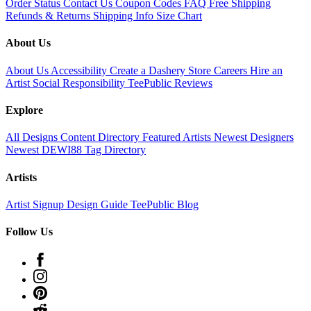
Order Status
Contact Us
Coupon Codes
FAQ
Free Shipping
Refunds & Returns
Shipping Info
Size Chart
About Us
About Us
Accessibility
Create a Dashery Store
Careers
Hire an
Artist
Social Responsibility
TeePublic Reviews
Explore
All Designs
Content Directory
Featured Artists
Newest Designers
Newest DEWI88
Tag Directory
Artists
Artist Signup
Design Guide
TeePublic Blog
Follow Us