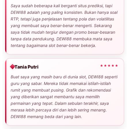
Saya sudah beberapa kali berganti situs prediksi, tapi
DEWI88 adalah yang paling konsisten. Bukan hanya soal
RTP, tetapi juga penjelasan tentang pola dan volatilitas
yang membuat saya benar-benar mengerti. Sekarang
saya tidak mudah tergiur dengan promo besar-besaran
tanpa data pendukung. DEWI88 membuka mata saya
tentang bagaimana slot benar-benar bekerja.
Tania Putri
Buat saya yang masih baru di dunia slot, DEWI88 seperti
guru yang sabar. Mereka tidak memakai istilah-istilah
rumit yang membuat pusing. Grafik dan rekomendasi
yang diberikan sangat membantu saya memilih
permainan yang tepat. Dalam sebulan terakhir, saya
merasa lebih percaya diri dan lebih sering menang.
DEWI88 memang beda dari yang lain.