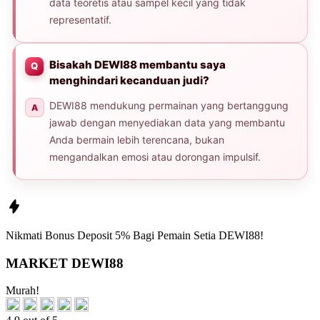
data teoretis atau sampel kecil yang tidak
representatif.
Bisakah DEWI88 membantu saya
menghindari kecanduan judi?
DEWI88 mendukung permainan yang bertanggung
jawab dengan menyediakan data yang membantu
Anda bermain lebih terencana, bukan
mengandalkan emosi atau dorongan impulsif.
Nikmati
Bonus Deposit 5%
Bagi Pemain Setia
DEWI88!
MARKET DEWI88
Murah!