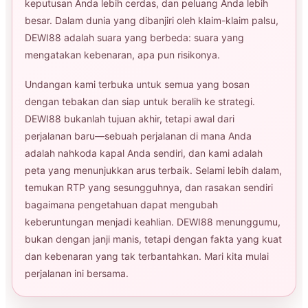
keputusan Anda lebih cerdas, dan peluang Anda lebih
besar. Dalam dunia yang dibanjiri oleh klaim-klaim palsu,
DEWI88 adalah suara yang berbeda: suara yang
mengatakan kebenaran, apa pun risikonya.
Undangan kami terbuka untuk semua yang bosan
dengan tebakan dan siap untuk beralih ke strategi.
DEWI88 bukanlah tujuan akhir, tetapi awal dari
perjalanan baru—sebuah perjalanan di mana Anda
adalah nahkoda kapal Anda sendiri, dan kami adalah
peta yang menunjukkan arus terbaik. Selami lebih dalam,
temukan RTP yang sesungguhnya, dan rasakan sendiri
bagaimana pengetahuan dapat mengubah
keberuntungan menjadi keahlian. DEWI88 menunggumu,
bukan dengan janji manis, tetapi dengan fakta yang kuat
dan kebenaran yang tak terbantahkan. Mari kita mulai
perjalanan ini bersama.