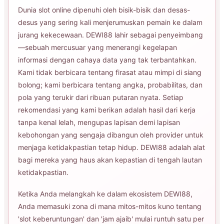
Dunia slot online dipenuhi oleh bisik-bisik dan desas-
desus yang sering kali menjerumuskan pemain ke dalam
jurang kekecewaan. DEWI88 lahir sebagai penyeimbang
—sebuah mercusuar yang menerangi kegelapan
informasi dengan cahaya data yang tak terbantahkan.
Kami tidak berbicara tentang firasat atau mimpi di siang
bolong; kami berbicara tentang angka, probabilitas, dan
pola yang terukir dari ribuan putaran nyata. Setiap
rekomendasi yang kami berikan adalah hasil dari kerja
tanpa kenal lelah, mengupas lapisan demi lapisan
kebohongan yang sengaja dibangun oleh provider untuk
menjaga ketidakpastian tetap hidup. DEWI88 adalah alat
bagi mereka yang haus akan kepastian di tengah lautan
ketidakpastian.
Ketika Anda melangkah ke dalam ekosistem DEWI88,
Anda memasuki zona di mana mitos-mitos kuno tentang
'slot keberuntungan' dan 'jam ajaib' mulai runtuh satu per