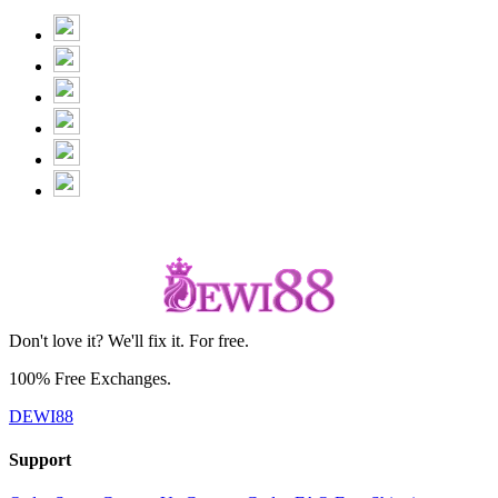
Don't love it? We'll fix it. For free.
100% Free Exchanges.
DEWI88
Support