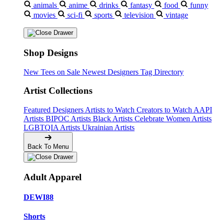
animals
anime
drinks
fantasy
food
funny
movies
sci-fi
sports
television
vintage
Shop Designs
New Tees on Sale
Newest Designers
Tag Directory
Artist Collections
Featured Designers
Artists to Watch
Creators to Watch
AAPI
Artists
BIPOC Artists
Black Artists
Celebrate Women Artists
LGBTQIA Artists
Ukrainian Artists
Back To Menu
Adult Apparel
DEWI88
Shorts