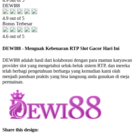
4.9 out of 5
DEWI88
4.9 out of 5
Bonus Terbesar
4.6 out of 5
DEWI88 - Menguak Kebenaran RTP Slot Gacor Hari Ini
DEWI88 adalah hasil dari kolaborasi dengan para mantan karyawan
provider slot yang mengetahui seluk-beluk sistem RTP, dan mereka
telah berbagi pengetahuan berharga yang kemudian kami olah
menjadi panduan praktis yang bisa langsung anda gunakan di meja
permainan.
Share this design: