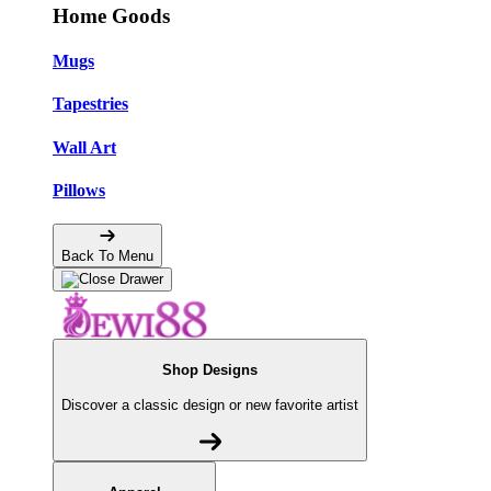
Home Goods
Mugs
Tapestries
Wall Art
Pillows
Back To Menu
Shop Designs
Discover a classic design or new favorite artist