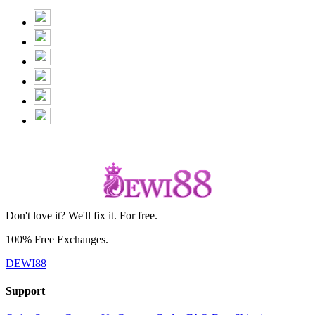
Don't love it? We'll fix it. For free.
100% Free Exchanges.
DEWI88
Support