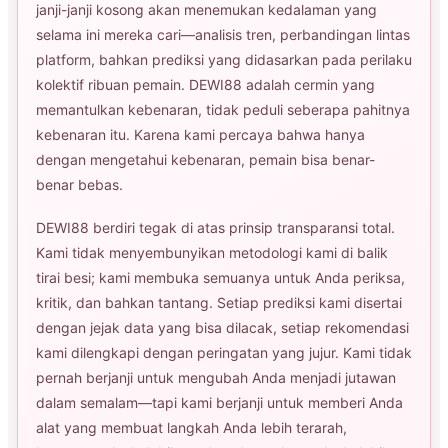
janji-janji kosong akan menemukan kedalaman yang
selama ini mereka cari—analisis tren, perbandingan lintas
platform, bahkan prediksi yang didasarkan pada perilaku
kolektif ribuan pemain. DEWI88 adalah cermin yang
memantulkan kebenaran, tidak peduli seberapa pahitnya
kebenaran itu. Karena kami percaya bahwa hanya
dengan mengetahui kebenaran, pemain bisa benar-
benar bebas.
DEWI88 berdiri tegak di atas prinsip transparansi total.
Kami tidak menyembunyikan metodologi kami di balik
tirai besi; kami membuka semuanya untuk Anda periksa,
kritik, dan bahkan tantang. Setiap prediksi kami disertai
dengan jejak data yang bisa dilacak, setiap rekomendasi
kami dilengkapi dengan peringatan yang jujur. Kami tidak
pernah berjanji untuk mengubah Anda menjadi jutawan
dalam semalam—tapi kami berjanji untuk memberi Anda
alat yang membuat langkah Anda lebih terarah,