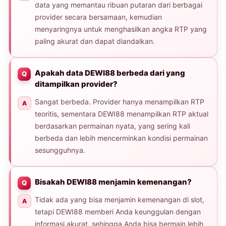
data yang memantau ribuan putaran dari berbagai
provider secara bersamaan, kemudian
menyaringnya untuk menghasilkan angka RTP yang
paling akurat dan dapat diandalkan.
Apakah data DEWI88 berbeda dari yang
ditampilkan provider?
Sangat berbeda. Provider hanya menampilkan RTP
teoritis, sementara DEWI88 menampilkan RTP aktual
berdasarkan permainan nyata, yang sering kali
berbeda dan lebih mencerminkan kondisi permainan
sesungguhnya.
Bisakah DEWI88 menjamin kemenangan?
Tidak ada yang bisa menjamin kemenangan di slot,
tetapi DEWI88 memberi Anda keunggulan dengan
informasi akurat, sehingga Anda bisa bermain lebih