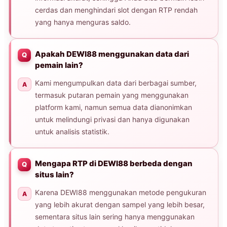
cerdas dan menghindari slot dengan RTP rendah
yang hanya menguras saldo.
Apakah DEWI88 menggunakan data dari
pemain lain?
Kami mengumpulkan data dari berbagai sumber,
termasuk putaran pemain yang menggunakan
platform kami, namun semua data dianonimkan
untuk melindungi privasi dan hanya digunakan
untuk analisis statistik.
Mengapa RTP di DEWI88 berbeda dengan
situs lain?
Karena DEWI88 menggunakan metode pengukuran
yang lebih akurat dengan sampel yang lebih besar,
sementara situs lain sering hanya menggunakan