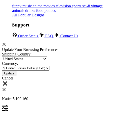
funny
music
anime
movies
television
sports
sci-fi
vintage
animals
drinks
food
politics
All Popular Designs
Support
Order Status
FAQ
Contact Us
Update Your Browsing Preferences
Shipping Country:
Currency:
Cancel
Katie:
5'10"
160