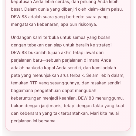
keputusan Anda lebih cerdas, dan peluang Anda lebih
besar. Dalam dunia yang dibanjiri oleh klaim-klaim palsu,
DEWI88 adalah suara yang berbeda: suara yang
mengatakan kebenaran, apa pun risikonya.
Undangan kami terbuka untuk semua yang bosan
dengan tebakan dan siap untuk beralih ke strategi.
DEWI88 bukanlah tujuan akhir, tetapi awal dari
perjalanan baru—sebuah perjalanan di mana Anda
adalah nahkoda kapal Anda sendiri, dan kami adalah
peta yang menunjukkan arus terbaik. Selami lebih dalam,
temukan RTP yang sesungguhnya, dan rasakan sendiri
bagaimana pengetahuan dapat mengubah
keberuntungan menjadi keahlian. DEWI88 menunggumu,
bukan dengan janji manis, tetapi dengan fakta yang kuat
dan kebenaran yang tak terbantahkan. Mari kita mulai
perjalanan ini bersama.