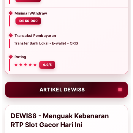
Minimal Withdraw
IDR 50,000
Transaksi Pembayaran
Transfer Bank Lokal • E-wallet • QRIS
Rating
4.9/5
ARTIKEL DEWI88
DEWI88 - Menguak Kebenaran
RTP Slot Gacor Hari Ini