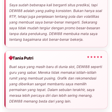
Saya sudah beberapa kali berganti situs prediksi, tapi
DEWI88 adalah yang paling konsisten. Bukan hanya soal
RTP, tetapi juga penjelasan tentang pola dan volatilitas
yang membuat saya benar-benar mengerti. Sekarang
saya tidak mudah tergiur dengan promo besar-besaran
tanpa data pendukung. DEWI88 membuka mata saya
tentang bagaimana slot benar-benar bekerja.
Tania Putri
Buat saya yang masih baru di dunia slot, DEWI88 seperti
guru yang sabar. Mereka tidak memakai istilah-istilah
rumit yang membuat pusing. Grafik dan rekomendasi
yang diberikan sangat membantu saya memilih
permainan yang tepat. Dalam sebulan terakhir, saya
merasa lebih percaya diri dan lebih sering menang.
DEWI88 memang beda dari yang lain.