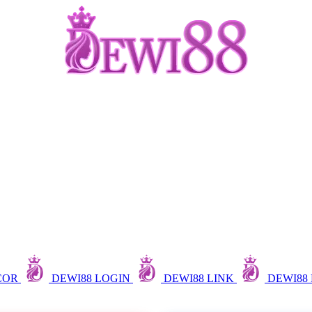
COR
DEWI88 LOGIN
DEWI88 LINK
DEWI88