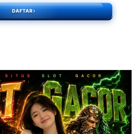
DAFTAR