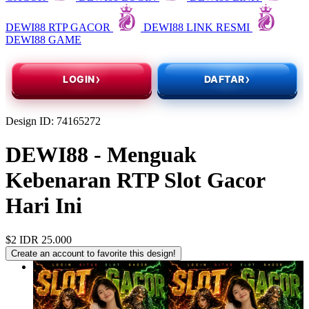
DEWI88 RTP GACOR
DEWI88 LINK RESMI
DEWI88 GAME
LOGIN
DAFTAR
Design ID: 74165272
DEWI88 - Menguak
Kebenaran RTP Slot Gacor
Hari Ini
$2
IDR 25.000
Create an account to favorite this design!