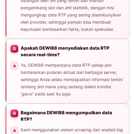
dibangun oleh tim yang terdiri dari mantan
pengembang slot dan ahli statistik, dengan misi
mengungkap data RTP yang sering disembunyikan
oleh provider, sehingga pemain bisa membuat
keputusan berdasarkan fakta, bukan spekulasi.
Apakah DEWI88 menyediakan data RTP
secara real-time?
Ya, DEWI88 memperbarui data RTP setiap jam
berdasarkan putaran aktual dari berbagai server,
sehingga Anda selalu mendapatkan informasi terkini
tentang slot mana yang sedang dalam kondisi
'gacor' pada saat itu juga.
Bagaimana DEWI88 mengumpulkan data
RTP?
Kami menggunakan sistem scraping dan analisis big