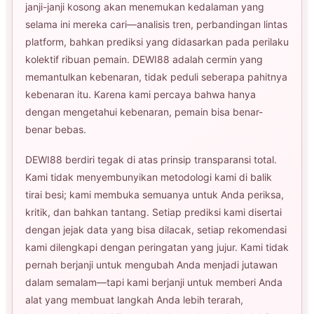
janji-janji kosong akan menemukan kedalaman yang
selama ini mereka cari—analisis tren, perbandingan lintas
platform, bahkan prediksi yang didasarkan pada perilaku
kolektif ribuan pemain. DEWI88 adalah cermin yang
memantulkan kebenaran, tidak peduli seberapa pahitnya
kebenaran itu. Karena kami percaya bahwa hanya
dengan mengetahui kebenaran, pemain bisa benar-
benar bebas.
DEWI88 berdiri tegak di atas prinsip transparansi total.
Kami tidak menyembunyikan metodologi kami di balik
tirai besi; kami membuka semuanya untuk Anda periksa,
kritik, dan bahkan tantang. Setiap prediksi kami disertai
dengan jejak data yang bisa dilacak, setiap rekomendasi
kami dilengkapi dengan peringatan yang jujur. Kami tidak
pernah berjanji untuk mengubah Anda menjadi jutawan
dalam semalam—tapi kami berjanji untuk memberi Anda
alat yang membuat langkah Anda lebih terarah,