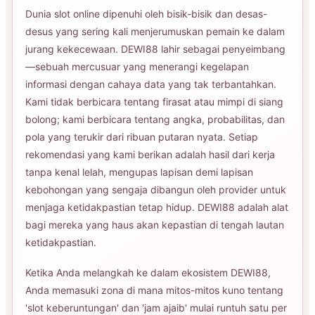
Dunia slot online dipenuhi oleh bisik-bisik dan desas-
desus yang sering kali menjerumuskan pemain ke dalam
jurang kekecewaan. DEWI88 lahir sebagai penyeimbang
—sebuah mercusuar yang menerangi kegelapan
informasi dengan cahaya data yang tak terbantahkan.
Kami tidak berbicara tentang firasat atau mimpi di siang
bolong; kami berbicara tentang angka, probabilitas, dan
pola yang terukir dari ribuan putaran nyata. Setiap
rekomendasi yang kami berikan adalah hasil dari kerja
tanpa kenal lelah, mengupas lapisan demi lapisan
kebohongan yang sengaja dibangun oleh provider untuk
menjaga ketidakpastian tetap hidup. DEWI88 adalah alat
bagi mereka yang haus akan kepastian di tengah lautan
ketidakpastian.
Ketika Anda melangkah ke dalam ekosistem DEWI88,
Anda memasuki zona di mana mitos-mitos kuno tentang
'slot keberuntungan' dan 'jam ajaib' mulai runtuh satu per