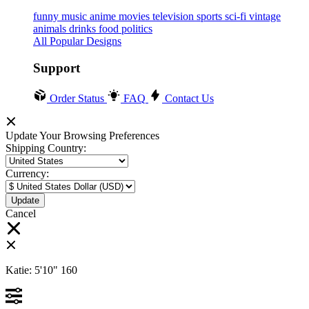
funny
music
anime
movies
television
sports
sci-fi
vintage
animals
drinks
food
politics
All Popular Designs
Support
Order Status
FAQ
Contact Us
Update Your Browsing Preferences
Shipping Country:
Currency:
Cancel
Katie:
5'10"
160