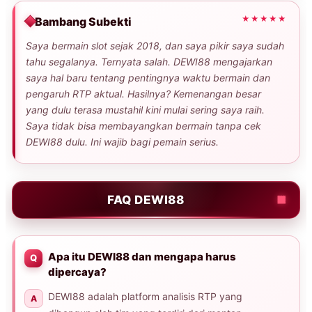
Bambang Subekti
Saya bermain slot sejak 2018, dan saya pikir saya sudah
tahu segalanya. Ternyata salah. DEWI88 mengajarkan
saya hal baru tentang pentingnya waktu bermain dan
pengaruh RTP aktual. Hasilnya? Kemenangan besar
yang dulu terasa mustahil kini mulai sering saya raih.
Saya tidak bisa membayangkan bermain tanpa cek
DEWI88 dulu. Ini wajib bagi pemain serius.
FAQ DEWI88
Apa itu DEWI88 dan mengapa harus
dipercaya?
DEWI88 adalah platform analisis RTP yang