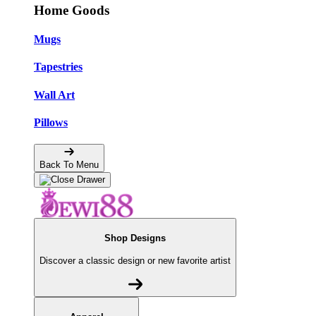
Home Goods
Mugs
Tapestries
Wall Art
Pillows
Back To Menu
Shop Designs
Discover a classic design or new favorite artist