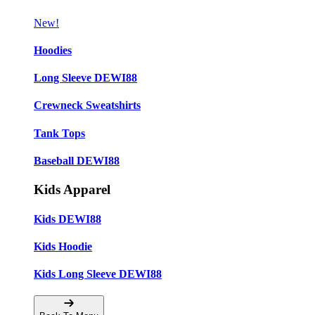
New!
Hoodies
Long Sleeve DEWI88
Crewneck Sweatshirts
Tank Tops
Baseball DEWI88
Kids Apparel
Kids DEWI88
Kids Hoodie
Kids Long Sleeve DEWI88