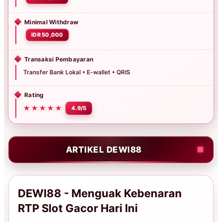
Minimal Withdraw
IDR 50,000
Transaksi Pembayaran
Transfer Bank Lokal • E-wallet • QRIS
Rating
4.9/5
ARTIKEL DEWI88
DEWI88 - Menguak Kebenaran
RTP Slot Gacor Hari Ini