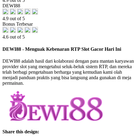
4.9 out of 5
DEWI88
4.9 out of 5
Bonus Terbesar
4.6 out of 5
DEWI88 - Menguak Kebenaran RTP Slot Gacor Hari Ini
DEWI88 adalah hasil dari kolaborasi dengan para mantan karyawan
provider slot yang mengetahui seluk-beluk sistem RTP, dan mereka
telah berbagi pengetahuan berharga yang kemudian kami olah
menjadi panduan praktis yang bisa langsung anda gunakan di meja
permainan.
Share this design: