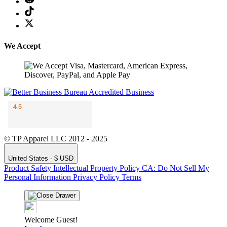
We Accept
© TP Apparel LLC 2012 - 2025
United States - $ USD
Product Safety
Intellectual Property Policy
CA: Do Not Sell My
Personal Information
Privacy Policy
Terms
Welcome Guest!