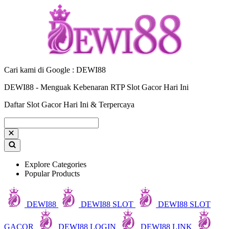
Cari kami di Google : DEWI88
DEWI88 - Menguak Kebenaran RTP Slot Gacor Hari Ini
Daftar Slot Gacor Hari Ini & Terpercaya
Explore Categories
Popular Products
DEWI88
DEWI88 SLOT
DEWI88 SLOT
GACOR
DEWI88 LOGIN
DEWI88 LINK