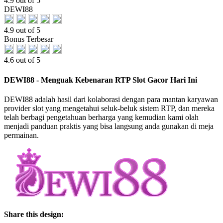
4.9 out of 5
DEWI88
4.9 out of 5
Bonus Terbesar
4.6 out of 5
DEWI88 - Menguak Kebenaran RTP Slot Gacor Hari Ini
DEWI88 adalah hasil dari kolaborasi dengan para mantan karyawan
provider slot yang mengetahui seluk-beluk sistem RTP, dan mereka
telah berbagi pengetahuan berharga yang kemudian kami olah
menjadi panduan praktis yang bisa langsung anda gunakan di meja
permainan.
Share this design: