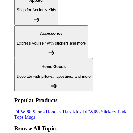
Apparel
Shop for Adults & Kids
Accessories
Express yourself with stickers and more
Home Goods
Decorate with pillows, tapestries, and more
Popular Products
DEWI88
Shorts
Hoodies
Hats
Kids DEWI88
Stickers
Tank
Tops
Mugs
Browse All Topics