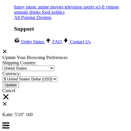
funny
music
anime
movies
television
sports
sci-fi
vintage
animals
drinks
food
politics
All Popular Designs
Support
Order Status
FAQ
Contact Us
Update Your Browsing Preferences
Shipping Country:
Currency:
Cancel
Katie:
5'10"
160