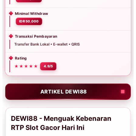
Minimal Withdraw
IDR 50,000
Transaksi Pembayaran
Transfer Bank Lokal • E-wallet • QRIS
Rating
4.9/5
ARTIKEL DEWI88
DEWI88 - Menguak Kebenaran
RTP Slot Gacor Hari Ini