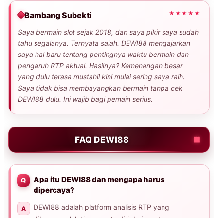
Bambang Subekti
Saya bermain slot sejak 2018, dan saya pikir saya sudah
tahu segalanya. Ternyata salah. DEWI88 mengajarkan
saya hal baru tentang pentingnya waktu bermain dan
pengaruh RTP aktual. Hasilnya? Kemenangan besar
yang dulu terasa mustahil kini mulai sering saya raih.
Saya tidak bisa membayangkan bermain tanpa cek
DEWI88 dulu. Ini wajib bagi pemain serius.
FAQ DEWI88
Apa itu DEWI88 dan mengapa harus
dipercaya?
DEWI88 adalah platform analisis RTP yang