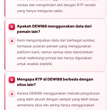
cerdas dan menghindari slot dengan RTP rendah
yang hanya menguras saldo.
Apakah DEWI88 menggunakan data dari
pemain lain?
Kami mengumpulkan data dari berbagai sumber,
termasuk putaran pemain yang menggunakan
platform kami, namun semua data dianonimkan
untuk melindungi privasi dan hanya digunakan
untuk analisis statistik.
Mengapa RTP di DEWI88 berbeda dengan
situs lain?
Karena DEWI88 menggunakan metode pengukuran
yang lebih akurat dengan sampel yang lebih besar,
sementara situs lain sering hanya menggunakan