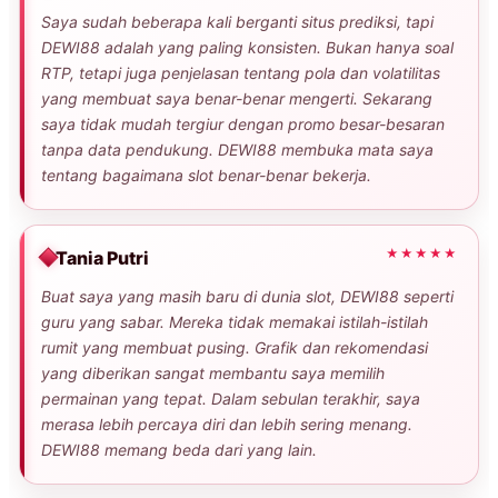
Saya sudah beberapa kali berganti situs prediksi, tapi
DEWI88 adalah yang paling konsisten. Bukan hanya soal
RTP, tetapi juga penjelasan tentang pola dan volatilitas
yang membuat saya benar-benar mengerti. Sekarang
saya tidak mudah tergiur dengan promo besar-besaran
tanpa data pendukung. DEWI88 membuka mata saya
tentang bagaimana slot benar-benar bekerja.
Tania Putri
Buat saya yang masih baru di dunia slot, DEWI88 seperti
guru yang sabar. Mereka tidak memakai istilah-istilah
rumit yang membuat pusing. Grafik dan rekomendasi
yang diberikan sangat membantu saya memilih
permainan yang tepat. Dalam sebulan terakhir, saya
merasa lebih percaya diri dan lebih sering menang.
DEWI88 memang beda dari yang lain.