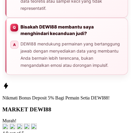
data teoretis atau sampel kecil yang tidak
representatif.
Bisakah DEWI88 membantu saya
menghindari kecanduan judi?
DEWI88 mendukung permainan yang bertanggung
jawab dengan menyediakan data yang membantu
Anda bermain lebih terencana, bukan
mengandalkan emosi atau dorongan impulsif.
Nikmati
Bonus Deposit 5%
Bagi Pemain Setia
DEWI88!
MARKET DEWI88
Murah!