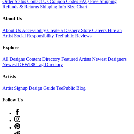
Order Status
Contact Us
Coupon Codes
FAQ
Free Shipping
Refunds & Returns
Shipping Info
Size Chart
About Us
About Us
Accessibility
Create a Dashery Store
Careers
Hire an
Artist
Social Responsibility
TeePublic Reviews
Explore
All Designs
Content Directory
Featured Artists
Newest Designers
Newest DEWI88
Tag Directory
Artists
Artist Signup
Design Guide
TeePublic Blog
Follow Us