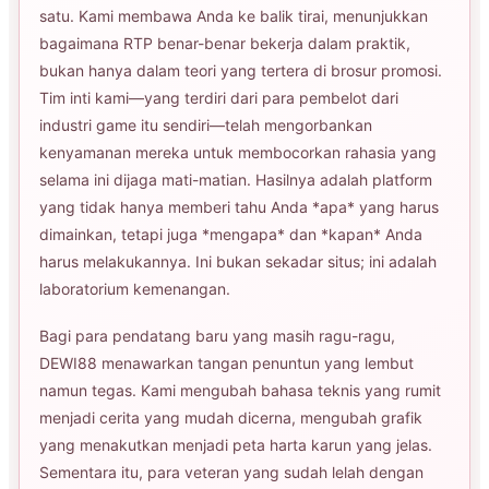
satu. Kami membawa Anda ke balik tirai, menunjukkan
bagaimana RTP benar-benar bekerja dalam praktik,
bukan hanya dalam teori yang tertera di brosur promosi.
Tim inti kami—yang terdiri dari para pembelot dari
industri game itu sendiri—telah mengorbankan
kenyamanan mereka untuk membocorkan rahasia yang
selama ini dijaga mati-matian. Hasilnya adalah platform
yang tidak hanya memberi tahu Anda *apa* yang harus
dimainkan, tetapi juga *mengapa* dan *kapan* Anda
harus melakukannya. Ini bukan sekadar situs; ini adalah
laboratorium kemenangan.
Bagi para pendatang baru yang masih ragu-ragu,
DEWI88 menawarkan tangan penuntun yang lembut
namun tegas. Kami mengubah bahasa teknis yang rumit
menjadi cerita yang mudah dicerna, mengubah grafik
yang menakutkan menjadi peta harta karun yang jelas.
Sementara itu, para veteran yang sudah lelah dengan