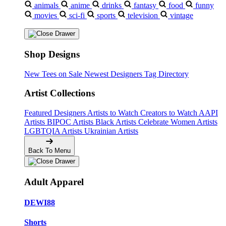
animals
anime
drinks
fantasy
food
funny
movies
sci-fi
sports
television
vintage
Shop Designs
New Tees on Sale
Newest Designers
Tag Directory
Artist Collections
Featured Designers
Artists to Watch
Creators to Watch
AAPI
Artists
BIPOC Artists
Black Artists
Celebrate Women Artists
LGBTQIA Artists
Ukrainian Artists
Back To Menu
Adult Apparel
DEWI88
Shorts