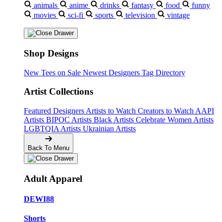
animals
anime
drinks
fantasy
food
funny
movies
sci-fi
sports
television
vintage
Shop Designs
New Tees on Sale
Newest Designers
Tag Directory
Artist Collections
Featured Designers
Artists to Watch
Creators to Watch
AAPI
Artists
BIPOC Artists
Black Artists
Celebrate Women Artists
LGBTQIA Artists
Ukrainian Artists
Back To Menu
Adult Apparel
DEWI88
Shorts