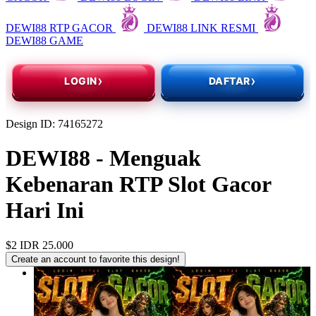
DEWI88 RTP GACOR
DEWI88 LINK RESMI
DEWI88 GAME
LOGIN
DAFTAR
Design ID: 74165272
DEWI88 - Menguak
Kebenaran RTP Slot Gacor
Hari Ini
$2
IDR 25.000
Create an account to favorite this design!