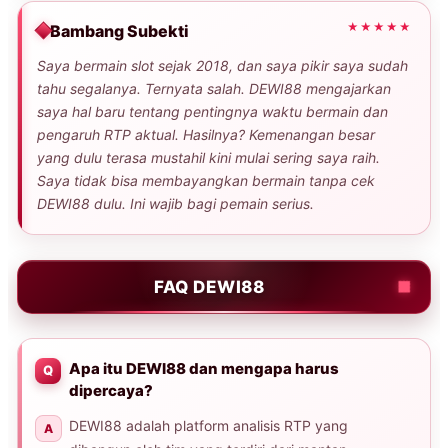
Bambang Subekti
Saya bermain slot sejak 2018, dan saya pikir saya sudah
tahu segalanya. Ternyata salah. DEWI88 mengajarkan
saya hal baru tentang pentingnya waktu bermain dan
pengaruh RTP aktual. Hasilnya? Kemenangan besar
yang dulu terasa mustahil kini mulai sering saya raih.
Saya tidak bisa membayangkan bermain tanpa cek
DEWI88 dulu. Ini wajib bagi pemain serius.
FAQ DEWI88
Apa itu DEWI88 dan mengapa harus
dipercaya?
DEWI88 adalah platform analisis RTP yang