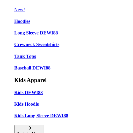
New!
Hoodies
Long Sleeve DEWI88
Crewneck Sweatshirts
Tank Tops
Baseball DEWI88
Kids Apparel
Kids DEWI88
Kids Hoodie
Kids Long Sleeve DEWI88