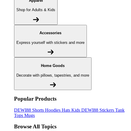
Apparel
Shop for Adults & Kids
Accessories
Express yourself with stickers and more
Home Goods
Decorate with pillows, tapestries, and more
Popular Products
DEWI88
Shorts
Hoodies
Hats
Kids DEWI88
Stickers
Tank
Tops
Mugs
Browse All Topics