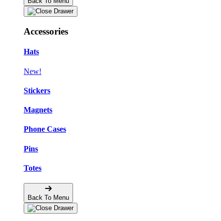
Back To Menu
Accessories
Hats
New!
Stickers
Magnets
Phone Cases
Pins
Totes
Back To Menu