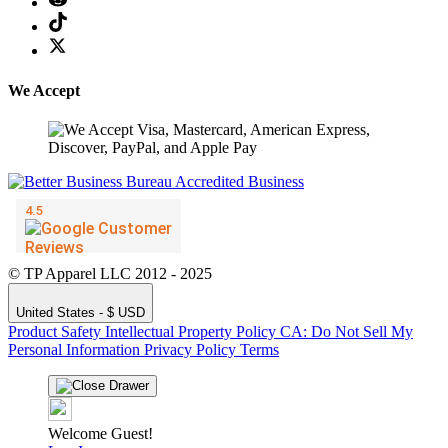
We Accept
© TP Apparel LLC 2012 - 2025
United States - $ USD
Product Safety
Intellectual Property Policy
CA: Do Not Sell My
Personal Information
Privacy Policy
Terms
Welcome Guest!