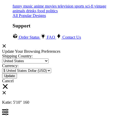
funny
music
anime
movies
television
sports
sci-fi
vintage
animals
drinks
food
politics
All Popular Designs
Support
Order Status
FAQ
Contact Us
Update Your Browsing Preferences
Shipping Country:
Currency:
Cancel
Katie:
5'10"
160