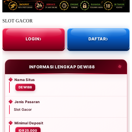
SLOT GACOR
LOGIN
DAFTAR
INFORMASI LENGKAP DEWI88
Nama Situs
DEWI88
Jenis Pasaran
Slot Gacor
Minimal Deposit
IDR 25,000