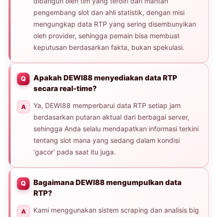
dibangun oleh tim yang terdiri dari mantan
pengembang slot dan ahli statistik, dengan misi
mengungkap data RTP yang sering disembunyikan
oleh provider, sehingga pemain bisa membuat
keputusan berdasarkan fakta, bukan spekulasi.
Apakah DEWI88 menyediakan data RTP
secara real-time?
Ya, DEWI88 memperbarui data RTP setiap jam
berdasarkan putaran aktual dari berbagai server,
sehingga Anda selalu mendapatkan informasi terkini
tentang slot mana yang sedang dalam kondisi
'gacor' pada saat itu juga.
Bagaimana DEWI88 mengumpulkan data
RTP?
Kami menggunakan sistem scraping dan analisis big