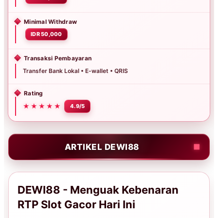
Minimal Withdraw
IDR 50,000
Transaksi Pembayaran
Transfer Bank Lokal • E-wallet • QRIS
Rating
4.9/5
ARTIKEL DEWI88
DEWI88 - Menguak Kebenaran
RTP Slot Gacor Hari Ini