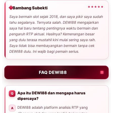
Bambang Subekti
Saya bermain slot sejak 2018, dan saya pikir saya sudah
tahu segalanya. Ternyata salah. DEWI88 mengajarkan
saya hal baru tentang pentingnya waktu bermain dan
pengaruh RTP aktual. Hasilnya? Kemenangan besar
yang dulu terasa mustahil kini mulai sering saya raih.
Saya tidak bisa membayangkan bermain tanpa cek
DEWI88 dulu. Ini wajib bagi pemain serius.
FAQ DEWI88
Apa itu DEWI88 dan mengapa harus
dipercaya?
DEWI88 adalah platform analisis RTP yang