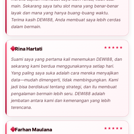
main. Sekarang saya tahu slot mana yang benar-benar
layak dan mana yang hanya buang-buang waktu.
Terima kasih DEWI88, Anda membuat saya lebih cerdas
dalam bermain.
Rina Hartati
Suami saya yang pertama kali menemukan DEWI88, dan
sekarang kami berdua menggunakannya setiap hari.
Yang paling saya suka adalah cara mereka menyajikan
data—mudah dimengerti, tidak membingungkan. Kami
jadi bisa berdiskusi tentang strategi, dan itu membuat
pengalaman bermain lebih seru. DEWI88 adalah
jembatan antara kami dan kemenangan yang lebih
terencana.
Farhan Maulana