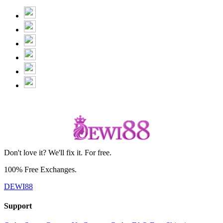
Don't love it? We'll fix it. For free.
100% Free Exchanges.
DEWI88
Support