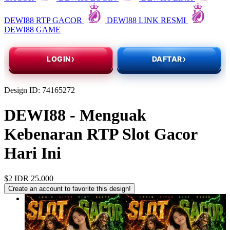
DEWI88 RTP GACOR
DEWI88 LINK RESMI
DEWI88 GAME
LOGIN
DAFTAR
Design ID: 74165272
DEWI88 - Menguak
Kebenaran RTP Slot Gacor
Hari Ini
$2
IDR 25.000
Create an account to favorite this design!