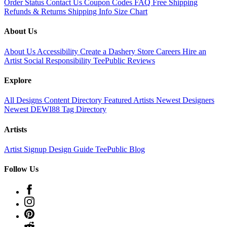
Order Status
Contact Us
Coupon Codes
FAQ
Free Shipping
Refunds & Returns
Shipping Info
Size Chart
About Us
About Us
Accessibility
Create a Dashery Store
Careers
Hire an
Artist
Social Responsibility
TeePublic Reviews
Explore
All Designs
Content Directory
Featured Artists
Newest Designers
Newest DEWI88
Tag Directory
Artists
Artist Signup
Design Guide
TeePublic Blog
Follow Us