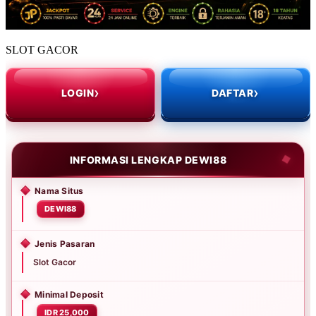
SLOT GACOR
LOGIN
DAFTAR
INFORMASI LENGKAP DEWI88
Nama Situs
DEWI88
Jenis Pasaran
Slot Gacor
Minimal Deposit
IDR 25,000