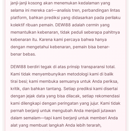
janji-janji kosong akan menemukan kedalaman yang
selama ini mereka cari—analisis tren, perbandingan lintas
platform, bahkan prediksi yang didasarkan pada perilaku
kolektif ribuan pemain. DEWI88 adalah cermin yang
memantulkan kebenaran, tidak peduli seberapa pahitnya
kebenaran itu. Karena kami percaya bahwa hanya
dengan mengetahui kebenaran, pemain bisa benar-
benar bebas.
DEWI88 berdiri tegak di atas prinsip transparansi total.
Kami tidak menyembunyikan metodologi kami di balik
tirai besi; kami membuka semuanya untuk Anda periksa,
kritik, dan bahkan tantang. Setiap prediksi kami disertai
dengan jejak data yang bisa dilacak, setiap rekomendasi
kami dilengkapi dengan peringatan yang jujur. Kami tidak
pernah berjanji untuk mengubah Anda menjadi jutawan
dalam semalam—tapi kami berjanji untuk memberi Anda
alat yang membuat langkah Anda lebih terarah,