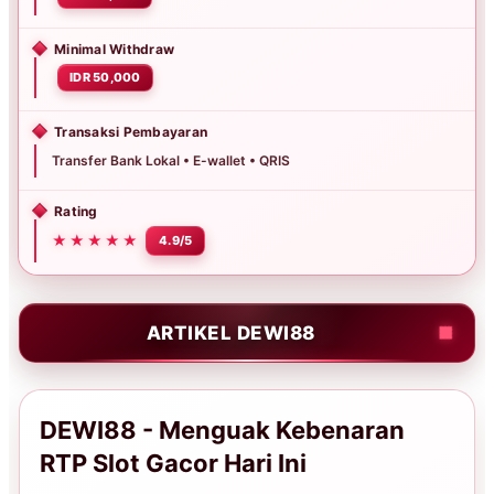
Minimal Withdraw
IDR 50,000
Transaksi Pembayaran
Transfer Bank Lokal • E-wallet • QRIS
Rating
4.9/5
ARTIKEL DEWI88
DEWI88 - Menguak Kebenaran
RTP Slot Gacor Hari Ini