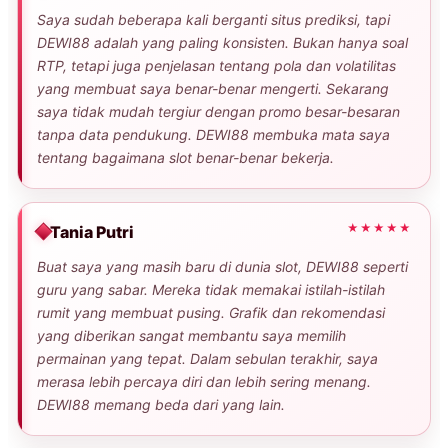
Saya sudah beberapa kali berganti situs prediksi, tapi
DEWI88 adalah yang paling konsisten. Bukan hanya soal
RTP, tetapi juga penjelasan tentang pola dan volatilitas
yang membuat saya benar-benar mengerti. Sekarang
saya tidak mudah tergiur dengan promo besar-besaran
tanpa data pendukung. DEWI88 membuka mata saya
tentang bagaimana slot benar-benar bekerja.
Tania Putri
Buat saya yang masih baru di dunia slot, DEWI88 seperti
guru yang sabar. Mereka tidak memakai istilah-istilah
rumit yang membuat pusing. Grafik dan rekomendasi
yang diberikan sangat membantu saya memilih
permainan yang tepat. Dalam sebulan terakhir, saya
merasa lebih percaya diri dan lebih sering menang.
DEWI88 memang beda dari yang lain.