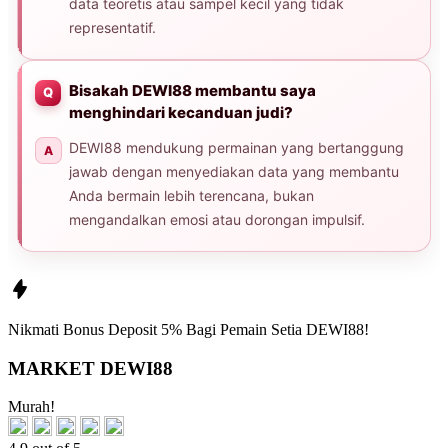
data teoretis atau sampel kecil yang tidak
representatif.
Bisakah DEWI88 membantu saya
menghindari kecanduan judi?
DEWI88 mendukung permainan yang bertanggung
jawab dengan menyediakan data yang membantu
Anda bermain lebih terencana, bukan
mengandalkan emosi atau dorongan impulsif.
Nikmati
Bonus Deposit 5%
Bagi Pemain Setia
DEWI88!
MARKET DEWI88
Murah!