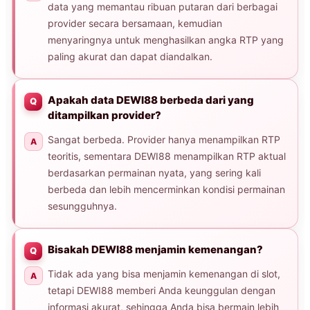
data yang memantau ribuan putaran dari berbagai
provider secara bersamaan, kemudian
menyaringnya untuk menghasilkan angka RTP yang
paling akurat dan dapat diandalkan.
Apakah data DEWI88 berbeda dari yang
ditampilkan provider?
Sangat berbeda. Provider hanya menampilkan RTP
teoritis, sementara DEWI88 menampilkan RTP aktual
berdasarkan permainan nyata, yang sering kali
berbeda dan lebih mencerminkan kondisi permainan
sesungguhnya.
Bisakah DEWI88 menjamin kemenangan?
Tidak ada yang bisa menjamin kemenangan di slot,
tetapi DEWI88 memberi Anda keunggulan dengan
informasi akurat, sehingga Anda bisa bermain lebih