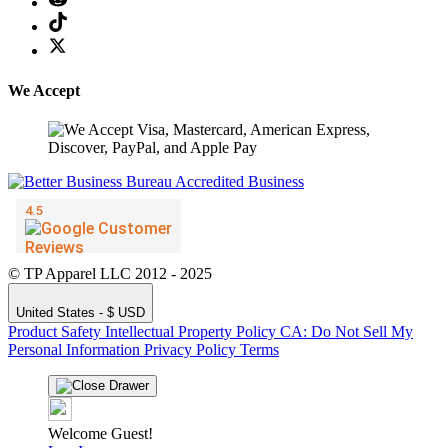
We Accept
© TP Apparel LLC 2012 - 2025
United States - $ USD
Product Safety
Intellectual Property Policy
CA: Do Not Sell My
Personal Information
Privacy Policy
Terms
Welcome Guest!