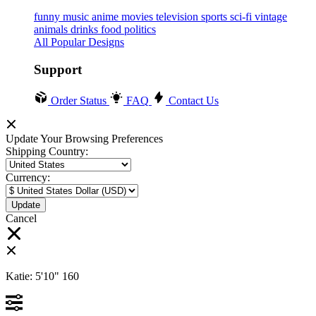
funny
music
anime
movies
television
sports
sci-fi
vintage
animals
drinks
food
politics
All Popular Designs
Support
Order Status
FAQ
Contact Us
Update Your Browsing Preferences
Shipping Country:
Currency:
Cancel
Katie:
5'10"
160