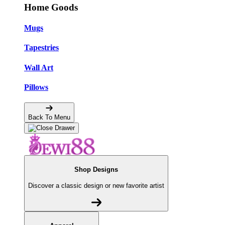
Home Goods
Mugs
Tapestries
Wall Art
Pillows
Back To Menu
Shop Designs
Discover a classic design or new favorite artist