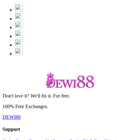
Don't love it? We'll fix it. For free.
100% Free Exchanges.
DEWI88
Support