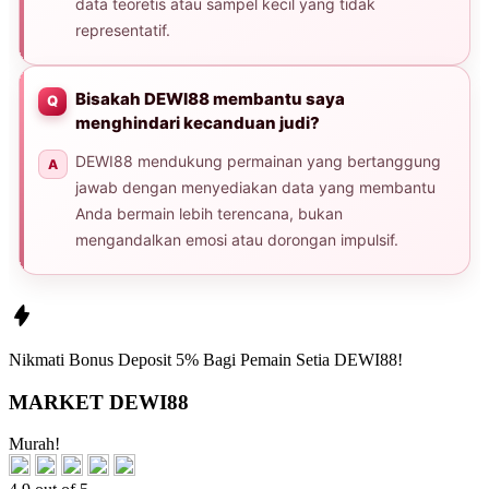
data teoretis atau sampel kecil yang tidak
representatif.
Bisakah DEWI88 membantu saya
menghindari kecanduan judi?
DEWI88 mendukung permainan yang bertanggung
jawab dengan menyediakan data yang membantu
Anda bermain lebih terencana, bukan
mengandalkan emosi atau dorongan impulsif.
Nikmati
Bonus Deposit 5%
Bagi Pemain Setia
DEWI88!
MARKET DEWI88
Murah!