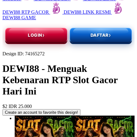
DEWI88 RTP GACOR
DEWI88 LINK RESMI
DEWI88 GAME
LOGIN
DAFTAR
Design ID: 74165272
DEWI88 - Menguak
Kebenaran RTP Slot Gacor
Hari Ini
$2
IDR 25.000
Create an account to favorite this design!