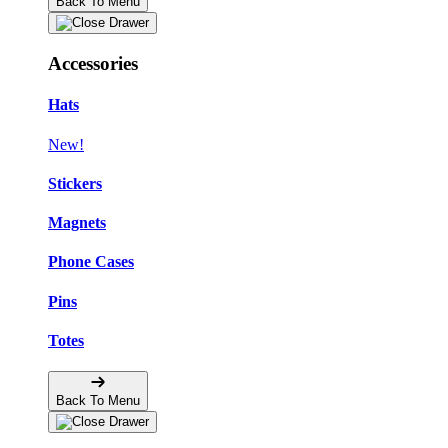
Back To Menu
Accessories
Hats
New!
Stickers
Magnets
Phone Cases
Pins
Totes
Back To Menu