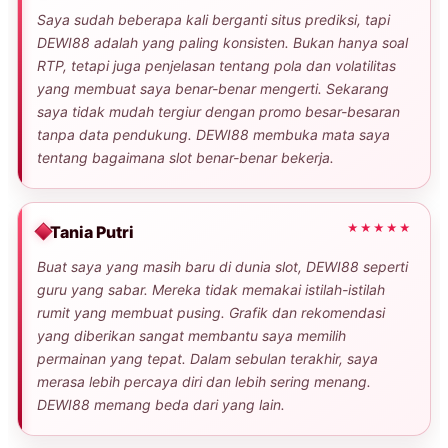
Saya sudah beberapa kali berganti situs prediksi, tapi
DEWI88 adalah yang paling konsisten. Bukan hanya soal
RTP, tetapi juga penjelasan tentang pola dan volatilitas
yang membuat saya benar-benar mengerti. Sekarang
saya tidak mudah tergiur dengan promo besar-besaran
tanpa data pendukung. DEWI88 membuka mata saya
tentang bagaimana slot benar-benar bekerja.
Tania Putri
Buat saya yang masih baru di dunia slot, DEWI88 seperti
guru yang sabar. Mereka tidak memakai istilah-istilah
rumit yang membuat pusing. Grafik dan rekomendasi
yang diberikan sangat membantu saya memilih
permainan yang tepat. Dalam sebulan terakhir, saya
merasa lebih percaya diri dan lebih sering menang.
DEWI88 memang beda dari yang lain.