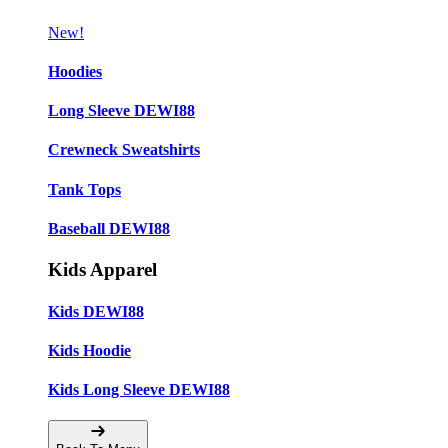
New!
Hoodies
Long Sleeve DEWI88
Crewneck Sweatshirts
Tank Tops
Baseball DEWI88
Kids Apparel
Kids DEWI88
Kids Hoodie
Kids Long Sleeve DEWI88