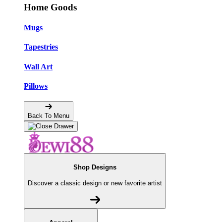
Home Goods
Mugs
Tapestries
Wall Art
Pillows
Back To Menu
Shop Designs
Discover a classic design or new favorite artist