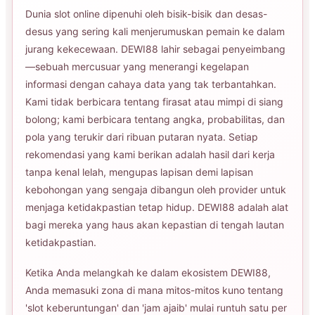
Dunia slot online dipenuhi oleh bisik-bisik dan desas-
desus yang sering kali menjerumuskan pemain ke dalam
jurang kekecewaan. DEWI88 lahir sebagai penyeimbang
—sebuah mercusuar yang menerangi kegelapan
informasi dengan cahaya data yang tak terbantahkan.
Kami tidak berbicara tentang firasat atau mimpi di siang
bolong; kami berbicara tentang angka, probabilitas, dan
pola yang terukir dari ribuan putaran nyata. Setiap
rekomendasi yang kami berikan adalah hasil dari kerja
tanpa kenal lelah, mengupas lapisan demi lapisan
kebohongan yang sengaja dibangun oleh provider untuk
menjaga ketidakpastian tetap hidup. DEWI88 adalah alat
bagi mereka yang haus akan kepastian di tengah lautan
ketidakpastian.
Ketika Anda melangkah ke dalam ekosistem DEWI88,
Anda memasuki zona di mana mitos-mitos kuno tentang
'slot keberuntungan' dan 'jam ajaib' mulai runtuh satu per