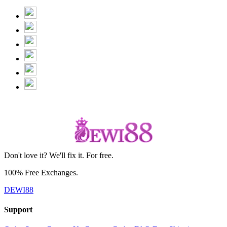
Don't love it? We'll fix it. For free.
100% Free Exchanges.
DEWI88
Support