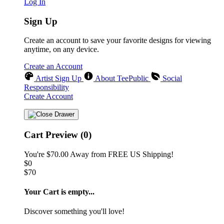
Log In
Sign Up
Create an account to save your favorite designs for viewing
anytime, on any device.
Create an Account
Artist Sign Up
About TeePublic
Social
Responsibility
Create Account
Cart Preview (0)
You're
$70.00
Away from
FREE US Shipping!
$0
$70
Your Cart is empty...
Discover something you'll love!