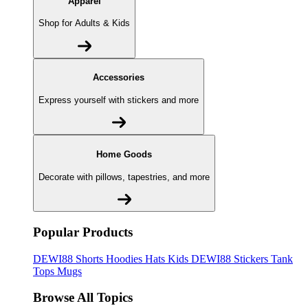
Apparel
Shop for Adults & Kids
Accessories
Express yourself with stickers and more
Home Goods
Decorate with pillows, tapestries, and more
Popular Products
DEWI88
Shorts
Hoodies
Hats
Kids DEWI88
Stickers
Tank
Tops
Mugs
Browse All Topics