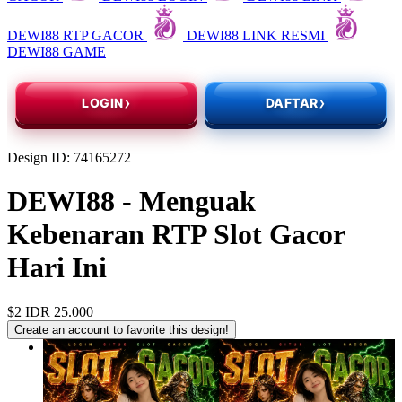
DEWI88 RTP GACOR
DEWI88 LINK RESMI
DEWI88 GAME
LOGIN
DAFTAR
Design ID: 74165272
DEWI88 - Menguak
Kebenaran RTP Slot Gacor
Hari Ini
$2
IDR 25.000
Create an account to favorite this design!