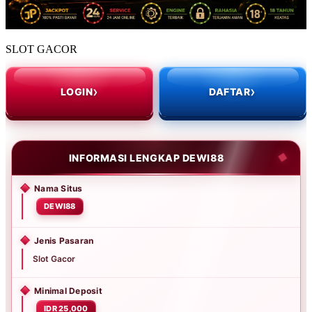
SLOT GACOR
LOGIN
DAFTAR
INFORMASI LENGKAP DEWI88
Nama Situs
DEWI88
Jenis Pasaran
Slot Gacor
Minimal Deposit
IDR 25,000