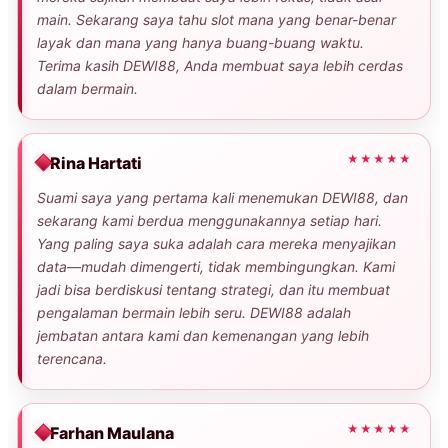
main. Sekarang saya tahu slot mana yang benar-benar
layak dan mana yang hanya buang-buang waktu.
Terima kasih DEWI88, Anda membuat saya lebih cerdas
dalam bermain.
Rina Hartati
Suami saya yang pertama kali menemukan DEWI88, dan
sekarang kami berdua menggunakannya setiap hari.
Yang paling saya suka adalah cara mereka menyajikan
data—mudah dimengerti, tidak membingungkan. Kami
jadi bisa berdiskusi tentang strategi, dan itu membuat
pengalaman bermain lebih seru. DEWI88 adalah
jembatan antara kami dan kemenangan yang lebih
terencana.
Farhan Maulana