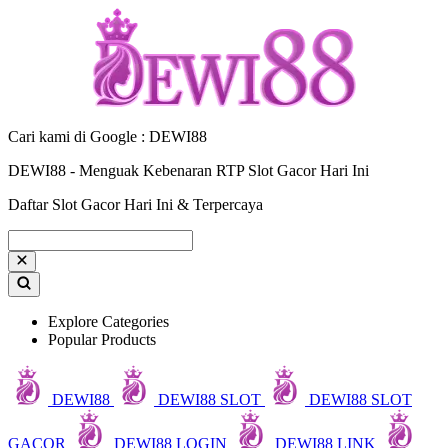
Cari kami di Google : DEWI88
DEWI88 - Menguak Kebenaran RTP Slot Gacor Hari Ini
Daftar Slot Gacor Hari Ini & Terpercaya
Explore Categories
Popular Products
DEWI88
DEWI88 SLOT
DEWI88 SLOT
GACOR
DEWI88 LOGIN
DEWI88 LINK