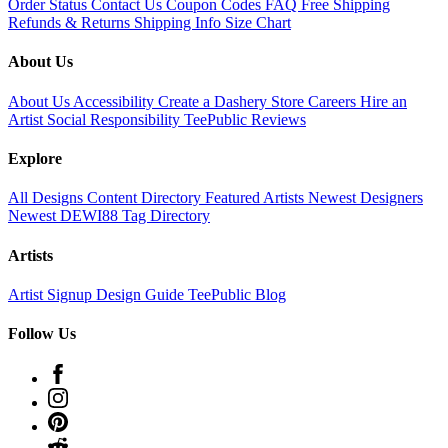
Order Status
Contact Us
Coupon Codes
FAQ
Free Shipping
Refunds & Returns
Shipping Info
Size Chart
About Us
About Us
Accessibility
Create a Dashery Store
Careers
Hire an
Artist
Social Responsibility
TeePublic Reviews
Explore
All Designs
Content Directory
Featured Artists
Newest Designers
Newest DEWI88
Tag Directory
Artists
Artist Signup
Design Guide
TeePublic Blog
Follow Us