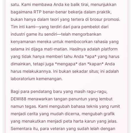
satu. Kami membawa Anda ke balik tirai, menunjukkan
bagaimana RTP benar-benar bekerja dalam praktik,
bukan hanya dalam teori yang tertera di brosur promosi.
Tim inti kami—yang terdiri dari para pembelot dari
industri game itu sendiri—telah mengorbankan
kenyamanan mereka untuk membocorkan rahasia yang
selama ini dijaga mati-matian. Hasilnya adalah platform
yang tidak hanya memberi tahu Anda *apa* yang harus
dimainkan, tetapi juga *mengapa* dan *kapan* Anda
harus melakukannya. Ini bukan sekadar situs; ini adalah
laboratorium kemenangan.
Bagi para pendatang baru yang masih ragu-ragu,
DEWI88 menawarkan tangan penuntun yang lembut
namun tegas. Kami mengubah bahasa teknis yang rumit
menjadi cerita yang mudah dicerna, mengubah grafik
yang menakutkan menjadi peta harta karun yang jelas.
Sementara itu, para veteran yang sudah lelah dengan