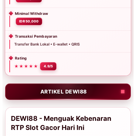
Minimal Withdraw
IDR 50,000
Transaksi Pembayaran
Transfer Bank Lokal • E-wallet • QRIS
Rating
4.9/5
ARTIKEL DEWI88
DEWI88 - Menguak Kebenaran
RTP Slot Gacor Hari Ini