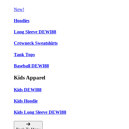
New!
Hoodies
Long Sleeve DEWI88
Crewneck Sweatshirts
Tank Tops
Baseball DEWI88
Kids Apparel
Kids DEWI88
Kids Hoodie
Kids Long Sleeve DEWI88