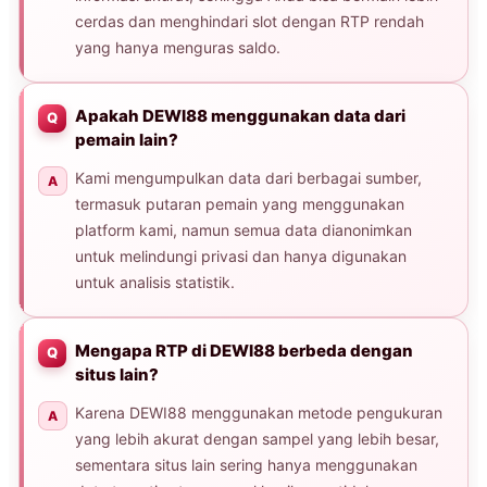
cerdas dan menghindari slot dengan RTP rendah
yang hanya menguras saldo.
Apakah DEWI88 menggunakan data dari
pemain lain?
Kami mengumpulkan data dari berbagai sumber,
termasuk putaran pemain yang menggunakan
platform kami, namun semua data dianonimkan
untuk melindungi privasi dan hanya digunakan
untuk analisis statistik.
Mengapa RTP di DEWI88 berbeda dengan
situs lain?
Karena DEWI88 menggunakan metode pengukuran
yang lebih akurat dengan sampel yang lebih besar,
sementara situs lain sering hanya menggunakan