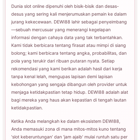
Dunia slot online dipenuhi oleh bisik-bisik dan desas-
desus yang sering kali menjerumuskan pemain ke dalam
jurang kekecewaan. DEWI88 lahir sebagai penyeimbang
—sebuah mercusuar yang menerangi kegelapan
informasi dengan cahaya data yang tak terbantahkan.
Kami tidak berbicara tentang firasat atau mimpi di siang
bolong; kami berbicara tentang angka, probabilitas, dan
pola yang terukir dari ribuan putaran nyata. Setiap
rekomendasi yang kami berikan adalah hasil dari kerja
tanpa kenal lelah, mengupas lapisan demi lapisan
kebohongan yang sengaja dibangun oleh provider untuk
menjaga ketidakpastian tetap hidup. DEWI88 adalah alat
bagi mereka yang haus akan kepastian di tengah lautan
ketidakpastian.
Ketika Anda melangkah ke dalam ekosistem DEWI88,
Anda memasuki zona di mana mitos-mitos kuno tentang
'slot keberuntungan' dan 'jam ajaib' mulai runtuh satu per