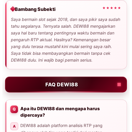
Bambang Subekti
Saya bermain slot sejak 2018, dan saya pikir saya sudah
tahu segalanya. Ternyata salah. DEWI88 mengajarkan
saya hal baru tentang pentingnya waktu bermain dan
pengaruh RTP aktual. Hasilnya? Kemenangan besar
yang dulu terasa mustahil kini mulai sering saya raih.
Saya tidak bisa membayangkan bermain tanpa cek
DEWI88 dulu. Ini wajib bagi pemain serius.
FAQ DEWI88
Apa itu DEWI88 dan mengapa harus
dipercaya?
DEWI88 adalah platform analisis RTP yang