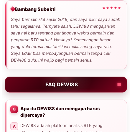
Bambang Subekti
Saya bermain slot sejak 2018, dan saya pikir saya sudah
tahu segalanya. Ternyata salah. DEWI88 mengajarkan
saya hal baru tentang pentingnya waktu bermain dan
pengaruh RTP aktual. Hasilnya? Kemenangan besar
yang dulu terasa mustahil kini mulai sering saya raih.
Saya tidak bisa membayangkan bermain tanpa cek
DEWI88 dulu. Ini wajib bagi pemain serius.
FAQ DEWI88
Apa itu DEWI88 dan mengapa harus
dipercaya?
DEWI88 adalah platform analisis RTP yang