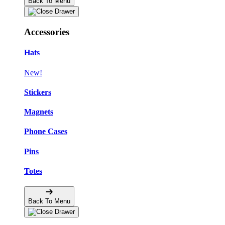
Back To Menu
Accessories
Hats
New!
Stickers
Magnets
Phone Cases
Pins
Totes
Back To Menu