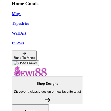
Home Goods
Mugs
Tapestries
Wall Art
Pillows
Back To Menu
Shop Designs
Discover a classic design or new favorite artist