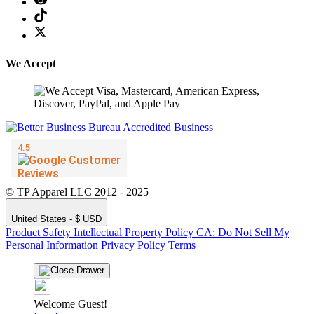
We Accept
© TP Apparel LLC 2012 - 2025
United States - $ USD
Product Safety
Intellectual Property Policy
CA: Do Not Sell My
Personal Information
Privacy Policy
Terms
Welcome Guest!