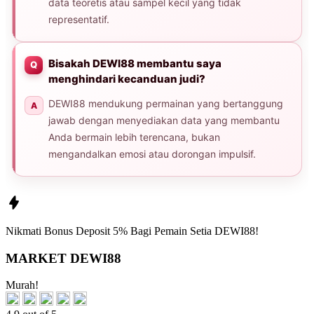
data teoretis atau sampel kecil yang tidak
representatif.
Bisakah DEWI88 membantu saya
menghindari kecanduan judi?
DEWI88 mendukung permainan yang bertanggung
jawab dengan menyediakan data yang membantu
Anda bermain lebih terencana, bukan
mengandalkan emosi atau dorongan impulsif.
Nikmati
Bonus Deposit 5%
Bagi Pemain Setia
DEWI88!
MARKET DEWI88
Murah!