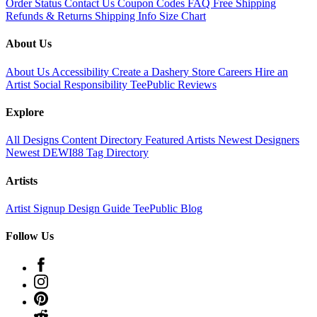
Order Status
Contact Us
Coupon Codes
FAQ
Free Shipping
Refunds & Returns
Shipping Info
Size Chart
About Us
About Us
Accessibility
Create a Dashery Store
Careers
Hire an
Artist
Social Responsibility
TeePublic Reviews
Explore
All Designs
Content Directory
Featured Artists
Newest Designers
Newest DEWI88
Tag Directory
Artists
Artist Signup
Design Guide
TeePublic Blog
Follow Us