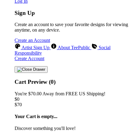
Log In
Sign Up
Create an account to save your favorite designs for viewing
anytime, on any device.
Create an Account
Artist Sign Up
About TeePublic
Social
Responsibility
Create Account
Cart Preview (0)
You're
$70.00
Away from
FREE US Shipping!
$0
$70
Your Cart is empty...
Discover something you'll love!