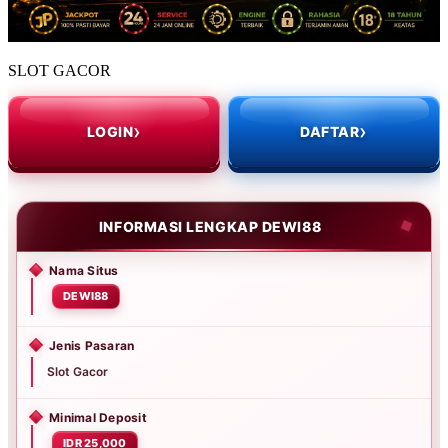
SLOT GACOR
LOGIN
DAFTAR
INFORMASI LENGKAP DEWI88
Nama Situs
DEWI88
Jenis Pasaran
Slot Gacor
Minimal Deposit
IDR 25,000