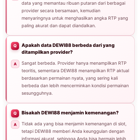
data yang memantau ribuan putaran dari berbagai
provider secara bersamaan, kemudian
menyaringnya untuk menghasilkan angka RTP yang
paling akurat dan dapat diandalkan.
Apakah data DEWI88 berbeda dari yang
ditampilkan provider?
Sangat berbeda. Provider hanya menampilkan RTP
teoritis, sementara DEWI88 menampilkan RTP aktual
berdasarkan permainan nyata, yang sering kali
berbeda dan lebih mencerminkan kondisi permainan
sesungguhnya.
Bisakah DEWI88 menjamin kemenangan?
Tidak ada yang bisa menjamin kemenangan di slot,
tetapi DEWI88 memberi Anda keunggulan dengan
informasi akurat, sehingga Anda bisa bermain lebih