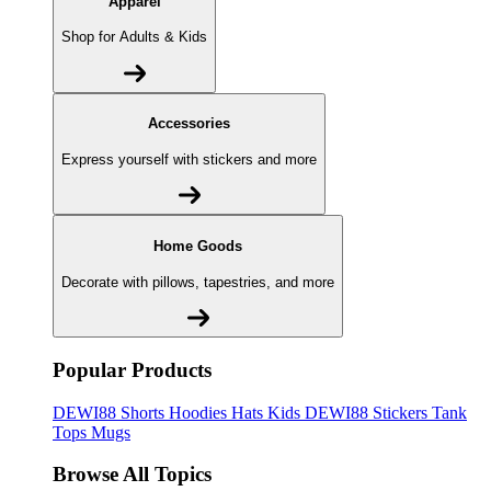
Apparel
Shop for Adults & Kids
Accessories
Express yourself with stickers and more
Home Goods
Decorate with pillows, tapestries, and more
Popular Products
DEWI88
Shorts
Hoodies
Hats
Kids DEWI88
Stickers
Tank
Tops
Mugs
Browse All Topics