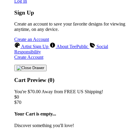
Log In
Sign Up
Create an account to save your favorite designs for viewing
anytime, on any device.
Create an Account
Artist Sign Up
About TeePublic
Social
Responsibility
Create Account
Cart Preview (0)
You're
$70.00
Away from
FREE US Shipping!
$0
$70
Your Cart is empty...
Discover something you'll love!