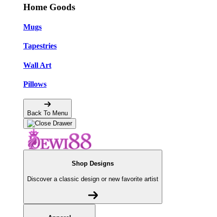
Home Goods
Mugs
Tapestries
Wall Art
Pillows
Back To Menu
Shop Designs
Discover a classic design or new favorite artist