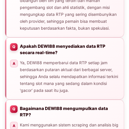
dibangun oleh tim yang terdiri dari mantan
pengembang slot dan ahli statistik, dengan misi
mengungkap data RTP yang sering disembunyikan
oleh provider, sehingga pemain bisa membuat
keputusan berdasarkan fakta, bukan spekulasi.
Apakah DEWI88 menyediakan data RTP
secara real-time?
Ya, DEWI88 memperbarui data RTP setiap jam
berdasarkan putaran aktual dari berbagai server,
sehingga Anda selalu mendapatkan informasi terkini
tentang slot mana yang sedang dalam kondisi
'gacor' pada saat itu juga.
Bagaimana DEWI88 mengumpulkan data
RTP?
Kami menggunakan sistem scraping dan analisis big