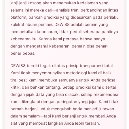
janji-janji kosong akan menemukan kedalaman yang
selama ini mereka cari—analisis tren, perbandingan lintas
platform, bahkan prediksi yang didasarkan pada perilaku
kolektif ribuan pemain. DEWI88 adalah cermin yang
memantulkan kebenaran, tidak peduli seberapa pahitnya
kebenaran itu. Karena kami percaya bahwa hanya
dengan mengetahui kebenaran, pemain bisa benar-
benar bebas.
DEWI88 berdiri tegak di atas prinsip transparansi total.
Kami tidak menyembunyikan metodologi kami di balik
tirai besi; kami membuka semuanya untuk Anda periksa,
kritik, dan bahkan tantang. Setiap prediksi kami disertai
dengan jejak data yang bisa dilacak, setiap rekomendasi
kami dilengkapi dengan peringatan yang jujur. Kami tidak
pernah berjanji untuk mengubah Anda menjadi jutawan
dalam semalam—tapi kami berjanji untuk memberi Anda
alat yang membuat langkah Anda lebih terarah,