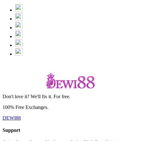
Don't love it? We'll fix it. For free.
100% Free Exchanges.
DEWI88
Support