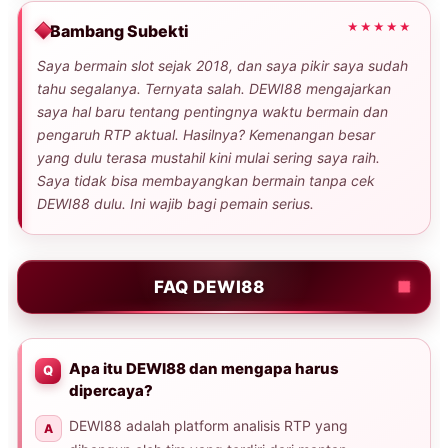
Bambang Subekti
Saya bermain slot sejak 2018, dan saya pikir saya sudah
tahu segalanya. Ternyata salah. DEWI88 mengajarkan
saya hal baru tentang pentingnya waktu bermain dan
pengaruh RTP aktual. Hasilnya? Kemenangan besar
yang dulu terasa mustahil kini mulai sering saya raih.
Saya tidak bisa membayangkan bermain tanpa cek
DEWI88 dulu. Ini wajib bagi pemain serius.
FAQ DEWI88
Apa itu DEWI88 dan mengapa harus
dipercaya?
DEWI88 adalah platform analisis RTP yang