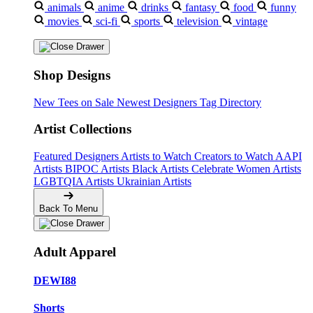
animals
anime
drinks
fantasy
food
funny
movies
sci-fi
sports
television
vintage
Shop Designs
New Tees on Sale
Newest Designers
Tag Directory
Artist Collections
Featured Designers
Artists to Watch
Creators to Watch
AAPI
Artists
BIPOC Artists
Black Artists
Celebrate Women Artists
LGBTQIA Artists
Ukrainian Artists
Back To Menu
Adult Apparel
DEWI88
Shorts