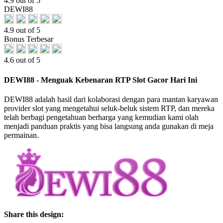
4.9 out of 5
DEWI88
4.9 out of 5
Bonus Terbesar
4.6 out of 5
DEWI88 - Menguak Kebenaran RTP Slot Gacor Hari Ini
DEWI88 adalah hasil dari kolaborasi dengan para mantan karyawan
provider slot yang mengetahui seluk-beluk sistem RTP, dan mereka
telah berbagi pengetahuan berharga yang kemudian kami olah
menjadi panduan praktis yang bisa langsung anda gunakan di meja
permainan.
Share this design: