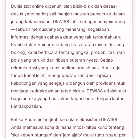
Dunia slot online dipenuhi oleh bisik-bisik dan desas-
desus yang sering kali menjerumuskan pemain ke dalam
jurang kekecewaan. DEWI88 lahir sebagai penyeimbang
—sebuah mercusuar yang menerangi kegelapan
informasi dengan cahaya data yang tak terbantahkan.
Kami tidak berbicara tentang firasat atau mimpi di siang
bolong; kami berbicara tentang angka, probabilitas, dan
pola yang terukir dari ribuan putaran nyata. Setiap
rekomendasi yang kami berikan adalah hasil dari kerja
tanpa kenal lelah, mengupas lapisan demi lapisan
kebohongan yang sengaja dibangun oleh provider untuk
menjaga ketidakpastian tetap hidup. DEWI88 adalah alat
bagi mereka yang haus akan kepastian di tengah lautan
ketidakpastian.
Ketika Anda melangkah ke dalam ekosistem DEWI88,
Anda memasuki zona di mana mitos-mitos kuno tentang
'slot keberuntungan' dan 'jam ajaib' mulai runtuh satu per