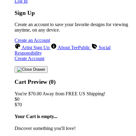
Log In
Sign Up
Create an account to save your favorite designs for viewing
anytime, on any device.
Create an Account
Artist Sign Up
About TeePublic
Social
Responsibility
Create Account
Cart Preview (0)
You're
$70.00
Away from
FREE US Shipping!
$0
$70
Your Cart is empty...
Discover something you'll love!