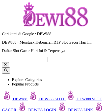
Cari kami di Google : DEWI88
DEWI88 - Menguak Kebenaran RTP Slot Gacor Hari Ini
Daftar Slot Gacor Hari Ini & Terpercaya
Explore Categories
Popular Products
DEWI88
DEWI88 SLOT
DEWI88 SLOT
GACOR
DEWI88 LOGIN
DEWI88 LINK