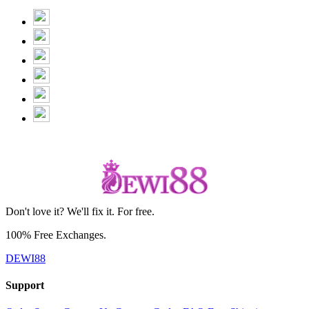
Don't love it? We'll fix it. For free.
100% Free Exchanges.
DEWI88
Support