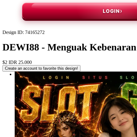
LOGIN
Design ID: 74165272
DEWI88 - Menguak Kebenaran R
$2
IDR 25.000
Create an account to favorite this design!