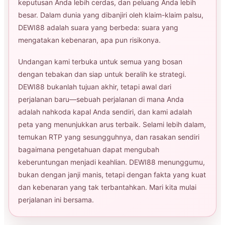
keputusan Anda lebih cerdas, dan peluang Anda lebih
besar. Dalam dunia yang dibanjiri oleh klaim-klaim palsu,
DEWI88 adalah suara yang berbeda: suara yang
mengatakan kebenaran, apa pun risikonya.
Undangan kami terbuka untuk semua yang bosan
dengan tebakan dan siap untuk beralih ke strategi.
DEWI88 bukanlah tujuan akhir, tetapi awal dari
perjalanan baru—sebuah perjalanan di mana Anda
adalah nahkoda kapal Anda sendiri, dan kami adalah
peta yang menunjukkan arus terbaik. Selami lebih dalam,
temukan RTP yang sesungguhnya, dan rasakan sendiri
bagaimana pengetahuan dapat mengubah
keberuntungan menjadi keahlian. DEWI88 menunggumu,
bukan dengan janji manis, tetapi dengan fakta yang kuat
dan kebenaran yang tak terbantahkan. Mari kita mulai
perjalanan ini bersama.