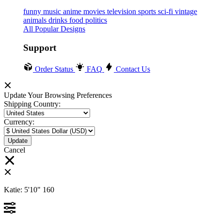
funny
music
anime
movies
television
sports
sci-fi
vintage
animals
drinks
food
politics
All Popular Designs
Support
Order Status
FAQ
Contact Us
Update Your Browsing Preferences
Shipping Country:
Currency:
Cancel
Katie:
5'10"
160