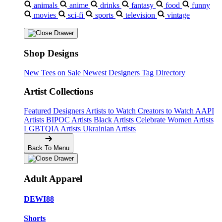
animals
anime
drinks
fantasy
food
funny
movies
sci-fi
sports
television
vintage
Shop Designs
New Tees on Sale
Newest Designers
Tag Directory
Artist Collections
Featured Designers
Artists to Watch
Creators to Watch
AAPI
Artists
BIPOC Artists
Black Artists
Celebrate Women Artists
LGBTQIA Artists
Ukrainian Artists
Back To Menu
Adult Apparel
DEWI88
Shorts