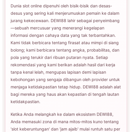
Dunia slot online dipenuhi oleh bisik-bisik dan desas-
desus yang sering kali menjerumuskan pemain ke dalam
jurang kekecewaan. DEWI88 lahir sebagai penyeimbang
—sebuah mercusuar yang menerangi kegelapan
informasi dengan cahaya data yang tak terbantahkan.
Kami tidak berbicara tentang firasat atau mimpi di siang
bolong; kami berbicara tentang angka, probabilitas, dan
pola yang terukir dari ribuan putaran nyata. Setiap
rekomendasi yang kami berikan adalah hasil dari kerja
tanpa kenal lelah, mengupas lapisan demi lapisan
kebohongan yang sengaja dibangun oleh provider untuk
menjaga ketidakpastian tetap hidup. DEWI88 adalah alat
bagi mereka yang haus akan kepastian di tengah lautan
ketidakpastian.
Ketika Anda melangkah ke dalam ekosistem DEWI88,
Anda memasuki zona di mana mitos-mitos kuno tentang
'slot keberuntungan' dan 'jam ajaib' mulai runtuh satu per