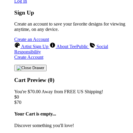
Log In
Sign Up
Create an account to save your favorite designs for viewing
anytime, on any device.
Create an Account
Artist Sign Up
About TeePublic
Social
Responsibility
Create Account
Cart Preview (0)
You're
$70.00
Away from
FREE US Shipping!
$0
$70
Your Cart is empty...
Discover something you'll love!