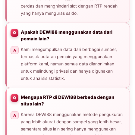
cerdas dan menghindari slot dengan RTP rendah
yang hanya menguras saldo.
Apakah DEWI88 menggunakan data dari
pemain lain?
Kami mengumpulkan data dari berbagai sumber,
termasuk putaran pemain yang menggunakan
platform kami, namun semua data dianonimkan
untuk melindungi privasi dan hanya digunakan
untuk analisis statistik.
Mengapa RTP di DEWI88 berbeda dengan
situs lain?
Karena DEWI88 menggunakan metode pengukuran
yang lebih akurat dengan sampel yang lebih besar,
sementara situs lain sering hanya menggunakan