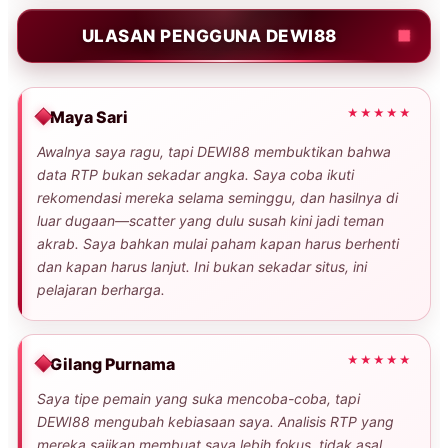
ULASAN PENGGUNA DEWI88
Maya Sari
Awalnya saya ragu, tapi DEWI88 membuktikan bahwa
data RTP bukan sekadar angka. Saya coba ikuti
rekomendasi mereka selama seminggu, dan hasilnya di
luar dugaan—scatter yang dulu susah kini jadi teman
akrab. Saya bahkan mulai paham kapan harus berhenti
dan kapan harus lanjut. Ini bukan sekadar situs, ini
pelajaran berharga.
Gilang Purnama
Saya tipe pemain yang suka mencoba-coba, tapi
DEWI88 mengubah kebiasaan saya. Analisis RTP yang
mereka sajikan membuat saya lebih fokus, tidak asal