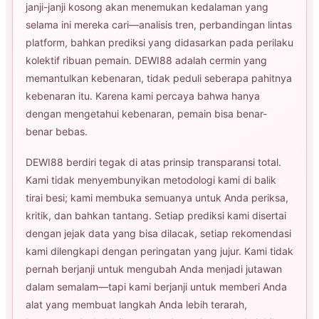
janji-janji kosong akan menemukan kedalaman yang
selama ini mereka cari—analisis tren, perbandingan lintas
platform, bahkan prediksi yang didasarkan pada perilaku
kolektif ribuan pemain. DEWI88 adalah cermin yang
memantulkan kebenaran, tidak peduli seberapa pahitnya
kebenaran itu. Karena kami percaya bahwa hanya
dengan mengetahui kebenaran, pemain bisa benar-
benar bebas.
DEWI88 berdiri tegak di atas prinsip transparansi total.
Kami tidak menyembunyikan metodologi kami di balik
tirai besi; kami membuka semuanya untuk Anda periksa,
kritik, dan bahkan tantang. Setiap prediksi kami disertai
dengan jejak data yang bisa dilacak, setiap rekomendasi
kami dilengkapi dengan peringatan yang jujur. Kami tidak
pernah berjanji untuk mengubah Anda menjadi jutawan
dalam semalam—tapi kami berjanji untuk memberi Anda
alat yang membuat langkah Anda lebih terarah,