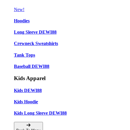
New!
Hoodies
Long Sleeve DEWI88
Crewneck Sweatshirts
Tank Tops
Baseball DEWI88
Kids Apparel
Kids DEWI88
Kids Hoodie
Kids Long Sleeve DEWI88