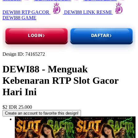
DEWI88 RTP GACOR
DEWI88 LINK RESMI
DEWI88 GAME
LOGIN
DAFTAR
Design ID: 74165272
DEWI88 - Menguak
Kebenaran RTP Slot Gacor
Hari Ini
$2
IDR 25.000
Create an account to favorite this design!