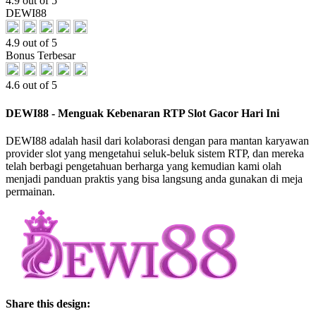
4.9 out of 5
DEWI88
4.9 out of 5
Bonus Terbesar
4.6 out of 5
DEWI88 - Menguak Kebenaran RTP Slot Gacor Hari Ini
DEWI88 adalah hasil dari kolaborasi dengan para mantan karyawan
provider slot yang mengetahui seluk-beluk sistem RTP, dan mereka
telah berbagi pengetahuan berharga yang kemudian kami olah
menjadi panduan praktis yang bisa langsung anda gunakan di meja
permainan.
Share this design: