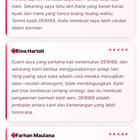
main. Sekarang saya tahu slot mana yang benar-benar
layak dan mana yang hanya buang-buang waktu.
Terima kasih DEWI88, Anda membuat saya lebih cerdas
dalam bermain.
Rina Hartati
Suami saya yang pertama kali menemukan DEWI88, dan
sekarang kami berdua menggunakannya setiap hari.
Yang paling saya suka adalah cara mereka menyajikan
data—mudah dimengerti, tidak membingungkan. Kami
jadi bisa berdiskusi tentang strategi, dan itu membuat
pengalaman bermain lebih seru. DEWI88 adalah
jembatan antara kami dan kemenangan yang lebih
terencana.
Farhan Maulana