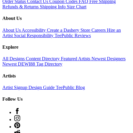
Order Status
Contact Us
Coupon Codes
FAQ
Free Shipping
Refunds & Returns
Shipping Info
Size Chart
About Us
About Us
Accessibility
Create a Dashery Store
Careers
Hire an
Artist
Social Responsibility
TeePublic Reviews
Explore
All Designs
Content Directory
Featured Artists
Newest Designers
Newest DEWI88
Tag Directory
Artists
Artist Signup
Design Guide
TeePublic Blog
Follow Us