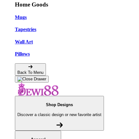
Home Goods
Mugs
Tapestries
Wall Art
Pillows
Back To Menu
Shop Designs
Discover a classic design or new favorite artist