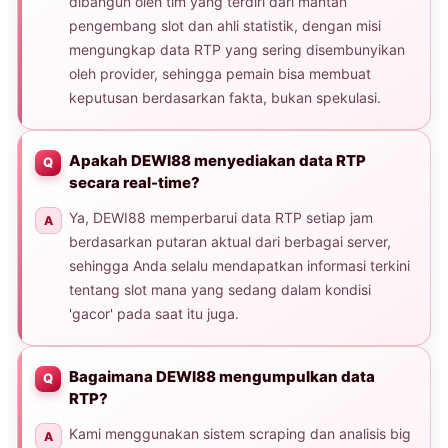
dibangun oleh tim yang terdiri dari mantan
pengembang slot dan ahli statistik, dengan misi
mengungkap data RTP yang sering disembunyikan
oleh provider, sehingga pemain bisa membuat
keputusan berdasarkan fakta, bukan spekulasi.
Apakah DEWI88 menyediakan data RTP
secara real-time?
Ya, DEWI88 memperbarui data RTP setiap jam
berdasarkan putaran aktual dari berbagai server,
sehingga Anda selalu mendapatkan informasi terkini
tentang slot mana yang sedang dalam kondisi
'gacor' pada saat itu juga.
Bagaimana DEWI88 mengumpulkan data
RTP?
Kami menggunakan sistem scraping dan analisis big