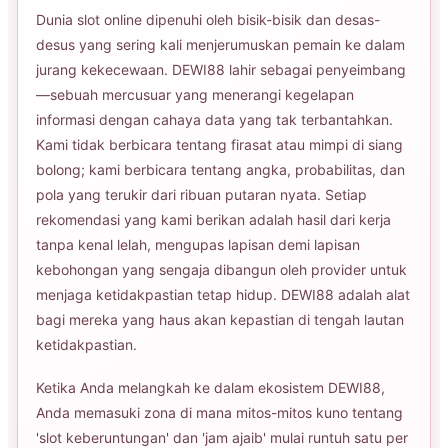
Dunia slot online dipenuhi oleh bisik-bisik dan desas-
desus yang sering kali menjerumuskan pemain ke dalam
jurang kekecewaan. DEWI88 lahir sebagai penyeimbang
—sebuah mercusuar yang menerangi kegelapan
informasi dengan cahaya data yang tak terbantahkan.
Kami tidak berbicara tentang firasat atau mimpi di siang
bolong; kami berbicara tentang angka, probabilitas, dan
pola yang terukir dari ribuan putaran nyata. Setiap
rekomendasi yang kami berikan adalah hasil dari kerja
tanpa kenal lelah, mengupas lapisan demi lapisan
kebohongan yang sengaja dibangun oleh provider untuk
menjaga ketidakpastian tetap hidup. DEWI88 adalah alat
bagi mereka yang haus akan kepastian di tengah lautan
ketidakpastian.
Ketika Anda melangkah ke dalam ekosistem DEWI88,
Anda memasuki zona di mana mitos-mitos kuno tentang
'slot keberuntungan' dan 'jam ajaib' mulai runtuh satu per