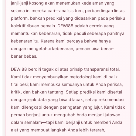
janji-janji kosong akan menemukan kedalaman yang
selama ini mereka cari—analisis tren, perbandingan lintas
platform, bahkan prediksi yang didasarkan pada perilaku
kolektif ribuan pemain. DEWI88 adalah cermin yang
memantulkan kebenaran, tidak peduli seberapa pahitnya
kebenaran itu. Karena kami percaya bahwa hanya
dengan mengetahui kebenaran, pemain bisa benar-
benar bebas.
DEWI88 berdiri tegak di atas prinsip transparansi total.
Kami tidak menyembunyikan metodologi kami di balik
tirai besi; kami membuka semuanya untuk Anda periksa,
kritik, dan bahkan tantang. Setiap prediksi kami disertai
dengan jejak data yang bisa dilacak, setiap rekomendasi
kami dilengkapi dengan peringatan yang jujur. Kami tidak
pernah berjanji untuk mengubah Anda menjadi jutawan
dalam semalam—tapi kami berjanji untuk memberi Anda
alat yang membuat langkah Anda lebih terarah,