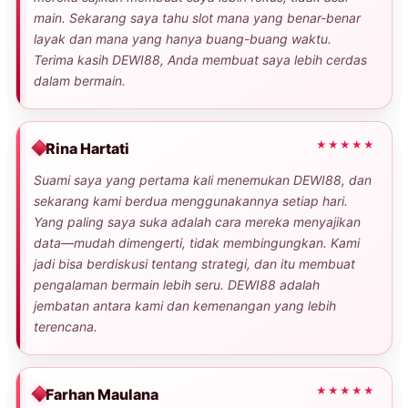
main. Sekarang saya tahu slot mana yang benar-benar
layak dan mana yang hanya buang-buang waktu.
Terima kasih DEWI88, Anda membuat saya lebih cerdas
dalam bermain.
Rina Hartati
Suami saya yang pertama kali menemukan DEWI88, dan
sekarang kami berdua menggunakannya setiap hari.
Yang paling saya suka adalah cara mereka menyajikan
data—mudah dimengerti, tidak membingungkan. Kami
jadi bisa berdiskusi tentang strategi, dan itu membuat
pengalaman bermain lebih seru. DEWI88 adalah
jembatan antara kami dan kemenangan yang lebih
terencana.
Farhan Maulana