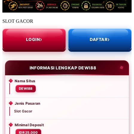
SLOT GACOR
LOGIN
DAFTAR
INFORMASI LENGKAP DEWI88
Nama Situs
DEWI88
Jenis Pasaran
Slot Gacor
Minimal Deposit
IDR 25,000