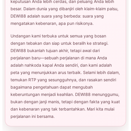
keputusan Anda lebih cerdas, dan peluang Anda lebih
besar. Dalam dunia yang dibanjiri oleh klaim-klaim palsu,
DEWI88 adalah suara yang berbeda: suara yang
mengatakan kebenaran, apa pun risikonya.
Undangan kami terbuka untuk semua yang bosan
dengan tebakan dan siap untuk beralih ke strategi.
DEWI88 bukanlah tujuan akhir, tetapi awal dari
perjalanan baru—sebuah perjalanan di mana Anda
adalah nahkoda kapal Anda sendiri, dan kami adalah
peta yang menunjukkan arus terbaik. Selami lebih dalam,
temukan RTP yang sesungguhnya, dan rasakan sendiri
bagaimana pengetahuan dapat mengubah
keberuntungan menjadi keahlian. DEWI88 menunggumu,
bukan dengan janji manis, tetapi dengan fakta yang kuat
dan kebenaran yang tak terbantahkan. Mari kita mulai
perjalanan ini bersama.